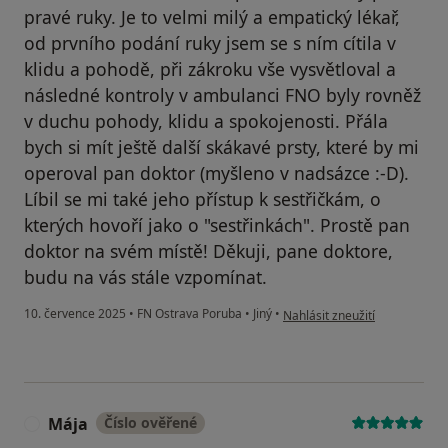
pravé ruky. Je to velmi milý a empatický lékař,
od prvního podání ruky jsem se s ním cítila v
klidu a pohodě, při zákroku vše vysvětloval a
následné kontroly v ambulanci FNO byly rovněž
v duchu pohody, klidu a spokojenosti. Přála
bych si mít ještě další skákavé prsty, které by mi
operoval pan doktor (myšleno v nadsázce :-D).
Líbil se mi také jeho přístup k sestřičkám, o
kterých hovoří jako o "sestřinkách". Prostě pan
doktor na svém místě! Děkuji, pane doktore,
budu na vás stále vzpomínat.
podle názoru uživatele Blank
10. července 2025
•
FN Ostrava Poruba
•
Jiný
•
Nahlásit zneužití
Mája
Číslo ověřené
M