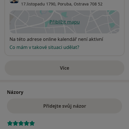
17.listopadu 1790,
Poruba
,
Ostrava
708 52
Přiblížit mapu
se otevře v nové záložce
Dostupnost
Na této adrese online kalendář není aktivní
Co mám v takové situaci udělat?
Více
o adrese
Názory
Přidejte svůj názor