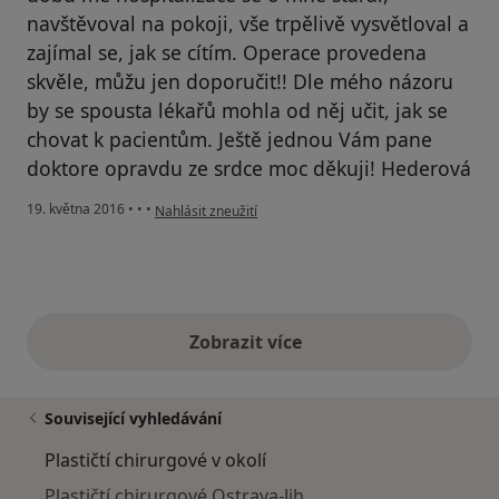
navštěvoval na pokoji, vše trpělivě vysvětloval a
zajímal se, jak se cítím. Operace provedena
skvěle, můžu jen doporučit!! Dle mého názoru
by se spousta lékařů mohla od něj učit, jak se
chovat k pacientům. Ještě jednou Vám pane
doktore opravdu ze srdce moc děkuji! Hederová
podle názoru uživatele Váš účet byl odstraněn
19. května 2016
•
•
•
Nahlásit zneužití
Zobrazit více
výše uvedené názory
Související vyhledávání
Plastičtí chirurgové v okolí
Plastičtí chirurgové Ostrava-Jih