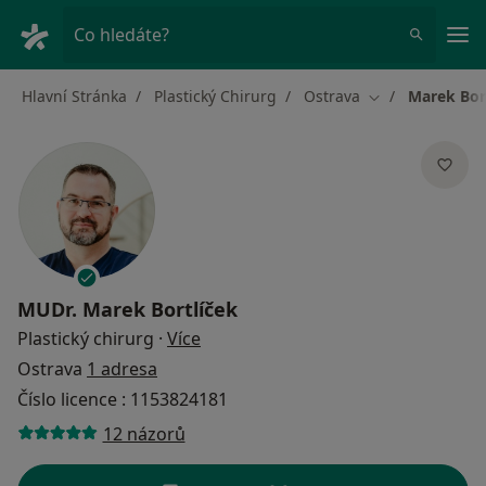
Hla
Co hledáte?
Hlavní Stránka
Plastický Chirurg
Ostrava
Marek Bor
Změna města
MUDr.
Marek Bortlíček
o specializacích
Plastický chirurg
·
Více
Ostrava
1 adresa
Číslo licence : 1153824181
12 názorů