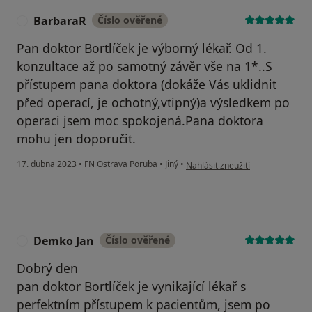
BarbaraR
Číslo ověřené
B
Pan doktor Bortlíček je výborný lékař. Od 1.
konzultace až po samotný závěr vše na 1*..S
přístupem pana doktora (dokáže Vás uklidnit
před operací, je ochotný,vtipný)a výsledkem po
operaci jsem moc spokojená.Pana doktora
mohu jen doporučit.
podle názoru uživatele BarbaraR
17. dubna 2023
•
FN Ostrava Poruba
•
Jiný
•
Nahlásit zneužití
Demko Jan
Číslo ověřené
D
Dobrý den
pan doktor Bortlíček je vynikající lékař s
perfektním přístupem k pacientům, jsem po