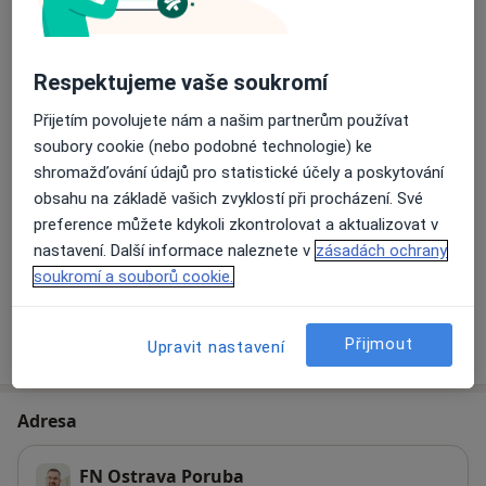
Estetická chirurgie
Detaily
Respektujeme vaše soukromí
Implantáty
Přijetím povolujete nám a našim partnerům používat
Detaily
soubory cookie (nebo podobné technologie) ke
shromažďování údajů pro statistické účely a poskytování
Konzultace plastické chirurgie
obsahu na základě vašich zvyklostí při procházení. Své
Detaily
preference můžete kdykoli zkontrolovat a aktualizovat v
nastavení. Další informace naleznete v
zásadách ochrany
+ 9 služby
soukromí a souborů cookie.
Jak fungují ceny?
Přijmout
Upravit nastavení
Adresa
FN Ostrava Poruba