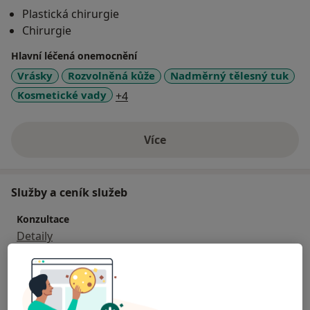
Plastická chirurgie
Chirurgie
Hlavní léčená onemocnění
Vrásky
Rozvolněná kůže
Nadměrný tělesný tuk
a11y_sr_more_diseases
Kosmetické vady
+4
Více
o zkušenostech
Služby a ceník služeb
Konzultace
Detaily
Botox
Detaily