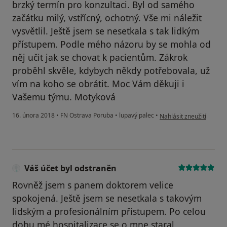
brzký termín pro konzultaci. Byl od samého
začátku milý, vstřícný, ochotný. Vše mi náležit
vysvětlil. Ještě jsem se nesetkala s tak lidkým
přístupem. Podle mého názoru by se mohla od
něj učit jak se chovat k pacientům. Zákrok
proběhl skvěle, kdybych někdy potřebovala, už
vím na koho se obrátit. Moc Vám děkuji i
Vašemu týmu. Motyková
podle názoru uživatele 
16. února 2018
•
FN Ostrava Poruba
•
lupavý palec
•
Nahlásit zneužití
Váš účet byl odstraněn
Rovněž jsem s panem doktorem velice
spokojená. Ještě jsem se nesetkala s takovým
lidským a profesionálním přístupem. Po celou
dobu mé hospitalizace se o mne staral,