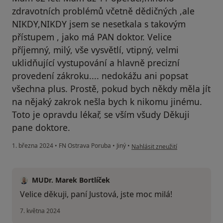
zdravotních problémů včetně dědičných ,ale
NIKDY,NIKDY jsem se nesetkala s takovým
přístupem , jako má PAN doktor. Velice
příjemný, milý, vše vysvětlí, vtipný, velmi
uklidňující vystupování a hlavně precizní
provedení zákroku.... nedokážu ani popsat
všechna plus. Prostě, pokud bych někdy měla jít
na nějaký zakrok nešla bych k nikomu jinému.
Toto je opravdu lékař, se vším všudy Děkuji
pane doktore.
podle názoru uživatele L.Justová
1. března 2024
•
FN Ostrava Poruba
•
Jiný
•
Nahlásit zneužití
MUDr. Marek Bortlíček
Velice děkuji, paní Justová, jste moc milá!
7. května 2024