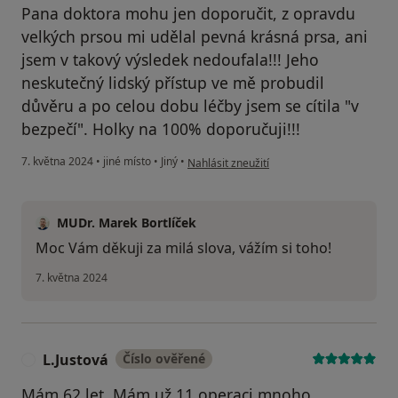
Pana doktora mohu jen doporučit, z opravdu
velkých prsou mi udělal pevná krásná prsa, ani
jsem v takový výsledek nedoufala!!! Jeho
neskutečný lidský přístup ve mě probudil
důvěru a po celou dobu léčby jsem se cítila "v
bezpečí". Holky na 100% doporučuji!!!
podle názoru uživatele Mája
7. května 2024
•
jiné místo
•
Jiný
•
Nahlásit zneužití
MUDr. Marek Bortlíček
Moc Vám děkuji za milá slova, vážím si toho!
7. května 2024
L.Justová
Číslo ověřené
L
Mám 62 let. Mám už 11 operaci,mnoho