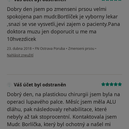
Dobry den jsem po zmenseni prsou velmi
spokojena pan mudr.Bortlíček je vyborny lekar
,snazi se vse vysvetli,jevi zajem o pacienty.Pana
doktora muzu jen doporucit u me ma
10hvezdicek
23. dubna 2018
•
FN Ostrava Poruba
•
Zmenseni prsou
•
podle názoru uživatele Váš účet byl odstraněn
Nahlásit zneužití
Váš účet byl odstraněn
Dobrý den, na plastickou chirurgii jsem byla na
operaci lupavého palce. Měsíc jsem měla ALU
dláhu, pak následovaly rehabilitace, které
nebyly až tak stoprocentní. Kontaktovala jsem
Mudr. Borlíčka, který byl ochotný a našel mi