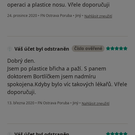
operaci a plastice nosu. Vřele doporučuji
podle názoru uživatele Demko
24. prosince 2020
•
FN Ostrava Poruba
•
Jiný
•
Nahlásit zneužití
Váš účet byl odstraněn
Číslo ověřené
Dobrý den.
Jsem po plastice břicha a paží. S panem
doktorem Bortlíčkem jsem nadmíru
spokojena.Kdyby bylo víc takových lékařů. Vřele
doporučuji.
podle názoru uživatele Váš účet
13. března 2020
•
FN Ostrava Poruba
•
Jiný
•
Nahlásit zneužití
Váš účet byl odstraněn