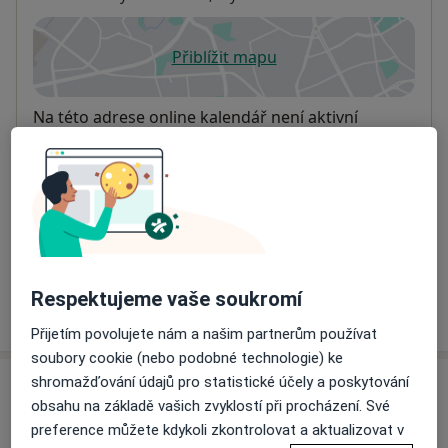
Přiblížit mapu
se otevře v nové záložce
Dostupnost
Na této adrese online kalendář není aktivní
Co mám v takové situaci udělat?
Způsoby platby (soukromé návštěvy)
Na teto adrese lékař přijímá pacienty na pojišťovnu
Detaily
Respektujeme vaše soukromí
Více
o adrese
Přijetím povolujete nám a našim partnerům používat
soubory cookie (nebo podobné technologie) ke
shromažďování údajů pro statistické účely a poskytování
Názory
obsahu na základě vašich zvyklostí při procházení. Své
preference můžete kdykoli zkontrolovat a aktualizovat v
Přidejte svůj názor