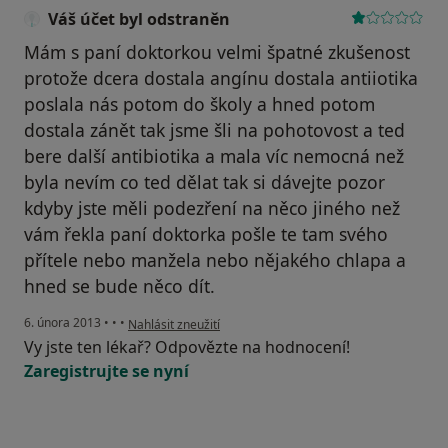
Váš účet byl odstraněn
Mám s paní doktorkou velmi špatné zkušenost
protože dcera dostala angínu dostala antiiotika
poslala nás potom do školy a hned potom
dostala zánět tak jsme šli na pohotovost a ted
bere další antibiotika a mala víc nemocná než
byla nevím co ted dělat tak si dávejte pozor
kdyby jste měli podezření na něco jiného než
vám řekla paní doktorka pošle te tam svého
přítele nebo manžela nebo nějakého chlapa a
hned se bude něco dít.
podle názoru uživatele Váš účet byl odstraněn
6. února 2013
•
•
•
Nahlásit zneužití
Vy jste ten lékař? Odpovězte na hodnocení!
Zaregistrujte se nyní