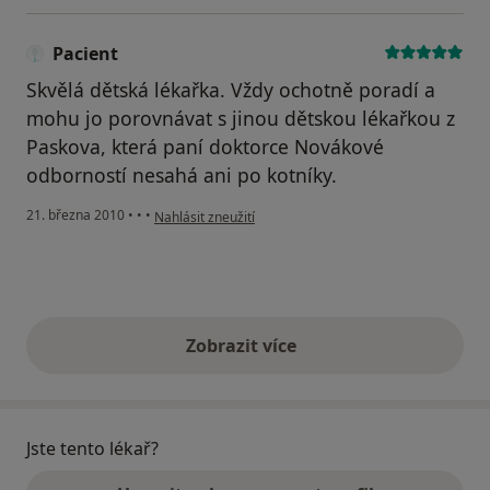
Pacient
Skvělá dětská lékařka. Vždy ochotně poradí a
mohu jo porovnávat s jinou dětskou lékařkou z
Paskova, která paní doktorce Novákové
odborností nesahá ani po kotníky.
podle názoru uživatele Pacient
21. března 2010
•
•
•
Nahlásit zneužití
Zobrazit více
výše uvedené názory
Jste tento lékař?