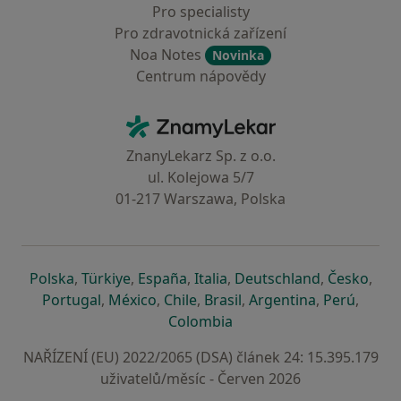
Pro specialisty
Pro zdravotnická zařízení
Noa Notes
Novinka
Centrum nápovědy
Kontakt
ZnamyLekar - Hlavní stránka
ZnanyLekarz Sp. z o.o.
ul. Kolejowa 5/7
01-217 Warszawa, Polska
se otevře v nové záložce
se otevře v nové záložce
se otevře v nové záložce
se otevře v nové záložce
se otevře v 
se o
Polska
,
Türkiye
,
España
,
Italia
,
Deutschland
,
Česko
,
se otevře v nové záložce
se otevře v nové záložce
se otevře v nové záložce
se otevře v nové záložc
se otevře v 
se ote
Portugal
,
México
,
Chile
,
Brasil
,
Argentina
,
Perú
,
se otevře v nové záložce
Colombia
NAŘÍZENÍ (EU) 2022/2065 (DSA) článek 24: 15.395.179
uživatelů/měsíc - Červen 2026