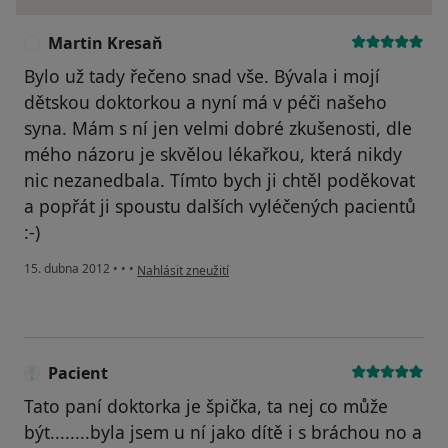
Martin Kresaň
M
Bylo už tady řečeno snad vše. Bývala i mojí
dětskou doktorkou a nyní má v péči našeho
syna. Mám s ní jen velmi dobré zkušenosti, dle
mého názoru je skvělou lékařkou, která nikdy
nic nezanedbala. Tímto bych ji chtěl poděkovat
a popřát ji spoustu dalších vyléčených pacientů
:-)
podle názoru uživatele Martin Kresaň
15. dubna 2012
•
•
•
Nahlásit zneužití
Pacient
Tato paní doktorka je špička, ta nej co může
být........byla jsem u ní jako dítě i s bráchou no a