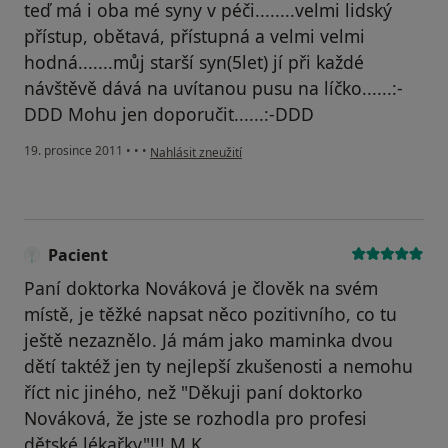
teď má i oba mé syny v péči........velmi lidský
přístup, obětavá, přístupná a velmi velmi
hodná.......můj starší syn(5let) jí při každé
návštěvě dává na uvítanou pusu na líčko......:-
DDD Mohu jen doporučit......:-DDD
podle názoru uživatele Pacient
19. prosince 2011
•
•
•
Nahlásit zneužití
Pacient
Paní doktorka Nováková je člověk na svém
místě, je těžké napsat něco pozitivního, co tu
ještě nezaznělo. Já mám jako maminka dvou
dětí taktéž jen ty nejlepší zkušenosti a nemohu
říct nic jiného, než "Děkuji paní doktorko
Nováková, že jste se rozhodla pro profesi
dětské lékařky"!!! M.K.