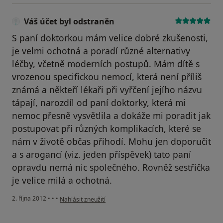
Váš účet byl odstraněn
S paní doktorkou mám velice dobré zkušenosti,
je velmi ochotná a poradí různé alternativy
léčby, včetně moderních postupů. Mám dítě s
vrozenou specifickou nemocí, která není příliš
známá a někteří lékaři při vyřčení jejího názvu
tápají, narozdíl od paní doktorky, která mi
nemoc přesně vysvětlila a dokáže mi poradit jak
postupovat při různých komplikacích, které se
nám v životě občas přihodí. Mohu jen doporučit
a s arogancí (viz. jeden příspěvek) tato paní
opravdu nemá nic společného. Rovněž sestřička
je velice milá a ochotná.
podle názoru uživatele Váš účet byl odstraněn
2. října 2012
•
•
•
Nahlásit zneužití