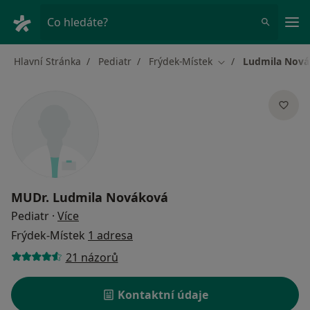
Hla
Co hledáte?
Hlavní Stránka
Pediatr
Frýdek-Místek
Ludmila Nov
Změna města
MUDr.
Ludmila Nováková
o specializacích
Pediatr
·
Více
Frýdek-Místek
1 adresa
21 názorů
Kontaktní údaje