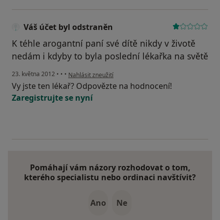
Váš účet byl odstraněn
K téhle arogantní paní své dítě nikdy v životě
nedám i kdyby to byla poslední lékařka na světě
podle názoru uživatele Váš účet byl odstraněn
23. května 2012
•
•
•
Nahlásit zneužití
Vy jste ten lékař? Odpovězte na hodnocení!
Zaregistrujte se nyní
Pomáhají vám názory rozhodovat o tom,
kterého specialistu nebo ordinaci navštívit?
Ano
Ne