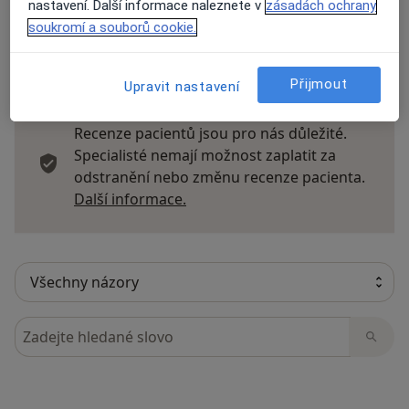
nastavení. Další informace naleznete v
zásadách ochrany
soukromí a souborů cookie.
21 názorů
Přijmout
Upravit nastavení
Recenze pacientů jsou pro nás důležité.
Specialisté nemají možnost zaplatit za
odstranění nebo změnu recenze pacienta.
Další informace o názorech
Další informace.
Hledejte v názorech