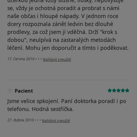
dcerkou jedná vždy slušně, lidsky, nepovyšuje
se, vždy je ochotná poradit a probrat s námi
naše občas i hloupé nápady. V jednom roce
dcery rozpoznala zánět ledvin bez dlouhé
prodlevy, za což jsem jí vděčná. Drží "krok s
dobou", neulpívá na zastaralých metodách
léčení. Mohu jen doporučit a tímto i poděkovat.
podle názoru uživatele Pacient
17. června 2010
•
•
•
Nahlásit zneužití
Pacient
Jsme velice spkojení. Paní doktorka poradí i po
telefonu. Hodná sestřička.
podle názoru uživatele Pacient
27. dubna 2010
•
•
•
Nahlásit zneužití