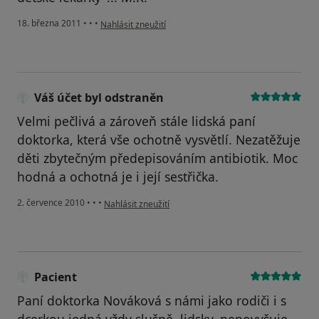
podle názoru uživatele Pacient
18. března 2011
•
•
•
Nahlásit zneužití
Váš účet byl odstraněn
Velmi pečlivá a zároveň stále lidská paní
doktorka, která vše ochotně vysvětlí. Nezatěžuje
děti zbytečným předepisováním antibiotik. Moc
hodná a ochotná je i její sestřička.
podle názoru uživatele Váš účet byl odstraněn
2. července 2010
•
•
•
Nahlásit zneužití
Pacient
Paní doktorka Nováková s námi jako rodiči i s