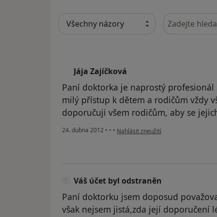
Hledejte v ná
Jája Zajíčková
J
Paní doktorka je naprostý profesionál
milý přístup k dětem a rodičům vždy v
doporučuji všem rodičům, aby se jejich
podle názoru uživatele Jája Zajíčková
24. dubna 2012
•
•
•
Nahlásit zneužití
Váš účet byl odstraněn
Paní doktorku jsem doposud považoval
však nejsem jistá,zda její doporučení 