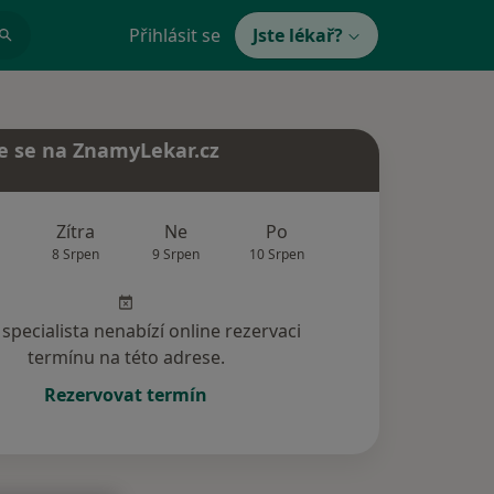
Přihlásit se
Jste lékař?
e se na ZnamyLekar.cz
Zítra
Ne
Po
Út
St
8 Srpen
9 Srpen
10 Srpen
11 Srpen
12 Srp
specialista nenabízí online rezervaci
termínu na této adrese.
Rezervovat termín