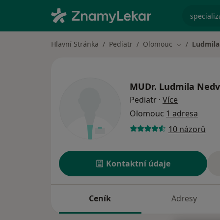
specializ
Hlavní Stránka
Pediatr
Olomouc
Ludmila
Změna města
MUDr.
Ludmila Ned
o specializ
Pediatr
·
Více
Olomouc
1 adresa
10 názorů
Kontaktní údaje
Ceník
Adresy