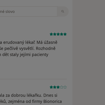
zorech
 a erudovaný lékař. Má úžasně
še pečlivě vysvětlí. Rozhodně
 dět staly jejími pacienty
a za dobrou lékařku. Dnes si
léků, zejména od firmy Bionorica