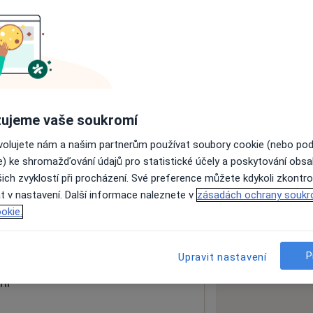
ách nejsou k dispozici
ádné informace o svých službách.
ujeme vaše soukromí
ovolujete nám a našim partnerům používat soubory cookie (nebo po
e) ke shromažďování údajů pro statistické účely a poskytování obs
ich zvyklostí při procházení. Své preference můžete kdykoli zkontro
t v nastavení. Další informace naleznete v
zásadách ochrany soukr
okie.
 mapu
 otevře v nové záložce
P
Upravit nastavení
ní