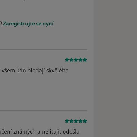
odstraněn
í!
Zaregistrujte se nyní
 všem kdo hledají skvělého
čení známých a nelituji. odešla