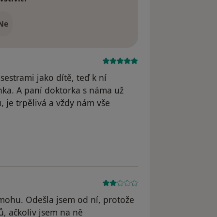
Ne
estrami jako dítě, teď k ní
ka. A paní doktorka s náma už
 je trpělivá a vždy nám vše
odstraněn
mohu. Odešla jsem od ní, protože
, ačkoliv jsem na ně