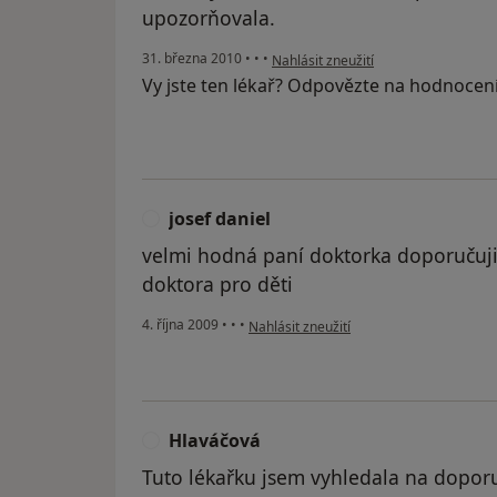
upozorňovala.
podle názoru uživatele Váš účet byl 
31. března 2010
•
•
•
Nahlásit zneužití
Vy jste ten lékař? Odpovězte na hodnocen
josef daniel
J
velmi hodná paní doktorka doporučuji
doktora pro děti
podle názoru uživatele josef daniel
4. října 2009
•
•
•
Nahlásit zneužití
Hlaváčová
H
Tuto lékařku jsem vyhledala na doporu