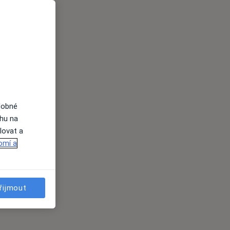
dobné
ahu na
lovat a
omí a
řijmout