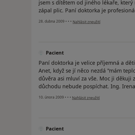
jsem s dítětem od jiného lékaře, kter
zápal plic. Paní doktorka je profesioná
podle názoru uživatele Hlaváčová
28. dubna 2009
•
•
•
Nahlásit zneužití
Pacient
Paní doktorka je velice příjemná a děti
Anet, když se jí něco nezdá "mám teplo
důvěra asi mluví za vše. Moc ji děkuji 
důchodu nebude pospíchat. Ing. Iren
podle názoru uživatele Pacient
10. února 2009
•
•
•
Nahlásit zneužití
Pacient