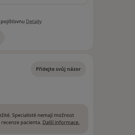
 pojišťovnu
Detaily
adrese
Přidejte svůj názor
žité. Specialisté nemají možnost
Další informace o názor
 recenze pacienta.
Další informace.