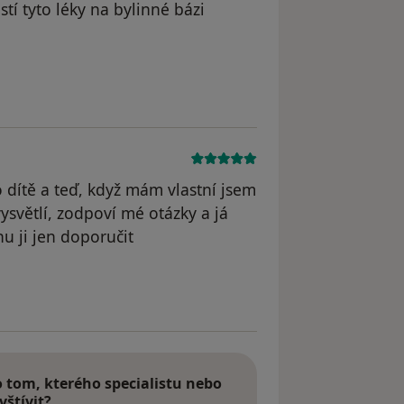
stí tyto léky na bylinné bázi
straněn
o dítě a teď, když mám vlastní jsem
ysvětlí, zodpoví mé otázky a já
u ji jen doporučit
traněn
tom, kterého specialistu nebo
vštívit?