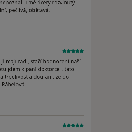
ý nepoznal u mé dcery rozvinutý
lní, pečlivá, obětavá.
 ji mají rádi, stačí hodnocení naší
tu jdem k paní doktorce", tato
za trpělivost a doufám, že do
a Rábelová