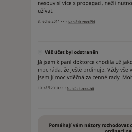
nesouvisí více s propagací, nežli nutno
užívat.
podle názoru uživatele Váš účet byl od
8. ledna 2011
•
•
•
Nahlásit zneužití
Váš účet byl odstraněn
Já jsem k paní doktorce chodila už jak
moc ráda, že ještě ordinuje. Vždy vše v
jsem jí moc vděčná za cenné rady. Moh
podle názoru uživatele Váš účet byl ods
19. září 2010
•
•
•
Nahlásit zneužití
Pomáhají vám názory rozhodovat o 
ordinaci na