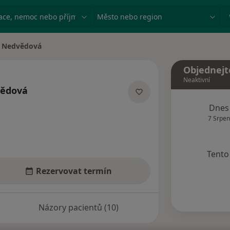
ace, nemoc nebo příjmení
Město nebo region
 Nedvědová
Objednejt
Neaktivní
vědová
acích
Dnes
7 Srpen
Tento 
Rezervovat termín
Názory pacientů (10)