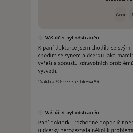
Ano
Váš účet byl odstraněn
K paní doktorce jsem chodila se svými s
chodím se synem a dcerou jako mamin
vyřešila spoustu zdravotních problémů,
vysvětlí.
podle názoru uživatele Váš účet byl 
15. dubna 2010
•
•
•
Nahlásit zneužití
Váš účet byl odstraněn
Paní doktorku rozhodně doporučit ne
u dcerky nerozeznala několik problémů