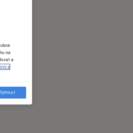
dobné
ahu na
lovat a
omí a
řijmout