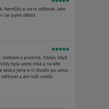
. Nemůžu si na ni stěžovat. Jako
m i se svými dětmi.
straněn
, obětavá a pozorná. Občas, když
Vždy byla velmi milá a na děti
je sestra jsme k ní chodili po celou
stěžovat a ani naši rodiče.