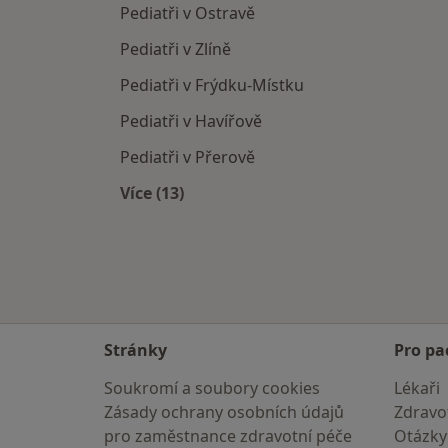
Pediatři v Ostravě
Pediatři v Zlíně
Pediatři v Frýdku-Místku
Pediatři v Havířově
Pediatři v Přerově
Více (13)
Více v kategorii: V okolí Valašského M
Stránky
Pro pa
Soukromí a soubory cookies
Lékaři
Zásady ochrany osobních údajů
Zdravot
pro zaměstnance zdravotní péče
Otázky