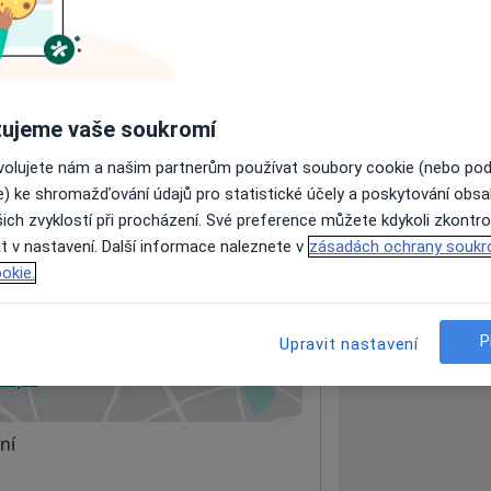
ách nejsou k dispozici
ádné informace o svých službách.
ujeme vaše soukromí
ovolujete nám a našim partnerům používat soubory cookie (nebo po
e) ke shromažďování údajů pro statistické účely a poskytování obs
ich zvyklostí při procházení. Své preference můžete kdykoli zkontro
t v nastavení. Další informace naleznete v
zásadách ochrany soukr
okie.
01
P
Upravit nastavení
 mapu
 otevře v nové záložce
ní