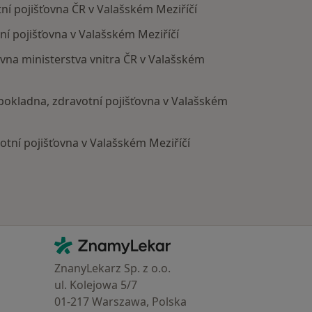
tní pojišťovna ČR v Valašském Meziříčí
ní pojišťovna v Valašském Meziříčí
ovna ministerstva vnitra ČR v Valašském
á pokladna, zdravotní pojišťovna v Valašském
otní pojišťovna v Valašském Meziříčí
Kontakt
ZnamyLekar - Hlavní stránka
ZnanyLekarz Sp. z o.o.
ul. Kolejowa 5/7
01-217 Warszawa, Polska