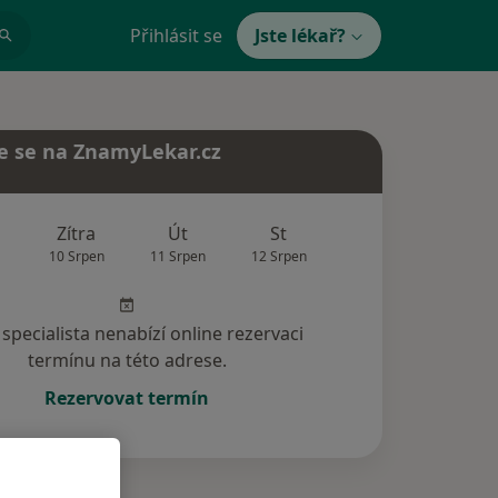
Přihlásit se
Jste lékař?
e se na ZnamyLekar.cz
Zítra
Út
St
Čt
Pá
10 Srpen
11 Srpen
12 Srpen
13 Srpen
14 Srp
specialista nenabízí online rezervaci
termínu na této adrese.
Rezervovat termín