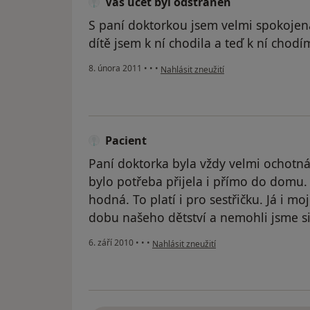
Váš účet byl odstraněn
S paní doktorkou jsem velmi spokojená
dítě jsem k ní chodila a teď k ní chodí
podle názoru uživatele Váš účet byl od
8. února 2011
•
•
•
Nahlásit zneužití
Pacient
Paní doktorka byla vždy velmi ochotná
bylo potřeba přijela i přímo do domu. 
hodná. To platí i pro sestřičku. Já i mo
dobu našeho dětství a nemohli jsme si 
podle názoru uživatele Pacient
6. září 2010
•
•
•
Nahlásit zneužití