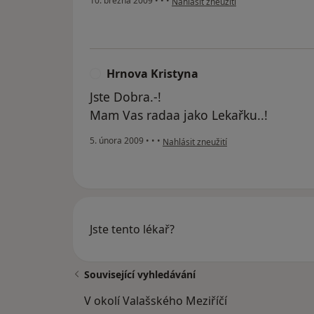
10. března 2009
•
•
•
Nahlásit zneužití
Hrnova Kristyna
H
Jste Dobra.-!
Mam Vas radaa jako Lekařku..!
podle názoru uživatele Hrnova Kristyn
5. února 2009
•
•
•
Nahlásit zneužití
Jste tento lékař?
Související vyhledávání
V okolí Valašského Meziříčí