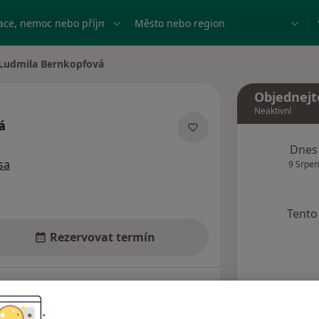
ace, nemoc nebo příjmení
Město nebo region
Ludmila Bernkopfová
a města
Objednejt
Neaktivní
á
acích
Dnes
sa
9 Srpen
Tento 
Rezervovat termín
Názory pacientů (6)