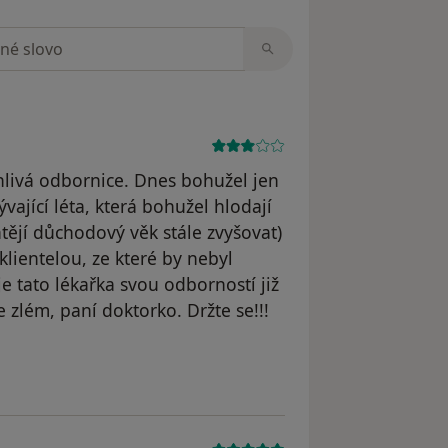
zorech
ehlivá odbornice. Dnes bohužel jen
vající léta, která bohužel hlodají
htějí důchodový věk stále zvyšovat)
 klientelou, ze které by nebyl
e tato lékařka svou odborností již
ve zlém, paní doktorko. Držte se!!!
dstraněn