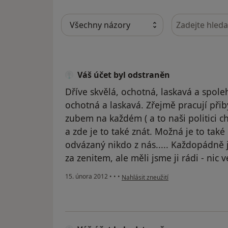
Hledejte v ná
Váš účet byl odstraněn
Dříve skvělá, ochotná, laskavá a spol
ochotná a laskavá. Zřejmě pracují přibý
zubem na každém ( a to naši politici c
a zde je to také znát. Možná je to také
odvázaný nikdo z nás..... Každopádně j
za zenitem, ale měli jsme ji rádi - nic 
podle názoru uživatele Váš účet byl o
15. února 2012
•
•
•
Nahlásit zneužití