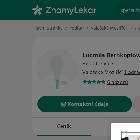
specializ
Hlavní Stránka
Pediatr
Valašské Meziříčí
Změn
Ludmila Bernkopfov
o specializ
Pediatr
·
Více
Valašské Meziříčí
1 adre
6 názorů
Kontaktní údaje
Ceník
Adresy