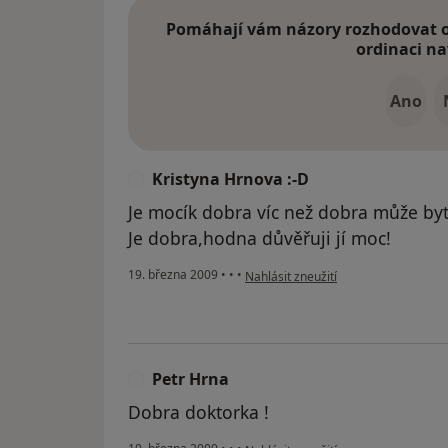
Pomáhají vám názory rozhodovat o 
ordinaci na
Ano
Kristyna Hrnova :-D
K
Je mocík dobra víc než dobra může by
Je dobra,hodna důvěřuji jí moc!
podle názoru uživatele Kristyna Hrno
19. března 2009
•
•
•
Nahlásit zneužití
Petr Hrna
P
Dobra doktorka !
podle názoru uživatele Petr Hrna