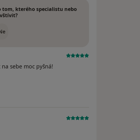
tom, kterého specialistu nebo
vštívit?
Ne
t na sebe moc pyšná!
va :-D