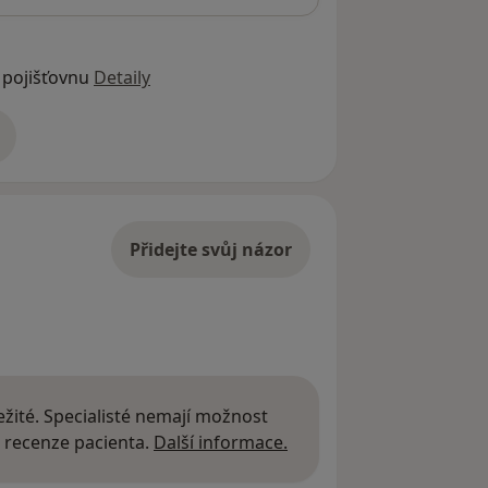
 pojišťovnu
Detaily
adrese
Přidejte svůj názor
žité. Specialisté nemají možnost
Další informace o názor
 recenze pacienta.
Další informace.