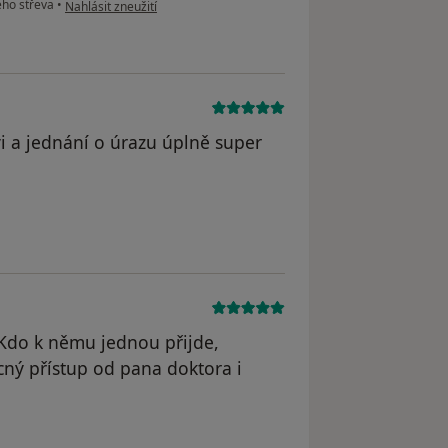
podle názoru uživatele Váš účet byl odstraněn
ho střeva
•
Nahlásit zneužití
vi a jednání o úrazu úplně super
dstraněn
Kdo k němu jednou přijde,
cný přístup od pana doktora i
odstraněn