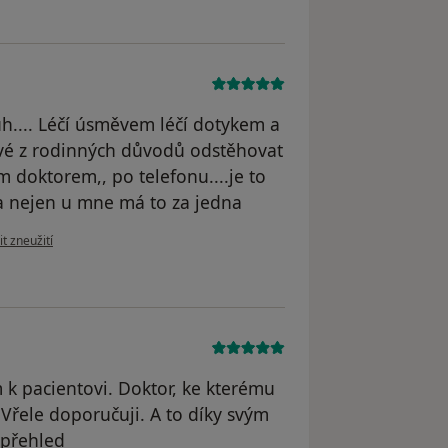
Bůh.... Léčí úsměvem léčí dotykem a
vé z rodinných důvodů odstěhovat
 doktorem,, po telefonu....je to
e a nejen u mne má to za jedna
ázoru uživatele Zdeněk jirsa
t zneužití
k pacientovi. Doktor, ke kterému
 Vřele doporučuji. A to díky svým
 přehled