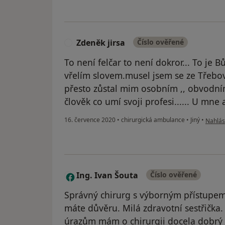
Zdeněk jirsa
Číslo ověřené
Z
To není felčar to není dokror... To je 
vřelím slovem.musel jsem se ze Třebo
přesto zůstal mim osobním ,, obvodním
člověk co umí svoji profesi...... U mn
podle n
16. července 2020
•
chirurgická ambulance
•
Jiný
•
Nahlási
Ing. Ivan Šouta
Číslo ověřené
I
Správný chirurg s výborným přístupem 
máte důvěru. Milá zdravotní sestřička.
úrazům mám o chirurgii docela dobrý