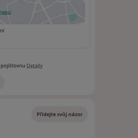
 mapu
 otevře v nové záložce
ní
 pojišťovnu
Detaily
adrese
Přidejte svůj názor