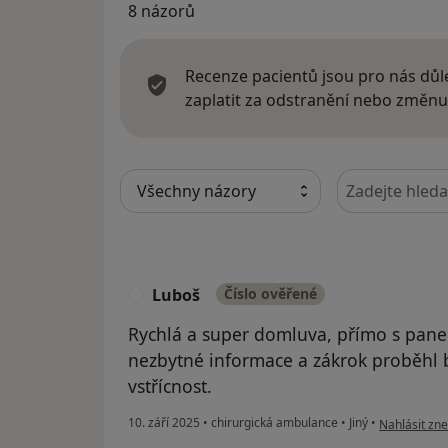
8 názorů
Recenze pacientů jsou pro nás důle
zaplatit za odstranění nebo změnu
Hledejte v ná
Luboš
Číslo ověřené
L
Rychlá a super domluva, přímo s pan
nezbytné informace a zákrok proběhl 
vstřícnost.
podle názoru
10. září 2025
•
chirurgická ambulance
•
Jiný
•
Nahlásit zne