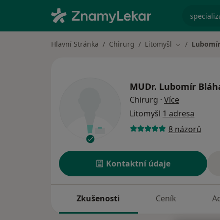
specializ
Hlavní Stránka
Chirurg
Litomyšl
Lubomír
Změna města
MUDr.
Lubomír Bláh
o specializ
Chirurg
·
Více
Litomyšl
1 adresa
8 názorů
Kontaktní údaje
Zkušenosti
Ceník
A