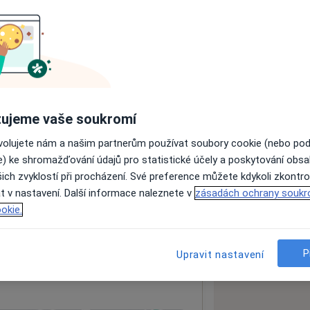
ě pro každou živou bytost
ujeme vaše soukromí
ovolujete nám a našim partnerům používat soubory cookie (nebo po
ách nejsou k dispozici
e) ke shromažďování údajů pro statistické účely a poskytování obs
ádné informace o svých službách.
ich zvyklostí při procházení. Své preference můžete kdykoli zkontro
t v nastavení. Další informace naleznete v
zásadách ochrany soukr
okie.
P
Upravit nastavení