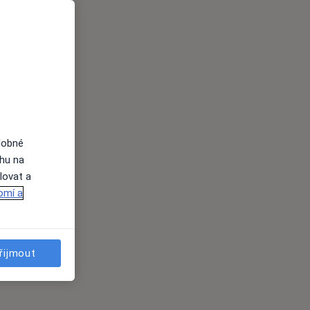
dobné
ahu na
lovat a
omí a
řijmout