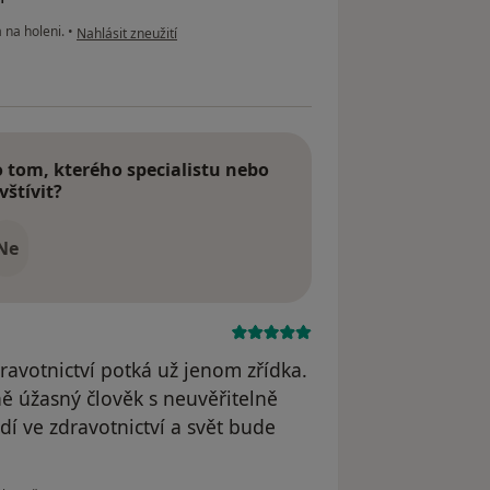
podle názoru uživatele Ing. Ivan Šouta
 na holeni.
•
Nahlásit zneužití
tom, kterého specialistu nebo
vštívit?
Ne
ravotnictví potká už jenom zřídka.
ně úžasný člověk s neuvěřitelně
dí ve zdravotnictví a svět bude