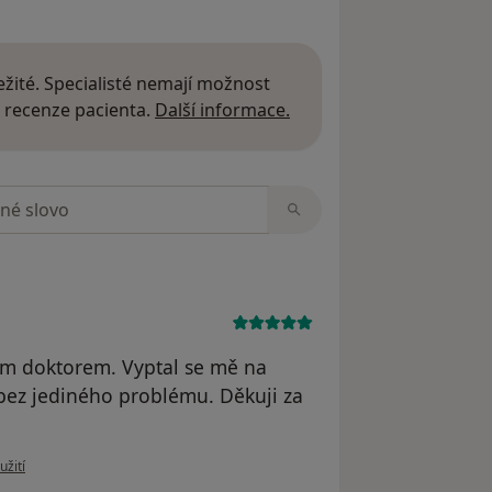
žité. Specialisté nemají možnost
Další informace o názor
 recenze pacienta.
Další informace.
zorech
em doktorem. Vyptal se mě na
bez jediného problému. Děkuji za
 uživatele Luboš
užití