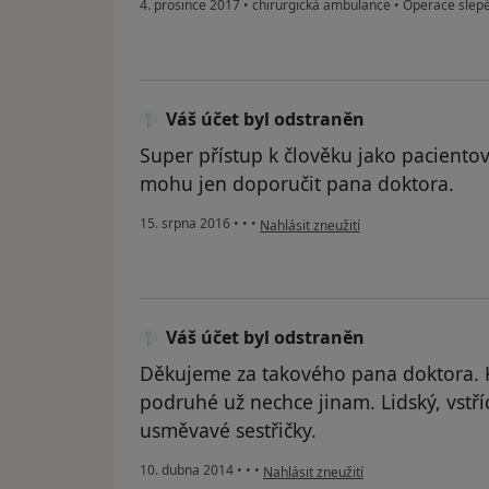
4. prosince 2017
•
chirurgická ambulance
•
Operace slepé
Váš účet byl odstraněn
Super přístup k člověku jako paciento
mohu jen doporučit pana doktora.
podle názoru uživatele Váš účet byl o
15. srpna 2016
•
•
•
Nahlásit zneužití
Váš účet byl odstraněn
Děkujeme za takového pana doktora. 
podruhé už nechce jinam. Lidský, vstří
usměvavé sestřičky.
podle názoru uživatele Váš účet byl 
10. dubna 2014
•
•
•
Nahlásit zneužití