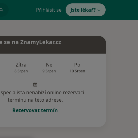
Přihlásit se
Jste lékař?
e se na ZnamyLekar.cz
Zítra
Ne
Po
Út
St
8 Srpen
9 Srpen
10 Srpen
11 Srpen
12 Srp
specialista nenabízí online rezervaci
termínu na této adrese.
Rezervovat termín