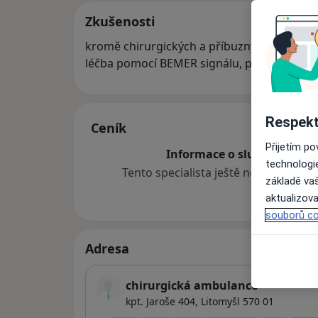
Zkušenosti
kromě chirurgických a příbuzných ortopedicko -urologicko- kožních záležitostí i
léčba pomocí BEMER signálu, platící obecn
Respekt
Ceník
Přijetím p
Informace o službách a cen
technologi
Tento specialista ještě nepřidával ž
základě vaš
aktualizova
souborů co
Adresa
chirurgická ambulance
kpt. Jaroše 404,
Litomyšl
570 01