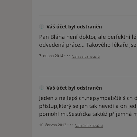
Váš účet byl odstraněn
Pan Bláha není doktor, ale perfektní lé
odvedená práce... Takového lékaře jse
podle názoru uživatele Váš účet byl o
7. dubna 2014
•
•
•
Nahlásit zneužití
Váš účet byl odstraněn
Jeden z nejlepších,nejsympatičtějších 
přístup,který se jen tak nevidí a on j
pomohl mi.Sestřička taktéž příjemná 
podle názoru uživatele Váš účet byl 
10. června 2013
•
•
•
Nahlásit zneužití