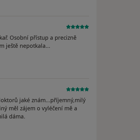
kař. Osobní přístup a precizně
m ještě nepotkala...
dstraněn
doktorů jaké znám...příjemný,milý
ediný měl zájem o vyléčení mě a
milá dáma.
odstraněn