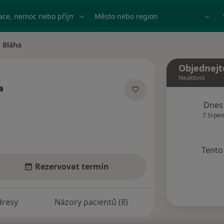
ace, nemoc nebo příjmení
Město nebo region
 Bláha
Objednejt
Neaktivní
a
acích
Dnes
7 Srpen
Tento 
Rezervovat termín
dresy
Názory pacientů (8)