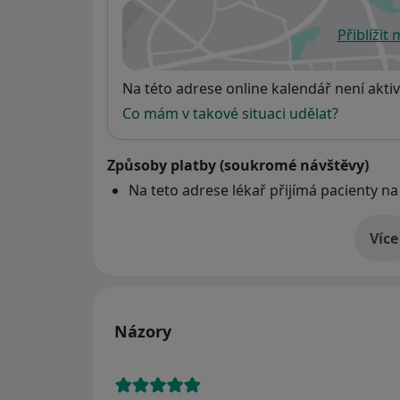
Přiblížit
se
Dostupnost
Na této adrese online kalendář není aktiv
Co mám v takové situaci udělat?
Způsoby platby (soukromé návštěvy)
Na teto adrese lékař přijímá pacienty na
Více
o 
Názory