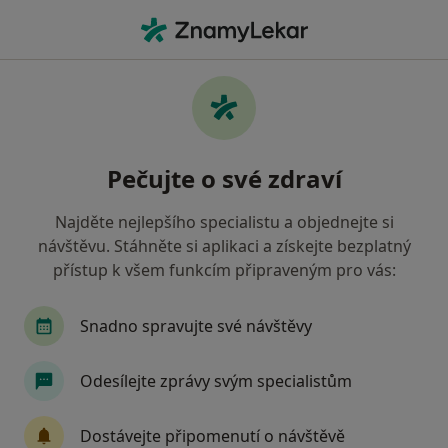
Hla
Co hledáte?
Hlavní Stránka
Internista
Plzeň
Lubomír Bartůněk
Změna města
Pečujte o své zdraví
Najděte nejlepšího specialistu a objednejte si
návštěvu. Stáhněte si aplikaci a získejte bezplatný
přístup k všem funkcím připraveným pro vás:
Lubomír Bartůněk
o specializacích
Internista
·
Více
Snadno spravujte své návštěvy
Plzeň
1 adresa
Odesílejte zprávy svým specialistům
Kontaktní údaje
Dostávejte připomenutí o návštěvě