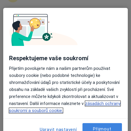
Rezervovat termín
Ceník
Adresy
Názory pacientů
Průměrné hodnocení na Apple a Play Store 4.5
Ceník
Informace o službách a cenách nejsou k dispozici
Respektujeme vaše soukromí
Tento specialista ještě nepřidával žádné informace o
Přijetím povolujete nám a našim partnerům používat
svých službách.
soubory cookie (nebo podobné technologie) ke
shromažďování údajů pro statistické účely a poskytování
obsahu na základě vašich zvyklostí při procházení. Své
preference můžete kdykoli zkontrolovat a aktualizovat v
Adresa
nastavení. Další informace naleznete v
zásadách ochrany
soukromí a souborů cookie.
Ordinace
Alej Svobody 80,
Plzeň
Přijmout
Upravit nastavení