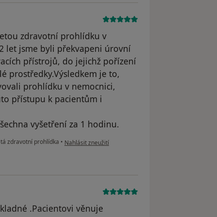
etou zdravotní prohlídku v
 let jsme byli překvapeni úrovní
ch přístrojů, do jejichž pořízení
lé prostředky.Výsledkem je to,
vali prohlídku v nemocnici,
uto přístupu k pacientům i
všechna vyšetření za 1 hodinu.
podle názoru uživatele Váš účet byl odstraněn
etá zdravotní prohlídka
•
Nahlásit zneužití
íkladné .Pacientovi věnuje