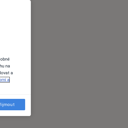
dobné
ahu na
lovat a
omí a
řijmout