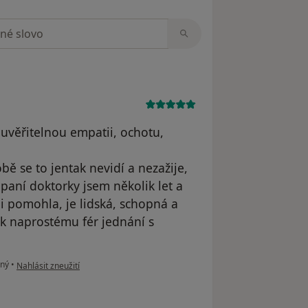
zorech
uvěřitelnou empatii, ochotu,
obě se to jentak nevidí a nezažije,
paní doktorky jsem několik let a
 pomohla, je lidská, schopná a
 k naprostému fér jednání s
podle názoru uživatele Veronika K.
iný
•
Nahlásit zneužití