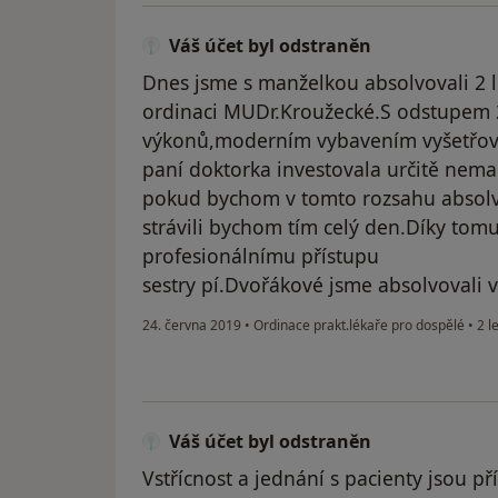
Váš účet byl odstraněn
Dnes jsme s manželkou absolvovali 2 l
ordinaci MUDr.Kroužecké.S odstupem 2
výkonů,moderním vybavením vyšetřovací
paní doktorka investovala určitě nema
pokud bychom v tomto rozsahu absolvo
strávili bychom tím celý den.Díky tom
profesionálnímu přístupu
sestry pí.Dvořákové jsme absolvovali 
24. června 2019
•
Ordinace prakt.lékaře pro dospělé
•
2 l
Váš účet byl odstraněn
Vstřícnost a jednání s pacienty jsou př