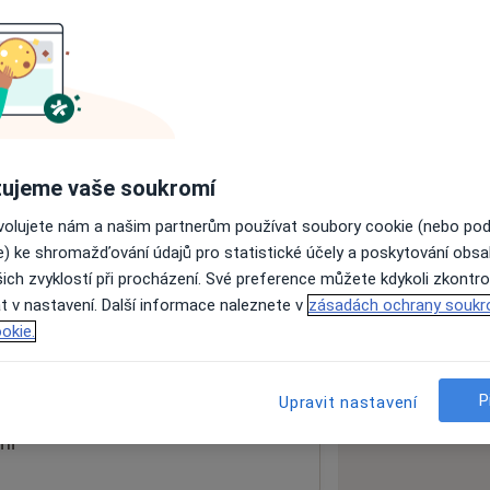
ách nejsou k dispozici
ádné informace o svých službách.
ujeme vaše soukromí
ovolujete nám a našim partnerům používat soubory cookie (nebo po
e) ke shromažďování údajů pro statistické účely a poskytování obs
ich zvyklostí při procházení. Své preference můžete kdykoli zkontro
é
t v nastavení. Další informace naleznete v
zásadách ochrany soukr
okie.
 mapu
 otevře v nové záložce
P
Upravit nastavení
ní