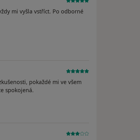
vždy mi vyšla vstříct. Po odborné
odstraněn
 zkušenosti, pokaždé mi ve všem
ice spokojená.
raněn