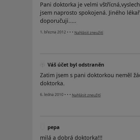
Pani doktorka je velmi vštřícná,vyslechn
jsem naprosto spokojená. Jiného lékaře
doporučuji.....
podle názoru uživatele Host
1. března 2012
•
•
•
Nahlásit zneužití
Váš účet byl odstraněn
Zatim jsem s pani doktorkou neměl žád
doktorka.
podle názoru uživatele Váš účet byl od
6. ledna 2010
•
•
•
Nahlásit zneužití
pepa
P
milá a dobrá doktorka!!!