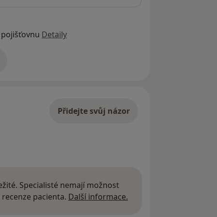
 pojišťovnu
Detaily
adrese
Přidejte svůj názor
žité. Specialisté nemají možnost
Další informace o názor
 recenze pacienta.
Další informace.