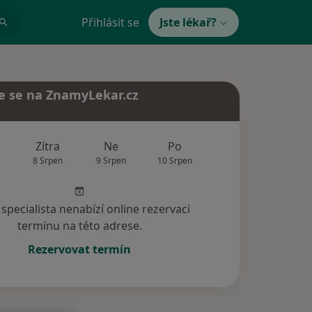
Přihlásit se
Jste lékař?
e se na ZnamyLekar.cz
Zítra
Ne
Po
Út
St
8 Srpen
9 Srpen
10 Srpen
11 Srpen
12 Srp
specialista nenabízí online rezervaci
termínu na této adrese.
Rezervovat termín