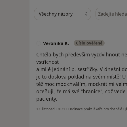
Hledejte v ná
Veronika K.
Číslo ověřené
V
Chtěla bych především vyzdvihnout ne
vstřícnost
a milé jednání p. sestřičky. V dnešní d
je to doslova poklad na svém místě! U 
též moc moc chválím, mockrát mi velmi
oceňuji, že má své "hranice", což vede
pacienty.
12. listopadu 2021
•
Ordinace prakt.lékaře pro dospělé
•
J