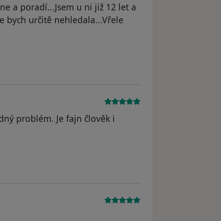
e a poradí...Jsem u ni již 12 let a
 bych určitě nehledala...Vřele
ný problém. Je fajn člověk i
straněn