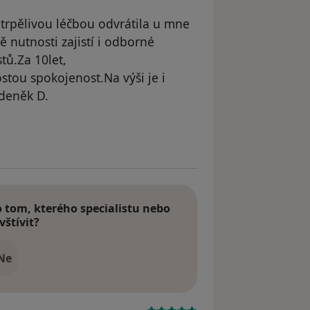
e trpělivou léčbou odvrátila u mne
ě nutnosti zajistí i odborné
tů.Za 10let,
ostou spokojenost.Na výši je i
Zdeněk D.
yl odstraněn
tom, kterého specialistu nebo
vštívit?
Ne