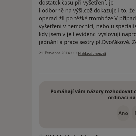
dostatek času při vyšetření, je
i odborně na výši,což dokazuje i to, ž
operaci žil po těžké trombóze.V případ
vyšetření v nemocnici, nebo u specialis
kdy jsem v její evidenci vyslovuji napr
jednání a práce sestry pí.Dvořákové. 
podle názoru uživatele Váš účet b
21. července 2014
•
•
•
Nahlásit zneužití
Pomáhají vám názory rozhodovat o 
ordinaci na
Ano