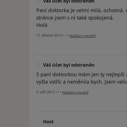
Váš účet byl odstraněn
Paní doktorka je velmi milá, ochotná, 
stránce jsem s ní také spokojená.
Holá
podle názoru uživatele Váš účet byl 
11. března 2013
•
•
•
Nahlásit zneužití
Váš účet byl odstraněn
S paní doktorkou mám jen ty nejlepší
vyšla vstříc a neměnila bych. Jsem vel
podle názoru uživatele Váš účet byl odst
5. září 2012
•
•
•
Nahlásit zneužití
Host
H