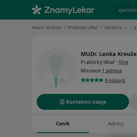
specializ
Hlavní Stránka
Praktický Lékař
Mirovice
L
Změna
MUDr.
Lenka Krouže
o sp
Praktický lékař
·
Více
Mirovice
1 adresa
9 názorů
Kontaktní údaje
Ceník
Adresy