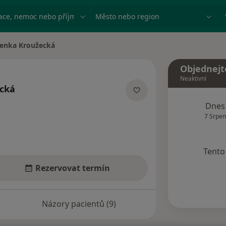
ace, nemoc nebo příjmení
Město nebo region
enka Kroužecká
 města
Objednejt
Neaktivní
cká
ecializacích
Dnes
7 Srpen
Tento 
Rezervovat termín
Názory pacientů (9)