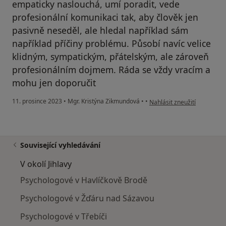
empaticky naslouchá, umí poradit, vede
profesionální komunikaci tak, aby člověk jen
pasivně neseděl, ale hledal například sám
například příčiny problému. Působí navíc velice
klidným, sympatickým, přátelským, ale zároveň
profesionálním dojmem. Ráda se vždy vracím a
mohu jen doporučit
podle názoru uživatele Váš 
11. prosince 2023
•
Mgr. Kristýna Zikmundová
•
•
Nahlásit zneužití
Související vyhledávání
V okolí Jihlavy
Psychologové v Havlíčkově Brodě
Psychologové v Žďáru nad Sázavou
Psychologové v Třebíči