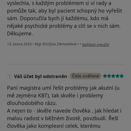
vyslechla, s každým problémem si ví rady a
pomůže tak, aby byl pacient schopný ho vyřešit
sám. Doporučila bych jí každému, kdo má
nějaké psychické problémy a cítí se v nich sám.
Děkujeme.
podle názoru uživatele Králov
13. února 2024
•
Mgr. Kristýna Zikmundová
•
•
Nahlásit zneužití
Váš účet byl odstraněn
Číslo ověřené
Paní magistra umí řešit problémy jak akutní (u
mě zejména KBT), tak skvěle i problemy
dlouhodobého rázu.
A nejen to - skvěle navede člověka , jak hledat i
malou radost v běžném životě, povzbudí. Řeší
člověka jako komplexní celek, kterému