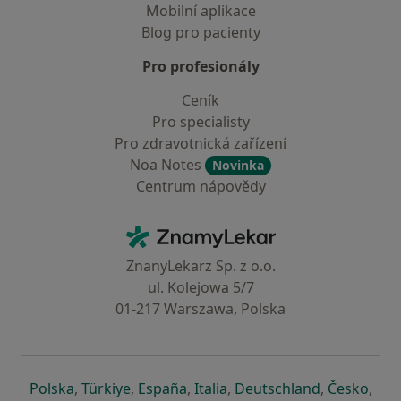
Mobilní aplikace
Blog pro pacienty
Pro profesionály
Ceník
Pro specialisty
Pro zdravotnická zařízení
Noa Notes
Novinka
Centrum nápovědy
Kontakt
ZnamyLekar - Hlavní stránka
ZnanyLekarz Sp. z o.o.
ul. Kolejowa 5/7
01-217 Warszawa, Polska
se otevře v nové záložce
se otevře v nové záložce
se otevře v nové záložce
se otevře v nové záložce
se otevře v 
se o
Polska
,
Türkiye
,
España
,
Italia
,
Deutschland
,
Česko
,