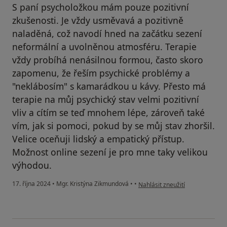
S paní psycholožkou mám pouze pozitivní
zkušenosti. Je vždy usměvavá a pozitivně
naladěná, což navodí hned na začátku sezení
neformální a uvolněnou atmosféru. Terapie
vždy probíhá nenásilnou formou, často skoro
zapomenu, že řeším psychické problémy a
"neklábosím" s kamarádkou u kávy. Přesto má
terapie na můj psychický stav velmi pozitivní
vliv a cítím se teď mnohem lépe, zároveň také
vím, jak si pomoci, pokud by se můj stav zhoršil.
Velice oceňuji lidský a empatický přístup.
Možnost online sezení je pro mne taky velikou
výhodou.
podle názoru uživatele Michael
17. října 2024
•
Mgr. Kristýna Zikmundová
•
•
Nahlásit zneužití