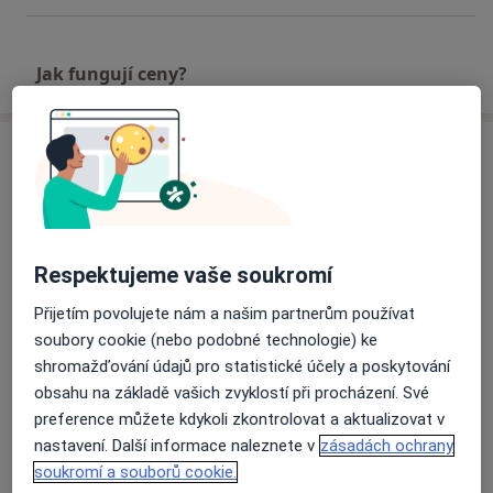
Jak fungují ceny?
Adresa
Mgr. Kristýna Zikmundová
Žižkova 93,
2. patro,
Jihlava
586 01
Respektujeme vaše soukromí
Přiblížit mapu
se otevře v nové záložce
Přijetím povolujete nám a našim partnerům používat
soubory cookie (nebo podobné technologie) ke
Dostupnost
Na této adrese online kalendář není aktivní
shromažďování údajů pro statistické účely a poskytování
obsahu na základě vašich zvyklostí při procházení. Své
Co mám v takové situaci udělat?
preference můžete kdykoli zkontrolovat a aktualizovat v
nastavení. Další informace naleznete v
zásadách ochrany
soukromí a souborů cookie.
Více
o adrese