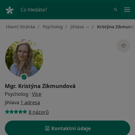
Hla
Co hledáte?
Hlavní Stránka
Psycholog
Jihlava
Kristýna Zikmund
Změna města
Mgr.
Kristýna Zikmundová
o specializacích
Psycholog
·
Více
Jihlava
1 adresa
8 názorů
Kontaktní údaje