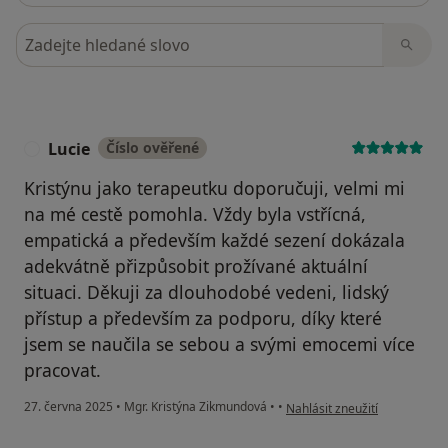
Hledejte v názorech
Lucie
Číslo ověřené
L
Kristýnu jako terapeutku doporučuji, velmi mi
na mé cestě pomohla. Vždy byla vstřícná,
empatická a především každé sezení dokázala
adekvátně přizpůsobit prožívané aktuální
situaci. Děkuji za dlouhodobé vedeni, lidský
přístup a především za podporu, díky které
jsem se naučila se sebou a svými emocemi více
pracovat.
podle názoru uživatele Lucie
27. června 2025
•
Mgr. Kristýna Zikmundová
•
•
Nahlásit zneužití