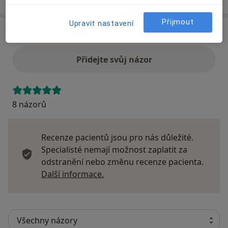
Přijmout
Upravit nastavení
Názory
Přidejte svůj názor
8 názorů
Recenze pacientů jsou pro nás důležité.
Specialisté nemají možnost zaplatit za
odstranění nebo změnu recenze pacienta.
Další informace o názorech
Další informace.