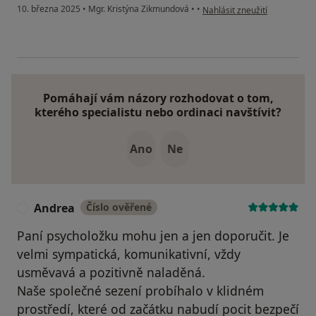
podle názoru uživatele Tomá
10. března 2025
•
Mgr. Kristýna Zikmundová
•
•
Nahlásit zneužití
Pomáhají vám názory rozhodovat o tom,
kterého specialistu nebo ordinaci navštívit?
Ano
Ne
Andrea
Číslo ověřené
A
Paní psycholožku mohu jen a jen doporučit. Je
velmi sympatická, komunikativní, vždy
usměvavá a pozitivně naladěná.
Naše společné sezení probíhalo v klidném
prostředí, které od začátku nabudí pocit bezpečí