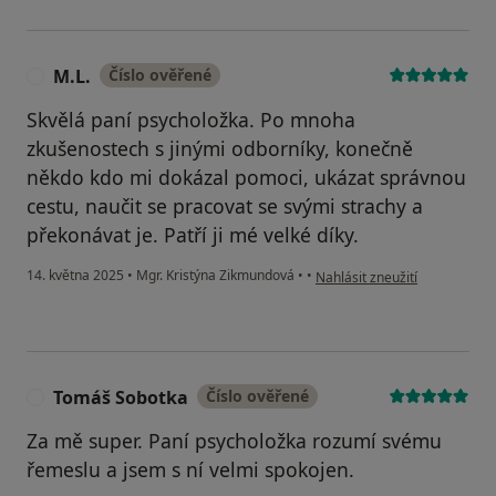
M.L.
Číslo ověřené
M
Skvělá paní psycholožka. Po mnoha
zkušenostech s jinými odborníky, konečně
někdo kdo mi dokázal pomoci, ukázat správnou
cestu, naučit se pracovat se svými strachy a
překonávat je. Patří ji mé velké díky.
podle názoru uživatele M.L.
14. května 2025
•
Mgr. Kristýna Zikmundová
•
•
Nahlásit zneužití
Tomáš Sobotka
Číslo ověřené
T
Za mě super. Paní psycholožka rozumí svému
řemeslu a jsem s ní velmi spokojen.