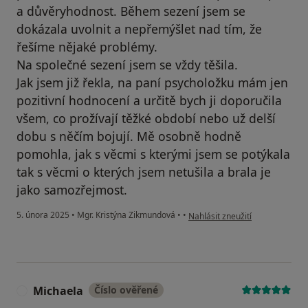
a důvěryhodnost. Během sezení jsem se
dokázala uvolnit a nepřemýšlet nad tím, že
řešíme nějaké problémy.
Na společné sezení jsem se vždy těšila.
Jak jsem již řekla, na paní psycholožku mám jen
pozitivní hodnocení a určitě bych ji doporučila
všem, co prožívají těžké období nebo už delší
dobu s něčím bojují. Mě osobně hodně
pomohla, jak s věcmi s kterými jsem se potýkala
tak s věcmi o kterých jsem netušila a brala je
jako samozřejmost.
podle názoru uživatele Andrea
5. února 2025
•
Mgr. Kristýna Zikmundová
•
•
Nahlásit zneužití
Michaela
Číslo ověřené
M