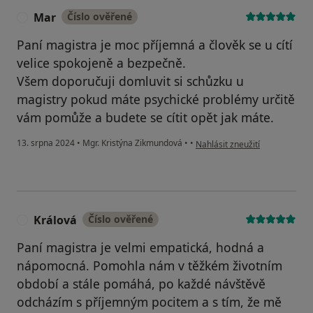
Mar
Číslo ověřené
M
Paní magistra je moc příjemná a člověk se u cítí
velice spokojeně a bezpečně.
Všem doporučuji domluvit si schůzku u
magistry pokud máte psychické problémy určitě
vám pomůže a budete se cítit opět jak máte.
podle názoru uživatele Mar
13. srpna 2024
•
Mgr. Kristýna Zikmundová
•
•
Nahlásit zneužití
Králová
Číslo ověřené
K
Paní magistra je velmi empatická, hodná a
nápomocná. Pomohla nám v těžkém životním
období a stále pomáhá, po každé návštěvě
odcházím s příjemným pocitem a s tím, že mě