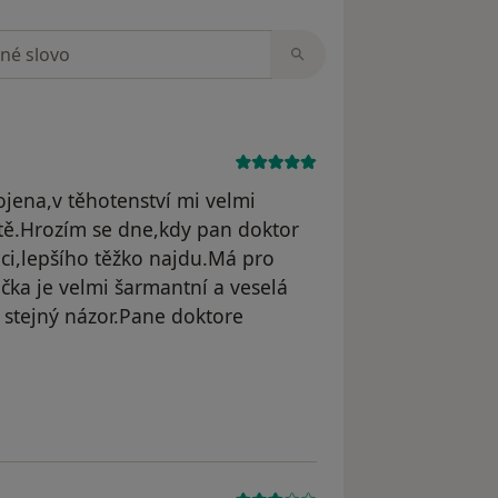
zorech
jena,v těhotenství mi velmi
tě.Hrozím se dne,kdy pan doktor
i,lepšího těžko najdu.Má pro
čka je velmi šarmantní a veselá
 stejný názor.Pane doktore
odstraněn