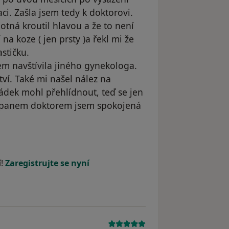
i. Zašla jsem tedy k doktorovi.
tná kroutil hlavou a že to není
a koze ( jen prsty )a řekl mi že
stičku.
em navštívila jiného gynekologa.
tví. Také mi našel nález na
ádek mohl přehlídnout, teď se jen
m panem doktorem jsem spokojená
í!
Zaregistrujte se nyní