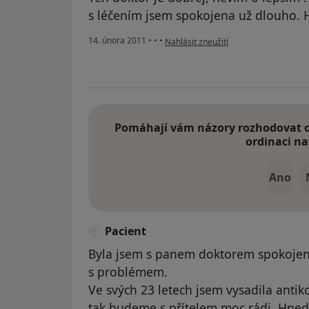
s léčením jsem spokojena už dlouho. 
podle názoru uživatele Pacient
14. února 2011
•
•
•
Nahlásit zneužití
Pomáhají vám názory rozhodovat o 
ordinaci na
Ano
Pacient
Byla jsem s panem doktorem spokojená
s problémem.
Ve svých 23 letech jsem vysadila antik
tak budeme s přítelem moc rádi. Hned