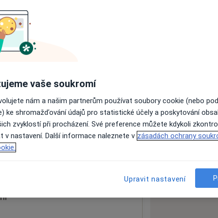
ách nejsou k dispozici
ádné informace o svých službách.
ujeme vaše soukromí
ovolujete nám a našim partnerům používat soubory cookie (nebo po
e) ke shromažďování údajů pro statistické účely a poskytování obs
ich zvyklostí při procházení. Své preference můžete kdykoli zkontro
t v nastavení. Další informace naleznete v
zásadách ochrany soukr
okie.
 mapu
 otevře v nové záložce
P
Upravit nastavení
ní