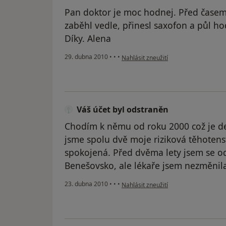
Pan doktor je moc hodnej. Před časem 
zaběhl vedle, přinesl saxofon a půl ho
Díky. Alena
podle názoru uživatele Pacient
29. dubna 2010
•
•
•
Nahlásit zneužití
Váš účet byl odstraněn
Chodím k němu od roku 2000 což je des
jsme spolu dvě moje riziková těhotens
spokojená. Před dvěma lety jsem se o
Benešovsko, ale lékaře jsem nezměnil
podle názoru uživatele Váš účet byl 
23. dubna 2010
•
•
•
Nahlásit zneužití