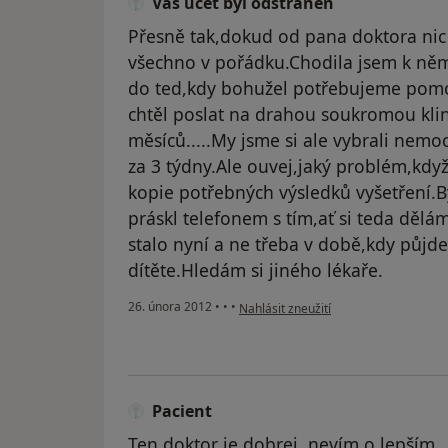
Váš účet byl odstraněn
Přesně tak,dokud od pana doktora nic 
všechno v pořádku.Chodila jsem k něm
do ted,kdy bohužel potřebujeme pomo
chtěl poslat na drahou soukromou klini
měsíců.....My jsme si ale vybrali nemo
za 3 týdny.Ale ouvej,jaký problém,kdy
kopie potřebných výsledků vyšetření.B
práskl telefonem s tím,ať si teda dělám
stalo nyní a ne třeba v době,kdy půj
dítěte.Hledám si jiného lékaře.
podle názoru uživatele Váš účet byl o
26. února 2012
•
•
•
Nahlásit zneužití
Pacient
Ten doktor je dobrej, nevím o lepším . J