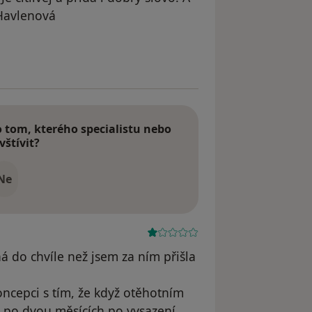
Havlenová
tom, kterého specialistu nebo
vštívit?
Ne
 do chvíle než jsem za ním přišla
oncepci s tím, že když otěhotním
 po dvou měsících po vysazení