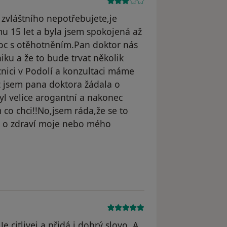
zvláštního nepotřebujete,je
u 15 let a byla jsem spokojená až
c s otěhotněním.Pan doktor nás
ku a že to bude trvat několik
cnici v Podolí a konzultaci máme
ž jsem pana doktora žádala o
yl velice arogantní a nakonec
 co chci!!No,jsem ráda,že se to
de o zdraví moje nebo mého
dstraněn
e citlivej a přidá i dobrý slovo. A