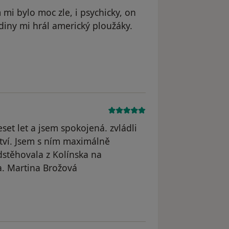
mi bylo moc zle, i psychicky, on
diny mi hrál americký ploužáky.
et let a jsem spokojená. zvládli
tví. Jsem s ním maximálně
dstěhovala z Kolínska na
a. Martina Brožová
odstraněn