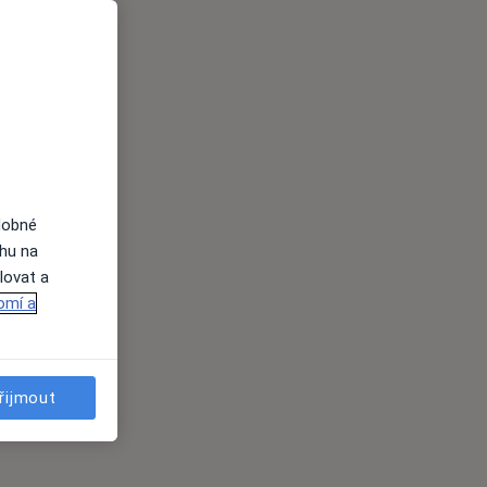
dobné
ahu na
lovat a
omí a
řijmout