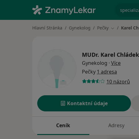
specializ
Hlavní Stránka
Gynekolog
Pečky
Karel C
Změna města
MUDr.
Karel Chládek
o specia
Gynekolog
·
Více
Pečky
1 adresa
10 názorů
Kontaktní údaje
Ceník
Adresy