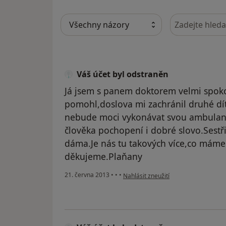
Hledejte v ná
Váš účet byl odstraněn
Já jsem s panem doktorem velmi spoko
pomohl,doslova mi zachránil druhé dí
nebude moci vykonávat svou ambulanc
člověka pochopení i dobré slovo.Sestři
dáma.Je nás tu takových více,co máme
děkujeme.Plaňany
podle názoru uživatele Váš účet byl 
21. června 2013
•
•
•
Nahlásit zneužití