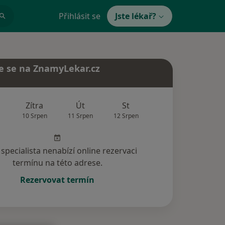
Přihlásit se
Jste lékař?
e se na ZnamyLekar.cz
Zítra
Út
St
Čt
Pá
10 Srpen
11 Srpen
12 Srpen
13 Srpen
14 Srp
specialista nenabízí online rezervaci
termínu na této adrese.
Rezervovat termín