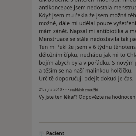
antikoncepce jsem nedostala menstruac
Když jsem mu řekla že jsem možná těho
možné, dále mi udělal pouze vyšetření n
mám zánět. Napsal mi antibiotika a ma
Menstruace se stále nedostavila tak js
Ten mi řekl že jsem v 6 týdnu těhotens
děložním čípku, nechápu jak mi to Chl
bojím abych byla v pořádku. S nový
a těším se na naší malinkou holčičku.
Určitě doporučuji odejít dokud je čas.
podle názoru uživatele Pacient
21. října 2010
•
•
•
Nahlásit zneužití
Vy jste ten lékař? Odpovězte na hodnocen
Pacient