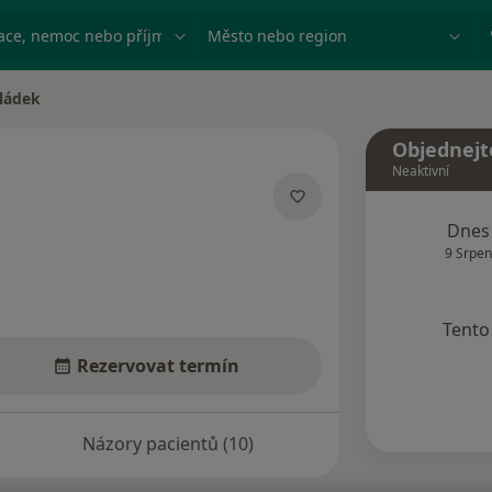
ace, nemoc nebo příjmení
Město nebo region
hládek
Objednejt
Neaktivní
lizacích
Dnes
9 Srpen
Tento 
Rezervovat termín
Názory pacientů (10)