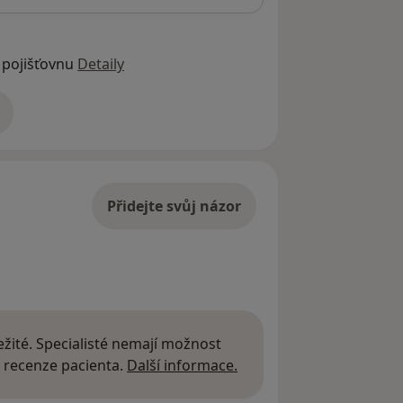
 pojišťovnu
Detaily
adrese
Přidejte svůj názor
žité. Specialisté nemají možnost
Další informace o názor
 recenze pacienta.
Další informace.