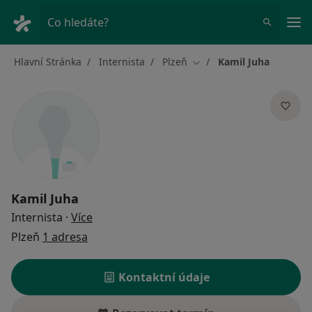
Hla
Co hledáte?
Hlavní Stránka
Internista
Plzeň
Kamil Juha
Změna města
Kamil Juha
o specializacích
Internista
·
Více
Plzeň
1 adresa
Kontaktní údaje