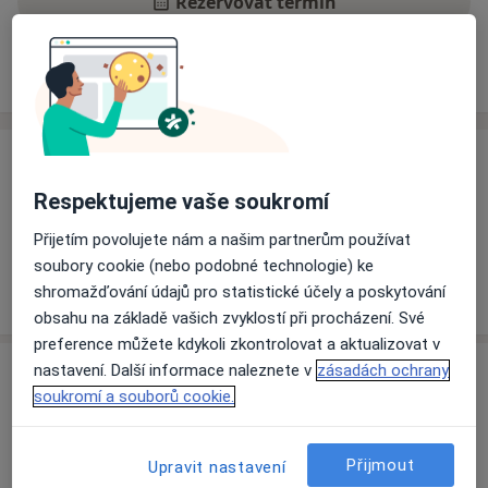
Rezervovat termín
Ceník
Adresy
Názory pacientů
Ceník
Respektujeme vaše soukromí
Informace o službách a cenách nejsou k dispozici
Tento specialista ještě nepřidával žádné informace o
Přijetím povolujete nám a našim partnerům používat
svých službách.
soubory cookie (nebo podobné technologie) ke
shromažďování údajů pro statistické účely a poskytování
obsahu na základě vašich zvyklostí při procházení. Své
preference můžete kdykoli zkontrolovat a aktualizovat v
Adresa
nastavení. Další informace naleznete v
zásadách ochrany
soukromí a souborů cookie.
Ordinace
Plzeň
Přijmout
Upravit nastavení