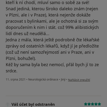
kteří k ní chodí, mluví samo o sobě za své!
Snad jediná, kterou široko daleko znám (nejen
v Plzni, ale i v Praze), která nejenže dokáže
pracovat s bylinkami, ale je ochotná si za svým
doporučením k nim i stát. což 99% alibistických
lidí dnes už neudělá...
Jedna z mála, která ještě podrobně čte lékařské
zprávy od ostatních lékařů, když jí je předložíte
(což už není samozřejmostí ani v Praze, ani v
Plzni, bohužel).
Kéž by sama byla bez nemocí, přál bych jí to ze
srdce.
podle názoru uživatele V.B. ml.
11. srpna 2021
•
Neurologická ordinace
•
Jiný
•
Nahlásit zneužití
Váš účet byl odstraněn