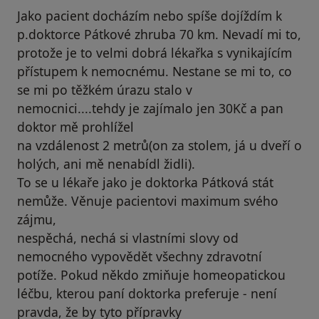
Jako pacient docházím nebo spíše dojíždím k
p.doktorce Pátkové zhruba 70 km. Nevadí mi to,
protože je to velmi dobrá lékařka s vynikajícím
přístupem k nemocnému. Nestane se mi to, co
se mi po těžkém úrazu stalo v
nemocnici....tehdy je zajímalo jen 30Kč a pan
doktor mě prohlížel
na vzdálenost 2 metrů(on za stolem, já u dveří o
holých, ani mě nenabídl židli).
To se u lékaře jako je doktorka Pátková stát
nemůže. Věnuje pacientovi maximum svého
zájmu,
nespěchá, nechá si vlastními slovy od
nemocného vypovědět všechny zdravotní
potíže. Pokud někdo zmiňuje homeopatickou
léčbu, kterou paní doktorka preferuje - není
pravda, že by tyto přípravky