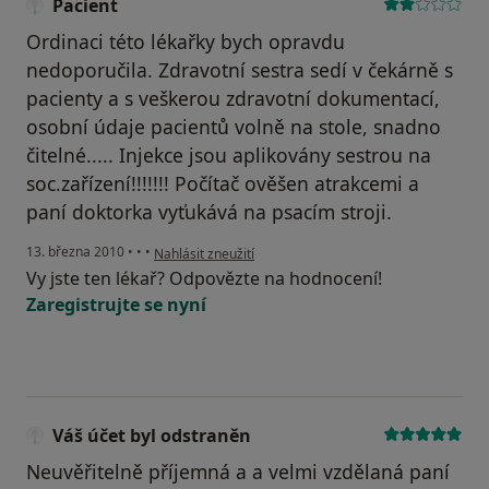
Pacient
Ordinaci této lékařky bych opravdu
nedoporučila. Zdravotní sestra sedí v čekárně s
pacienty a s veškerou zdravotní dokumentací,
osobní údaje pacientů volně na stole, snadno
čitelné..... Injekce jsou aplikovány sestrou na
soc.zařízení!!!!!!! Počítač ověšen atrakcemi a
paní doktorka vyťukává na psacím stroji.
podle názoru uživatele Pacient
13. března 2010
•
•
•
Nahlásit zneužití
Vy jste ten lékař? Odpovězte na hodnocení!
Zaregistrujte se nyní
Váš účet byl odstraněn
Neuvěřitelně příjemná a a velmi vzdělaná paní