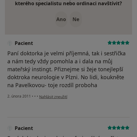
kterého specialistu nebo ordinaci navštívit?
Ano
Ne
Pacient
Paní doktorka je velmi příjemná, tak i sestřička
a nám tedy vždy pomohla a i dala na můj
mateřský instingt. Přiznejme si žeje tonejlepší
doktroka neurologie v Plzni. No lidi, koukněte
na Pavelkovou- toje rozdíl proboha
podle názoru uživatele Pacient
2. února 2011
•
•
•
Nahlásit zneužití
Pacient