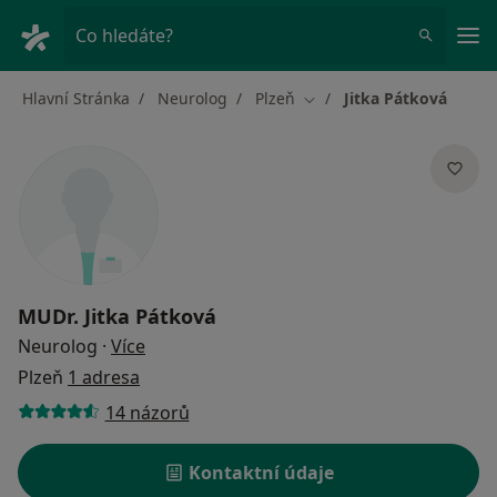
Hla
Co hledáte?
Hlavní Stránka
Neurolog
Plzeň
Jitka Pátková
Změna města
MUDr.
Jitka Pátková
o specializacích
Neurolog
·
Více
Plzeň
1 adresa
14 názorů
Kontaktní údaje