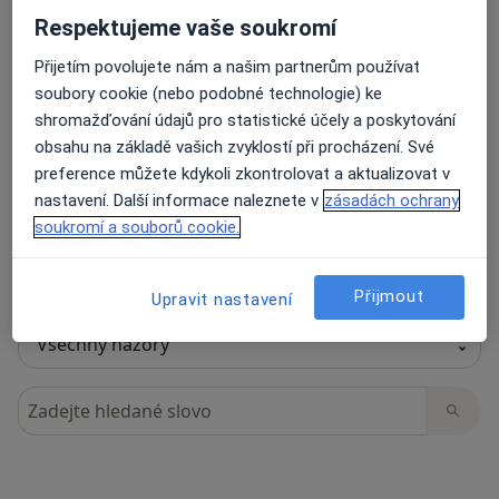
Respektujeme vaše soukromí
Přijetím povolujete nám a našim partnerům používat
14 názorů
soubory cookie (nebo podobné technologie) ke
shromažďování údajů pro statistické účely a poskytování
obsahu na základě vašich zvyklostí při procházení. Své
Recenze pacientů jsou pro nás důležité.
preference můžete kdykoli zkontrolovat a aktualizovat v
Specialisté nemají možnost zaplatit za
nastavení. Další informace naleznete v
zásadách ochrany
odstranění nebo změnu recenze pacienta.
soukromí a souborů cookie.
Další informace o názorech
Další informace.
Přijmout
Upravit nastavení
Hledejte v názorech