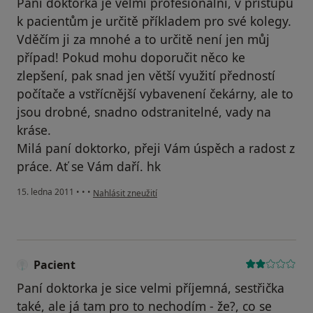
Paní doktorka je velmi profesionální, v přístupu
k pacientům je určitě příkladem pro své kolegy.
Vděčím ji za mnohé a to určitě není jen můj
případ! Pokud mohu doporučit něco ke
zlepšení, pak snad jen větší využití předností
počítače a vstřícnější vybavenení čekárny, ale to
jsou drobné, snadno odstranitelné, vady na
kráse.
Milá paní doktorko, přeji Vám úspěch a radost z
práce. Ať se Vám daří. hk
podle názoru uživatele Pacient
15. ledna 2011
•
•
•
Nahlásit zneužití
Pacient
Paní doktorka je sice velmi příjemná, sestřička
také, ale já tam pro to nechodím - že?, co se