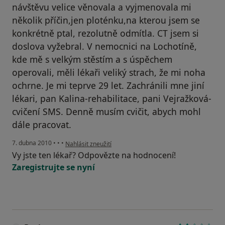
návštěvu velice věnovala a vyjmenovala mi
několik příčin,jen ploténku,na kterou jsem se
konkrétně ptal, rezolutně odmítla. CT jsem si
doslova vyžebral. V nemocnici na Lochotíně,
kde mě s velkým stěstím a s úspěchem
operovali, měli lékaři veliký strach, že mi noha
ochrne. Je mi teprve 29 let. Zachránili mne jiní
lékari, pan Kalina-rehabilitace, pani Vejražková-
cvičení SMS. Denně musím cvičit, abych mohl
dále pracovat.
podle názoru uživatele Váš účet byl odstraněn
7. dubna 2010
•
•
•
Nahlásit zneužití
Vy jste ten lékař? Odpovězte na hodnocení!
Zaregistrujte se nyní