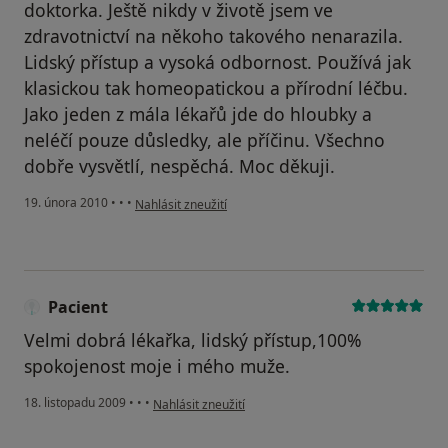
doktorka. Ještě nikdy v životě jsem ve
zdravotnictví na někoho takového nenarazila.
Lidský přístup a vysoká odbornost. Používá jak
klasickou tak homeopatickou a přírodní léčbu.
Jako jeden z mála lékařů jde do hloubky a
neléčí pouze důsledky, ale příčinu. Všechno
dobře vysvětlí, nespěchá. Moc děkuji.
podle názoru uživatele Váš účet byl odstraněn
19. února 2010
•
•
•
Nahlásit zneužití
Pacient
Velmi dobrá lékařka, lidský přístup,100%
spokojenost moje i mého muže.
podle názoru uživatele Pacient
18. listopadu 2009
•
•
•
Nahlásit zneužití