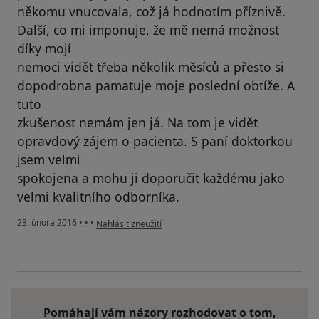
někomu vnucovala, což já hodnotím příznivě.
Další, co mi imponuje, že mě nemá možnost
díky mojí
nemoci vidět třeba několik měsíců a přesto si
dopodrobna pamatuje moje poslední obtíže. A
tuto
zkušenost nemám jen já. Na tom je vidět
opravdový zájem o pacienta. S paní doktorkou
jsem velmi
spokojena a mohu ji doporučit každému jako
velmi kvalitního odborníka.
podle názoru uživatele Váš účet byl odstraněn
23. února 2016
•
•
•
Nahlásit zneužití
Pomáhají vám názory rozhodovat o tom,