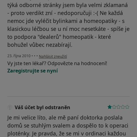
týká odborné stránky jsem byla velmi zklamaná
- proto verdikt zní - nedoporučuji :-( Ne každá
nemoc jde vyléčit bylinkami a homeopatiky - s
klasickou léčbou se u ní moc nesetkáte - spíše je
to podpora "dealerů" homeopatik - které
bohužel vůbec nezabírají.
podle názoru uživatele Pacient
23. října 2010
•
•
•
Nahlásit zneužití
Vy jste ten lékař? Odpovězte na hodnocení!
Zaregistrujte se nyní
Váš účet byl odstraněn
Je mi velice líto, ale mě paní doktorka poslala
domů se stuhlým svalem a dospělo to k operaci
ploténky. Je pravda, že se mi v ordinaci každou