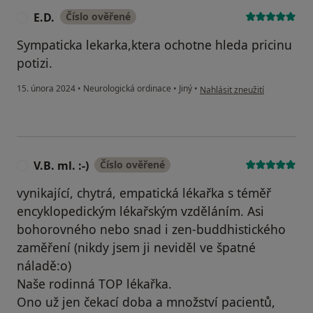
E.D.
Číslo ověřené
E
Sympaticka lekarka,ktera ochotne hleda pricinu
potizi.
podle názoru uživatele E.D.
15. února 2024
•
Neurologická ordinace
•
Jiný
•
Nahlásit zneužití
V.B. ml. :-)
Číslo ověřené
V
vynikající, chytrá, empatická lékařka s téměř
encyklopedickým lékařským vzděláním. Asi
bohorovného nebo snad i zen-buddhistického
zaměření (nikdy jsem ji neviděl ve špatné
náladě:o)
Naše rodinná TOP lékařka.
Ono už jen čekací doba a množství pacientů,