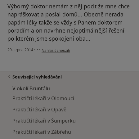
Výborný doktor nemám z něj pocit že mne chce
napráškovat a poslal domů... Obecně nerada
papám léky takže se vždy s Panem doktorem
poradím a on navrhne nejoptimálnější řešení
po kterém jsme spokojeni oba...
podle názoru uživatele Váš účet byl odstraněn
29. srpna 2014
•
•
•
Nahlásit zneužití
Související vyhledávání
V okolí Bruntálu
Praktičtí lékaři v Olomouci
Praktičtí lékaři v Opavě
Praktičtí lékaři v Šumperku
Praktičtí lékaři v Zábřehu