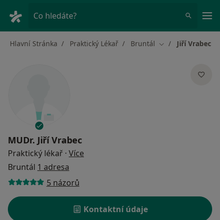
Hla
Co hledáte?
Hlavní Stránka
Praktický Lékař
Bruntál
Jiří Vrabec
Změna města
MUDr.
Jiří Vrabec
o specializacích
Praktický lékař
·
Více
Bruntál
1 adresa
5 názorů
Kontaktní údaje