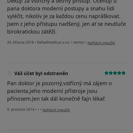
Děkuji za vstřícný a šetrný přístup. Oceńuji u
pana doktora moderní postupy a snahu lidi
vyléčit, nikoliv je za každou cenu napráškovat.
Jsem z jeho přístupu nadšený, jen ať se neutluče
birokratickou zátěží.
podle názoru uživatele Váš 
20. března 2018
•
Rafaelmedicus s.r.o.
•
nemoc
•
Nahlásit zneužití
Váš účet byl odstraněn
Pan doktor je pozorný,vstřícný má zájem o
pacienta,jeho moderní přístroje jsou
přínosem.Jen tak dál konečně fajn lékař.
podle názoru uživatele Váš účet byl odstraněn
9. prosince 2014
•
•
•
Nahlásit zneužití