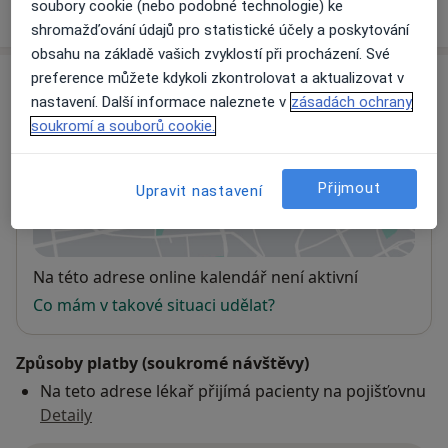
soubory cookie (nebo podobné technologie) ke
shromažďování údajů pro statistické účely a poskytování
obsahu na základě vašich zvyklostí při procházení. Své
preference můžete kdykoli zkontrolovat a aktualizovat v
Adresa
nastavení. Další informace naleznete v
zásadách ochrany
soukromí a souborů cookie.
Rafaelmedicus s.r.o.
Nádražní 1778/29a,
Bruntál
792 01
Přijmout
Upravit nastavení
Přiblížit mapu
se otevře v nové záložce
Dostupnost
Na této adrese online kalendář není aktivní
Co mám v takové situaci udělat?
Způsoby platby (soukromé návštěvy)
Na teto adrese lékař přijímá pacienty na pojišťovnu
Detaily