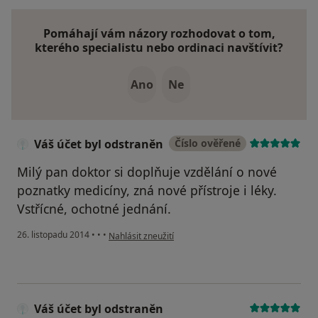
Pomáhají vám názory rozhodovat o tom,
kterého specialistu nebo ordinaci navštívit?
Ano
Ne
Váš účet byl odstraněn
Číslo ověřené
Milý pan doktor si doplňuje vzdělání o nové
poznatky medicíny, zná nové přístroje i léky.
Vstřícné, ochotné jednání.
podle názoru uživatele Váš účet byl odstraněn
26. listopadu 2014
•
•
•
Nahlásit zneužití
Váš účet byl odstraněn