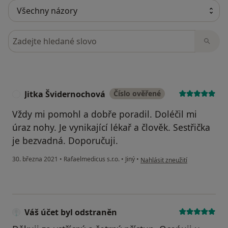
Hledejte v názorech
Jitka Švidernochová
Číslo ověřené
J
Vždy mi pomohl a dobře poradil. Doléčil mi
úraz nohy. Je vynikající lékař a člověk. Sestřička
je bezvadná. Doporučuji.
podle názoru uživatele Jitka Š
30. března 2021
•
Rafaelmedicus s.r.o.
•
Jiný
•
Nahlásit zneužití
Váš účet byl odstraněn