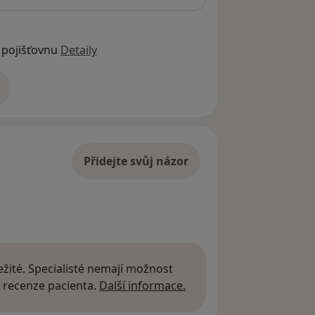
 pojišťovnu
Detaily
adrese
Přidejte svůj názor
žité. Specialisté nemají možnost
Další informace o názor
 recenze pacienta.
Další informace.