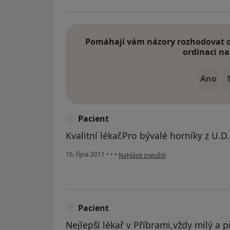
Pomáhají vám názory rozhodovat o 
ordinaci na
Ano
Pacient
Kvalitní lékař.Pro bývalé horníky z U.D
podle názoru uživatele Pacient
16. října 2011
•
•
•
Nahlásit zneužití
Pacient
Nejlepší lékař v Příbrami,vždy milý a