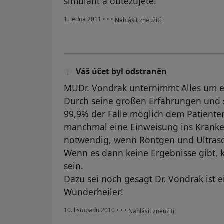
simulant a obtěžujete.
podle názoru uživatele Váš účet byl od
1. ledna 2011
•
•
•
Nahlásit zneužití
Váš účet byl odstraněn
MUDr. Vondrak unternimmt Alles um ein
Durch seine großen Erfahrungen und s
99,9% der Fälle möglich dem Patienten 
manchmal eine Einweisung ins Krank
notwendig, wenn Röntgen und Ultrasch
Wenn es dann keine Ergebnisse gibt, 
sein.
Dazu sei noch gesagt Dr. Vondrak ist e
Wunderheiler!
podle názoru uživatele Váš účet b
10. listopadu 2010
•
•
•
Nahlásit zneužití