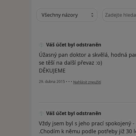
Hledejte v ná
Váš účet byl odstraněn
Úžasný pan doktor a skvělá, hodná pan
se těší na další převaz :o)
DĚKUJEME
podle názoru uživatele Váš účet byl 
29. dubna 2015
•
•
•
Nahlásit zneužití
Váš účet byl odstraněn
Vždy jsem byl s jeho prací spokojený - 
.Chodím k němu podle potřeby již 30 l