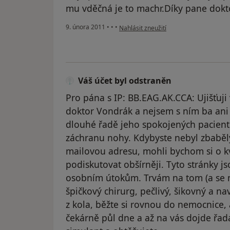
mu vděčná je to machr.Díky pane dokt
podle názoru uživatele Pacient
9. února 2011
•
•
•
Nahlásit zneužití
Váš účet byl odstraněn
Pro pána s IP: BB.EAG.AK.CCA: Ujišťuji
doktor Vondrák a nejsem s ním ba ani
dlouhé řadě jeho spokojených pacien
záchranu nohy. Kdybyste nebyl zbaběl
mailovou adresu, mohli bychom si o k
podiskutovat obšírněji. Tyto stránky j
osobním útokům. Trvám na tom (a se m
špičkový chirurg, pečlivý, šikovný a na
z kola, běžte si rovnou do nemocnice, a
čekárně půl dne a až na vás dojde řada