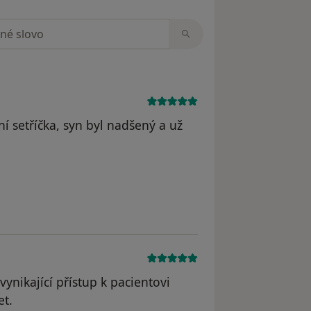
zorech
í setříčka, syn byl nadšený a už
odstraněn
vynikající přístup k pacientovi
et.