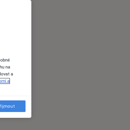
dobné
ahu na
lovat a
omí a
řijmout