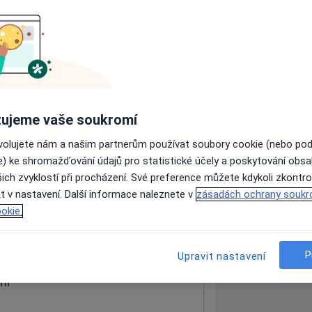
ách nejsou k dispozici
ádné informace o svých službách.
ujeme vaše soukromí
ovolujete nám a našim partnerům používat soubory cookie (nebo po
e) ke shromažďování údajů pro statistické účely a poskytování obs
ich zvyklostí při procházení. Své preference můžete kdykoli zkontro
t v nastavení. Další informace naleznete v
zásadách ochrany soukr
okie.
 mapu
 otevře v nové záložce
P
Upravit nastavení
ní