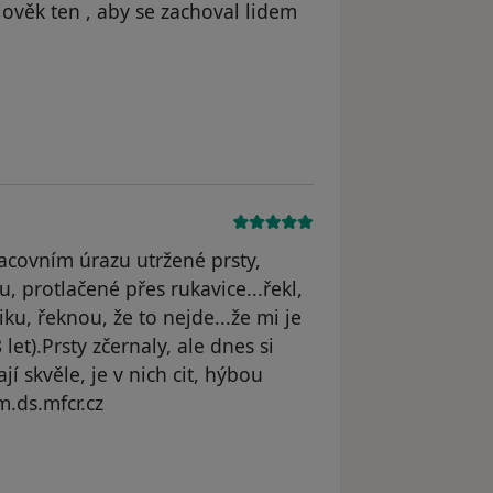
lověk ten , aby se zachoval lidem
dstraněn
pracovním úrazu utržené prsty,
, protlačené přes rukavice...řekl,
iku, řeknou, že to nejde...že mi je
let).Prsty zčernaly, ale dnes si
 skvěle, je v nich cit, hýbou
m.ds.mfcr.cz
yl odstraněn