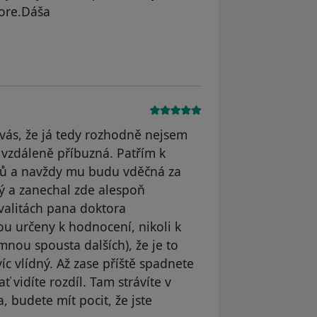
ore.Dáša
 vás, že já tedy rozhodně nejsem
 vzdáleně příbuzná. Patřím k
tů a navždy mu budu vděčná za
ý a zanechal zde alespoň
valitách pana doktora
sou určeny k hodnocení, nikoli k
nou spousta dalších), že je to
víc vlídný. Až zase příště spadnete
ť vidíte rozdíl. Tam strávíte v
, budete mít pocit, že jste