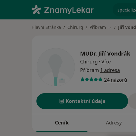
specializ
Hlavní Stránka
Chirurg
Příbram
Jiří Von
Změna města
MUDr.
Jiří Vondrák
o specializ
Chirurg
·
Více
Příbram
1 adresa
24 názorů
Kontaktní údaje
Ceník
Adresy