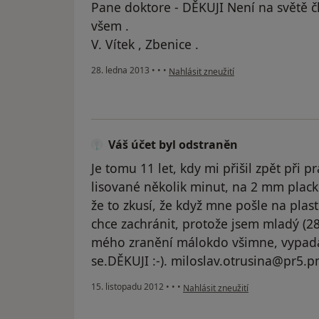
Pane doktore - DĚKUJI Není na světě č
všem .
V. Vítek , Zbenice .
podle názoru uživatele Váš účet byl o
28. ledna 2013
•
•
•
Nahlásit zneužití
Váš účet byl odstraněn
Je tomu 11 let, kdy mi přišil zpět při 
lisované několik minut, na 2 mm placku
že to zkusí, že když mne pošle na plast
chce zachránit, protože jsem mladý (28 
mého zranění málokdo všimne, vypadají
se.DĚKUJI :-). miloslav.otrusina@pr5.p
podle názoru uživatele Váš účet b
15. listopadu 2012
•
•
•
Nahlásit zneužití