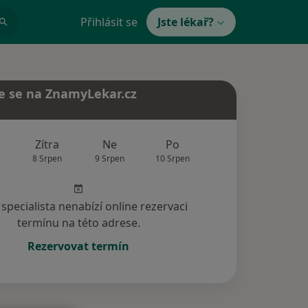
Přihlásit se
Jste lékař?
e se na ZnamyLekar.cz
Zítra
Ne
Po
Út
St
8 Srpen
9 Srpen
10 Srpen
11 Srpen
12 Srp
specialista nenabízí online rezervaci
termínu na této adrese.
Rezervovat termín