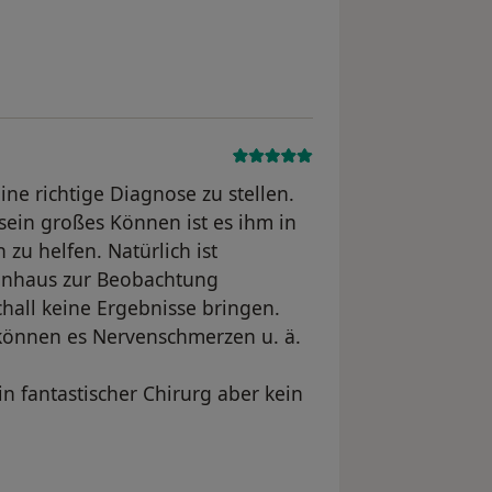
straněn
e richtige Diagnose zu stellen.
ein großes Können ist es ihm in
zu helfen. Natürlich ist
enhaus zur Beobachtung
all keine Ergebnisse bringen.
können es Nervenschmerzen u. ä.
in fantastischer Chirurg aber kein
yl odstraněn