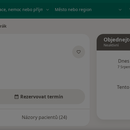
ace, nemoc nebo příjmení
Město nebo region
drák
Objednejt
Neaktivní
acích
Dnes
7 Srpen
Tento 
Rezervovat termín
Názory pacientů (24)