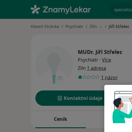
specializ
Hlavní Stránka
Psychiatr
Zlín
Jiří Střelec
Změna města
MUDr.
Jiří Střelec
o special
Psychiatr
·
Více
Zlín
1 adresa
1 názor
Kontaktní údaje
Ceník
Adresy