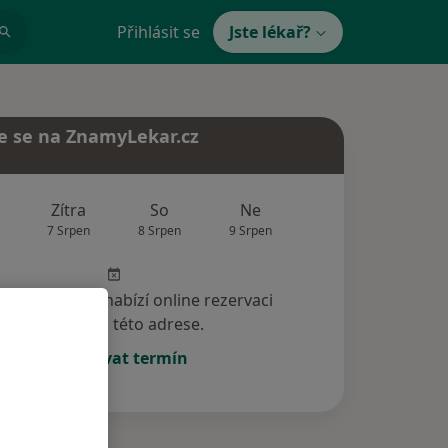
Přihlásit se
Jste lékař?
e se na ZnamyLekar.cz
Zítra
So
Ne
Po
Út
7 Srpen
8 Srpen
9 Srpen
10 Srpen
11 Srp
specialista nenabízí online rezervaci
termínu na této adrese.
Rezervovat termín