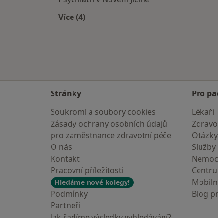
Více (4)
Více v kategorii: V okolí Zlína
Stránky
Pro pa
Soukromí a soubory cookies
Lékaři
Zásady ochrany osobních údajů
Zdravot
pro zaměstnance zdravotní péče
Otázky
O nás
Služby
Kontakt
Nemoc
Pracovní příležitosti
Centr
Mobilní
Hledáme nové kolegy!
Podmínky
Blog p
Partneři
Jak řadíme výsledky vyhledávání?