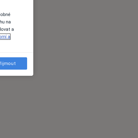
dobné
ahu na
lovat a
omí a
řijmout