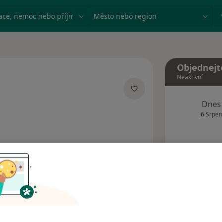
ace, nemoc nebo příjmení
Město nebo region
Objednejt
Neaktivní
izacích
Dnes
6 Srpen
Tento 
Rezervovat termín
Názory pacientů (1)