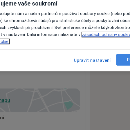
ujeme vaše soukromí
ovolujete nám a našim partnerům používat soubory cookie (nebo po
e) ke shromažďování údajů pro statistické účely a poskytování obs
ách nejsou k dispozici
ich zvyklostí při procházení. Své preference můžete kdykoli zkontro
ádné informace o svých službách.
t v nastavení. Další informace naleznete v
zásadách ochrany soukr
okie.
P
Upravit nastavení
 mapu
 otevře v nové záložce
ní