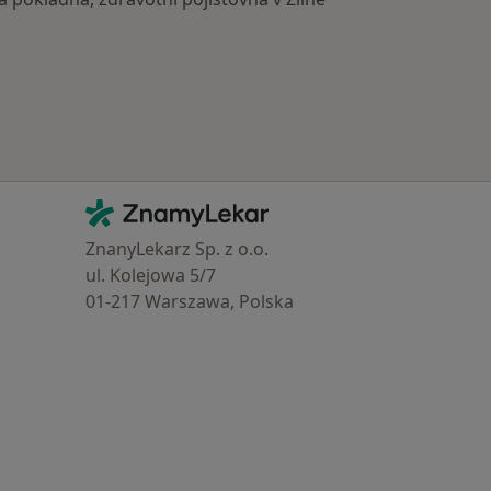
Kontakt
ZnamyLekar - Hlavní stránka
ZnanyLekarz Sp. z o.o.
ul. Kolejowa 5/7
01-217 Warszawa, Polska