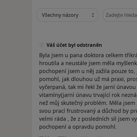
Hledejte v ná
Váš účet byl odstraněn
Byla jsem u pana doktora celkem třikr
hroutila a neustále jsem měla myšlen
pochopení jsem u něj zažila pouze to, j
pomohl, jak dlouhou už má praxi, prost
vyčerpaná, tak mi řekl že jarní únavou 
vitamíny(jarní únavu trvající rok neznám
než můj skutečný problém. Měla jsem z 
svou prací frustrovaný a důchod by pr
velmi ráda , že z posledních sil jsem v
pochopení a opravdu pomohl.
podle názoru uživatele Váš účet byl 