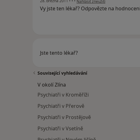
28. března 2011
•
•
•
Nahlásit zneužití
Vy jste ten lékař? Odpovězte na hodnocen
Jste tento lékař?
Související vyhledávání
V okolí Zlína
Psychiatři v Kroměříži
Psychiatři v Přerově
Psychiatři v Prostějově
Psychiatři v Vsetíně
Psychiatři v Novém Jičíně