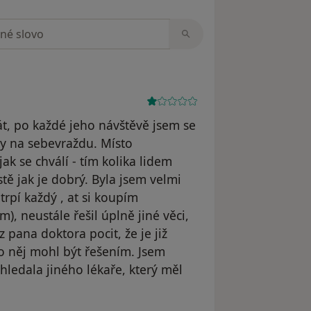
zorech
át, po každé jeho návštěvě jsem se
ky na sebevraždu. Místo
ak se chválí - tím kolika lidem
ě jak je dobrý. Byla jsem velmi
trpí každý , at si koupím
), neustále řešil úplně jiné věci,
pana doktora pocit, že je již
o něj mohl být řešením. Jsem
yhledala jiného lékaře, který měl
odstraněn