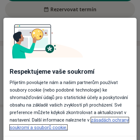
Rezervovat termín
Ceník
Adresy
Názory pacientů (1)
Ceník
Informace o službách a cenách nejsou k dispozici
Respektujeme vaše soukromí
Tento specialista ještě nepřidával žádné informace o
Přijetím povolujete nám a našim partnerům používat
svých službách.
soubory cookie (nebo podobné technologie) ke
shromažďování údajů pro statistické účely a poskytování
obsahu na základě vašich zvyklostí při procházení. Své
preference můžete kdykoli zkontrolovat a aktualizovat v
Adresa
nastavení. Další informace naleznete v
zásadách ochrany
soukromí a souborů cookie.
Ordinace
Bratří Čapků 733,
Dvůr Králové nad Labem