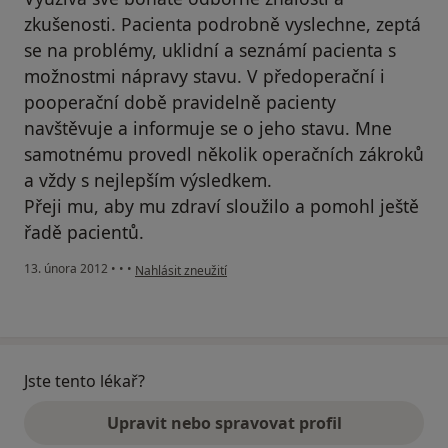
zkušenosti. Pacienta podrobně vyslechne, zeptá
se na problémy, uklidní a seznámí pacienta s
možnostmi nápravy stavu. V předoperační i
pooperační době pravidelně pacienty
navštěvuje a informuje se o jeho stavu. Mne
samotnému provedl několik operačních zákroků
a vždy s nejlepším výsledkem.
Přeji mu, aby mu zdraví sloužilo a pomohl ještě
řadě pacientů.
podle názoru uživatele Váš účet byl odstraněn
13. února 2012
•
•
•
Nahlásit zneužití
Jste tento lékař?
Upravit nebo spravovat profil