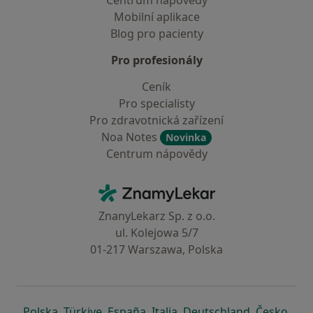
Centrum nápovědy
Mobilní aplikace
Blog pro pacienty
Pro profesionály
Ceník
Pro specialisty
Pro zdravotnická zařízení
Noa Notes
Novinka
Centrum nápovědy
Kontakt
ZnamyLekar - Hlavní stránka
ZnanyLekarz Sp. z o.o.
ul. Kolejowa 5/7
01-217 Warszawa, Polska
se otevře v nové záložce
se otevře v nové záložce
se otevře v nové záložce
se otevře v nové záložce
se otevře v 
se o
Polska
,
Türkiye
,
España
,
Italia
,
Deutschland
,
Česko
,