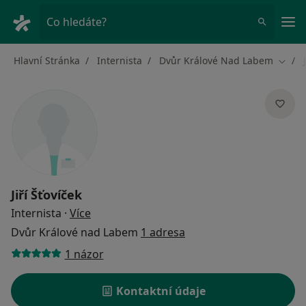
Hla
Co hledáte?
Hlavní Stránka
Internista
Dvůr Králové Nad Labem
Změna
Jiří Šťovíček
o specializacích
Internista
·
Více
Dvůr Králové nad Labem
1 adresa
1 názor
Kontaktní údaje