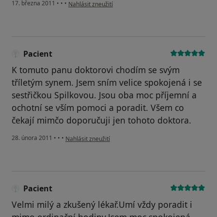
podle názoru uživatele Pacient
17. března 2011
•
•
•
Nahlásit zneužití
Pacient
K tomuto panu doktorovi chodím se svým
tříletým synem. Jsem sním velice spokojená i se
sestřičkou Spilkovou. Jsou oba moc příjemní a
ochotní se vším pomoci a poradit. Všem co
čekají mimčo doporučuji jen tohoto doktora.
podle názoru uživatele Pacient
28. února 2011
•
•
•
Nahlásit zneužití
Pacient
Velmi milý a zkušený lékař.Umí vždy poradit i