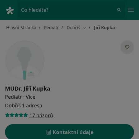
Hla
Co hledáte?
Hlavní Stránka
Pediatr
Dobříš
Jiří Kupka
Změna města
MUDr.
Jiří Kupka
o specializacích
Pediatr
·
Více
Dobříš
1 adresa
17 názorů
Kontaktní údaje