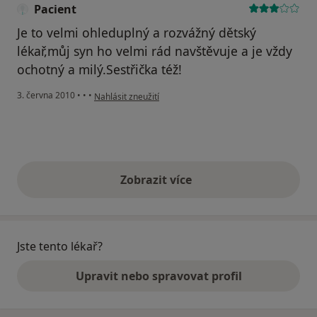
Pacient
Je to velmi ohleduplný a rozvážný dětský
lékař,můj syn ho velmi rád navštěvuje a je vždy
ochotný a milý.Sestřička též!
podle názoru uživatele Pacient
3. června 2010
•
•
•
Nahlásit zneužití
Zobrazit více
výše uvedené názory
Jste tento lékař?
Upravit nebo spravovat profil