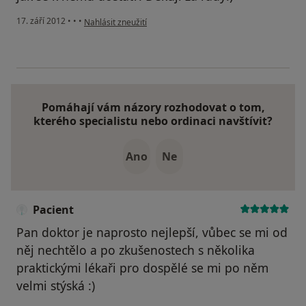
podle názoru uživatele Váš účet byl odstraněn
17. září 2012
•
•
•
Nahlásit zneužití
Pomáhají vám názory rozhodovat o tom,
kterého specialistu nebo ordinaci navštívit?
Ano
Ne
Pacient
Pan doktor je naprosto nejlepší, vůbec se mi od
něj nechtělo a po zkušenostech s několika
praktickými lékaři pro dospělé se mi po něm
velmi stýská :)