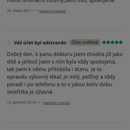
mimo ordinační hodiny.Jsem moc spokojená.
podle názoru uživatele Pacient
24. února 2011
•
•
•
Nahlásit zneužití
Váš účet byl odstraněn
Číslo ověřené
Dobrý den, k panu doktoru jsem chodila již jako
dítě a jelikož jsem s ním byla vždy spokojená,
tak jsem k němu přihlásila i dceru. Je to
opravdu výborný lékař, je milý, pečlivý a vždy
poradí i po telefonu a to v jakou koliv dobu.
Sestřička je úžasná.
podle názoru uživatele Váš účet byl odstraněn
12. prosince 2010
•
•
•
Nahlásit zneužití