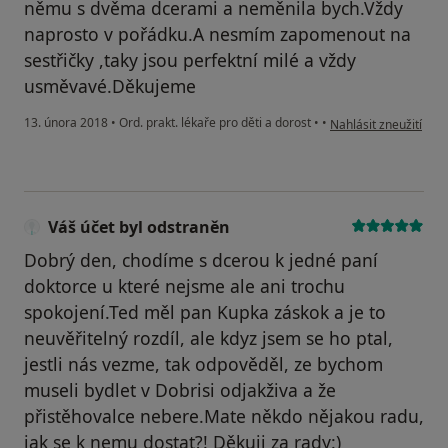
němu s dvěma dcerami a neměnila bych.Vždy
naprosto v pořádku.A nesmím zapomenout na
sestřičky ,taky jsou perfektní milé a vždy
usměvavé.Děkujeme
podle názoru uživatel
13. února 2018
•
Ord. prakt. lékaře pro děti a dorost
•
•
Nahlásit zneužití
Váš účet byl odstraněn
Dobrý den, chodíme s dcerou k jedné paní
doktorce u které nejsme ale ani trochu
spokojení.Ted měl pan Kupka záskok a je to
neuvěřitelný rozdíl, ale kdyz jsem se ho ptal,
jestli nás vezme, tak odpověděl, ze bychom
museli bydlet v Dobrisi odjakživa a že
přistěhovalce nebere.Mate někdo nějakou radu,
jak se k nemu dostat?! Děkuji za rady:)