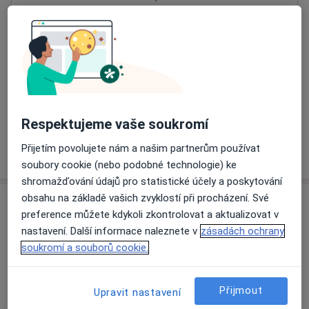
Přiblížit mapu
se otevře v nové záložce
Dostupnost
Na této adrese online kalendář není aktivní
Co mám v takové situaci udělat?
Respektujeme vaše soukromí
Přijetím povolujete nám a našim partnerům používat
Více
o adrese
soubory cookie (nebo podobné technologie) ke
shromažďování údajů pro statistické účely a poskytování
obsahu na základě vašich zvyklostí při procházení. Své
Názory
preference můžete kdykoli zkontrolovat a aktualizovat v
nastavení. Další informace naleznete v
zásadách ochrany
Přidejte svůj názor
soukromí a souborů cookie.
Přijmout
Upravit nastavení
17 názorů