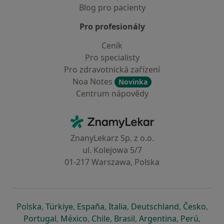
Blog pro pacienty
Pro profesionály
Ceník
Pro specialisty
Pro zdravotnická zařízení
Noa Notes
Novinka
Centrum nápovědy
Kontakt
ZnamyLekar - Hlavní stránka
ZnanyLekarz Sp. z o.o.
ul. Kolejowa 5/7
01-217 Warszawa, Polska
se otevře v nové záložce
se otevře v nové záložce
se otevře v nové záložce
se otevře v nové záložce
se otevře v 
se o
Polska
,
Türkiye
,
España
,
Italia
,
Deutschland
,
Česko
,
se otevře v nové záložce
se otevře v nové záložce
se otevře v nové záložce
se otevře v nové záložc
se otevře v 
se ote
Portugal
,
México
,
Chile
,
Brasil
,
Argentina
,
Perú
,