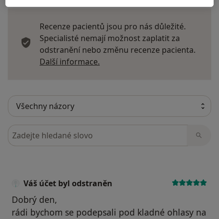
Recenze pacientů jsou pro nás důležité.
Specialisté nemají možnost zaplatit za
odstranění nebo změnu recenze pacienta.
Další informace o názorech
Další informace.
Hledejte v názorech
Váš účet byl odstraněn
Dobrý den,
rádi bychom se podepsali pod kladné ohlasy na