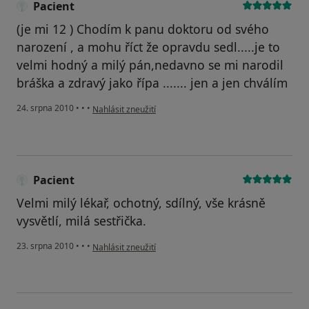
Pacient
(je mi 12 ) Chodím k panu doktoru od svého
narození , a mohu říct že opravdu sedl.....je to
velmi hodný a milý pán,nedavno se mi narodil
bráška a zdravý jako řípa ....... jen a jen chválím
podle názoru uživatele Pacient
24. srpna 2010
•
•
•
Nahlásit zneužití
Pacient
Velmi milý lékař, ochotný, sdílný, vše krásně
vysvětlí, milá sestřička.
podle názoru uživatele Pacient
23. srpna 2010
•
•
•
Nahlásit zneužití