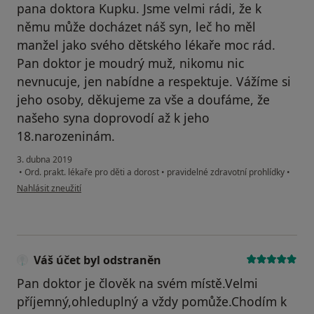
pana doktora Kupku. Jsme velmi rádi, že k
němu může docházet náš syn, leč ho měl
manžel jako svého dětského lékaře moc rád.
Pan doktor je moudrý muž, nikomu nic
nevnucuje, jen nabídne a respektuje. Vážíme si
jeho osoby, děkujeme za vše a doufáme, že
našeho syna doprovodí až k jeho
18.narozeninám.
3. dubna 2019
•
Ord. prakt. lékaře pro děti a dorost
•
pravidelné zdravotní prohlídky
•
podle názoru uživatele Váš účet byl odstraněn
Nahlásit zneužití
Váš účet byl odstraněn
Pan doktor je člověk na svém místě.Velmi
příjemný,ohleduplný a vždy pomůže.Chodím k