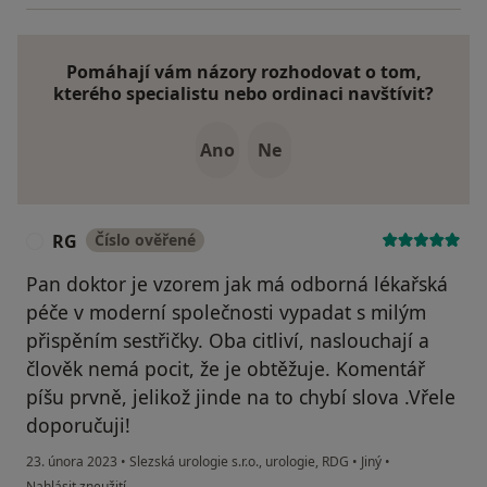
Pomáhají vám názory rozhodovat o tom,
kterého specialistu nebo ordinaci navštívit?
Ano
Ne
RG
Číslo ověřené
R
Pan doktor je vzorem jak má odborná lékařská
péče v moderní společnosti vypadat s milým
přispěním sestřičky. Oba citliví, naslouchají a
člověk nemá pocit, že je obtěžuje. Komentář
píšu prvně, jelikož jinde na to chybí slova .Vřele
doporučuji!
23. února 2023
•
Slezská urologie s.r.o., urologie, RDG
•
Jiný
•
podle názoru uživatele RG
Nahlásit zneužití