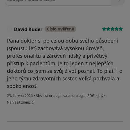
David Kuder
Číslo ověřené
D
Pana doktor si po celou dobu svého působení
(spoustu let) zachovává vysokou úroveň,
profesionalitu a zároveň lidský a přívětivý
přístup k pacientům. Je to jeden z nejlepších
doktorů co jsem za svůj život poznal. To platí i o
jeho týmu zdravotních sester. Velká pochvala a
spokojenost.
23. června 2026
•
Slezská urologie s.r.o., urologie, RDG
•
Jiný
•
podle názoru uživatele David Kuder
Nahlásit zneužití