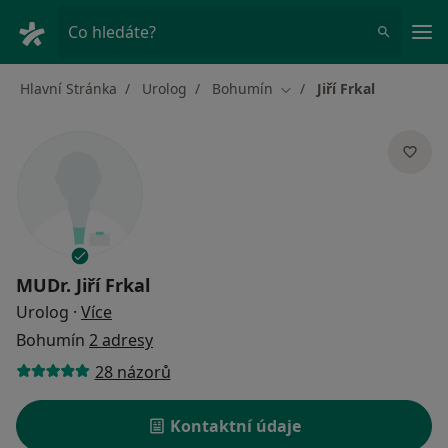
Hla
Co hledáte?
Hlavní Stránka
Urolog
Bohumín
Jiří Frkal
Změna města
MUDr.
Jiří Frkal
o specializacích
Urolog
·
Více
Bohumín
2 adresy
28 názorů
Kontaktní údaje