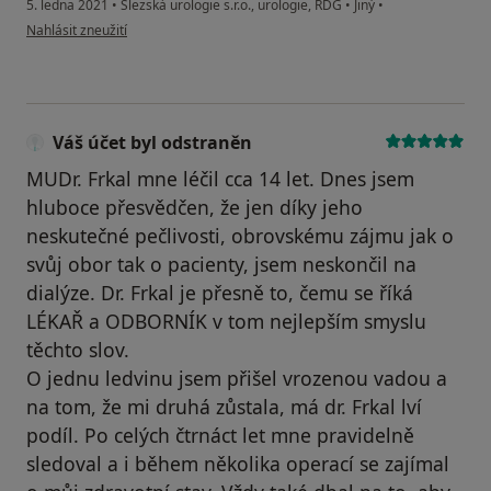
5. ledna 2021
•
Slezská urologie s.r.o., urologie, RDG
•
Jiný
•
podle názoru uživatele Wrobel Rostislav
Nahlásit zneužití
Váš účet byl odstraněn
MUDr. Frkal mne léčil cca 14 let. Dnes jsem
hluboce přesvědčen, že jen díky jeho
neskutečné pečlivosti, obrovskému zájmu jak o
svůj obor tak o pacienty, jsem neskončil na
dialýze. Dr. Frkal je přesně to, čemu se říká
LÉKAŘ a ODBORNÍK v tom nejlepším smyslu
těchto slov.
O jednu ledvinu jsem přišel vrozenou vadou a
na tom, že mi druhá zůstala, má dr. Frkal lví
podíl. Po celých čtrnáct let mne pravidelně
sledoval a i během několika operací se zajímal