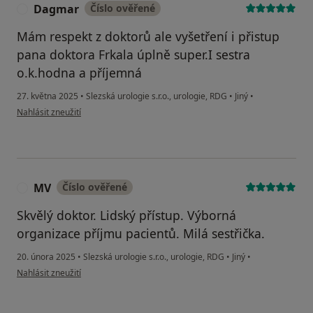
Dagmar
Číslo ověřené
D
Mám respekt z doktorů ale vyšetření i přistup
pana doktora Frkala úplně super.I sestra
o.k.hodna a příjemná
27. května 2025
•
Slezská urologie s.r.o., urologie, RDG
•
Jiný
•
podle názoru uživatele Dagmar
Nahlásit zneužití
MV
Číslo ověřené
M
Skvělý doktor. Lidský přístup. Výborná
organizace příjmu pacientů. Milá sestřička.
20. února 2025
•
Slezská urologie s.r.o., urologie, RDG
•
Jiný
•
podle názoru uživatele MV
Nahlásit zneužití