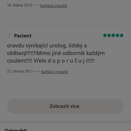
podle názoru uživatele Váš účet byl odstraněn
18. dubna 2012
•
•
•
Nahlásit zneužití
Pacient
oravdu vynikající urolog, lidský a
obětavý!!!!!!!Mimo jiné odborník každým
coulem!!!!! Vřele d o p o r u č u j i!!!!!
podle názoru uživatele Pacient
27. června 2011
•
•
•
Nahlásit zneužití
Zobrazit více
výše uvedené názory
Odpovědi