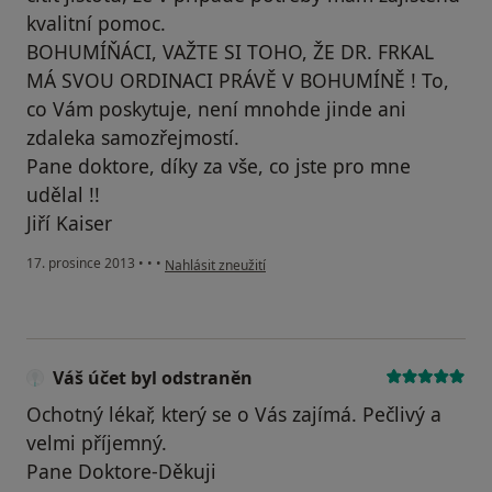
kvalitní pomoc.
BOHUMÍŇÁCI, VAŽTE SI TOHO, ŽE DR. FRKAL
MÁ SVOU ORDINACI PRÁVĚ V BOHUMÍNĚ ! To,
co Vám poskytuje, není mnohde jinde ani
zdaleka samozřejmostí.
Pane doktore, díky za vše, co jste pro mne
udělal !!
Jiří Kaiser
podle názoru uživatele Váš účet byl odstraněn
17. prosince 2013
•
•
•
Nahlásit zneužití
Váš účet byl odstraněn
Ochotný lékař, který se o Vás zajímá. Pečlivý a
velmi příjemný.
Pane Doktore-Děkuji