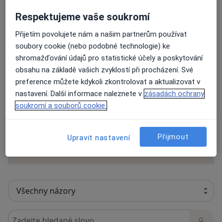
Názory
Respektujeme vaše soukromí
Přidejte svůj názor
Přijetím povolujete nám a našim partnerům používat
soubory cookie (nebo podobné technologie) ke
shromažďování údajů pro statistické účely a poskytování
obsahu na základě vašich zvyklostí při procházení. Své
28 názorů
preference můžete kdykoli zkontrolovat a aktualizovat v
nastavení. Další informace naleznete v
zásadách ochrany
soukromí a souborů cookie.
Recenze pacientů jsou pro nás důležité.
Specialisté nemají možnost zaplatit za
odstranění nebo změnu recenze pacienta.
Přijmout
Upravit nastavení
Další informace o názorech
Další informace.
Hledejte v názorech