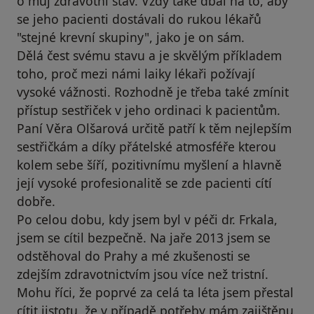
o můj zdravotní stav. Vždy také dbal na to, aby
se jeho pacienti dostávali do rukou lékařů
"stejné krevní skupiny", jako je on sám.
Dělá čest svému stavu a je skvělým příkladem
toho, proč mezi námi laiky lékaři požívají
vysoké vážnosti. Rozhodně je třeba také zmínit
přístup sestřiček v jeho ordinaci k pacientům.
Paní Věra Olšarová určitě patří k těm nejlepším
sestřičkám a díky přátelské atmosféře kterou
kolem sebe šíří, pozitivnímu myšlení a hlavně
její vysoké profesionalitě se zde pacienti cítí
dobře.
Po celou dobu, kdy jsem byl v péči dr. Frkala,
jsem se cítil bezpečně. Na jaře 2013 jsem se
odstěhoval do Prahy a mé zkušenosti se
zdejším zdravotnictvím jsou více než tristní.
Mohu říci, že poprvé za celá ta léta jsem přestal
cítit jistotu, že v případě potřeby mám zajištěnu