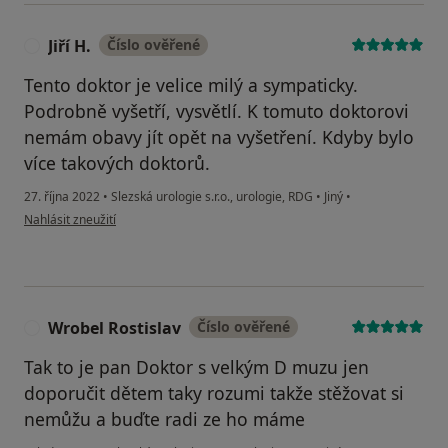
Jiří H.
Číslo ověřené
J
Tento doktor je velice milý a sympaticky.
Podrobně vyšetří, vysvětlí. K tomuto doktorovi
nemám obavy jít opět na vyšetření. Kdyby bylo
více takových doktorů.
27. října 2022
•
Slezská urologie s.r.o., urologie, RDG
•
Jiný
•
podle názoru uživatele Jiří H.
Nahlásit zneužití
Wrobel Rostislav
Číslo ověřené
W
Tak to je pan Doktor s velkým D muzu jen
doporučit dětem taky rozumi takže stěžovat si
nemůžu a buďte radi ze ho máme