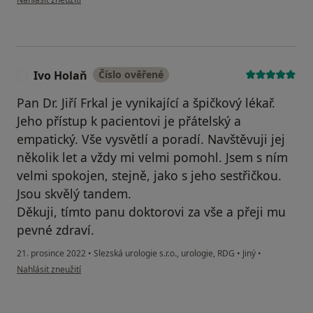
Ivo Holaň
Číslo ověřené
I
Pan Dr. Jiří Frkal je vynikající a špičkový lékař.
Jeho přístup k pacientovi je přátelský a
empatický. Vše vysvětlí a poradí. Navštěvuji jej
několik let a vždy mi velmi pomohl. Jsem s ním
velmi spokojen, stejně, jako s jeho sestřičkou.
Jsou skvělý tandem.
Děkuji, tímto panu doktorovi za vše a přeji mu
pevné zdraví.
21. prosince 2022
•
Slezská urologie s.r.o., urologie, RDG
•
Jiný
•
podle názoru uživatele Ivo Holaň
Nahlásit zneužití