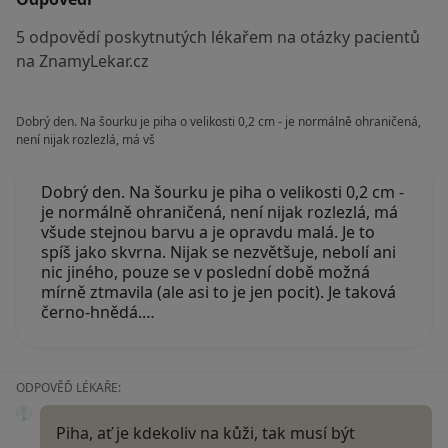
5 odpovědí poskytnutých lékařem na otázky pacientů
na ZnamyLekar.cz
Dobrý den. Na šourku je piha o velikosti 0,2 cm - je normálně ohraničená,
není nijak rozlezlá, má vš
Dobrý den. Na šourku je piha o velikosti 0,2 cm -
je normálně ohraničená, není nijak rozlezlá, má
všude stejnou barvu a je opravdu malá. Je to
spíš jako skvrna. Nijak se nezvětšuje, nebolí ani
nic jiného, pouze se v poslední době možná
mírně ztmavila (ale asi to je jen pocit). Je taková
černo-hnědá.…
ODPOVĚĎ LÉKAŘE:
Piha, ať je kdekoliv na kůži, tak musí být