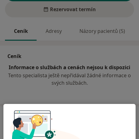
Rezervovat termín
Ceník
Adresy
Názory pacientů (5)
Ceník
Informace o službách a cenách nejsou k dispozici
Tento specialista ještě nepřidával žádné informace o
svých službách.
Adresa
Praktický lékař pro dospělé
Gellhornova 9,
Blansko
67801