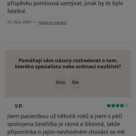
příspěvku pomlouvá usmývat, jinak by to bylo
falešné.
podle názoru uživatele Jana Králová
25. října 2009
•
•
•
Nahlásit zneužití
Pomáhají vám názory rozhodovat o tom,
kterého specialistu nebo ordinaci navštívit?
Ano
Ne
V.P.
V
Jsem pacientkou už několik roků a jsem s péčí
spokojena.Sestřička je rázná a šikovná, takže
připomínka o jejím nevhodném chování se mě