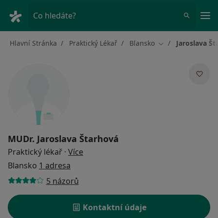
Hla
Co hledáte?
Hlavní Stránka
Praktický Lékař
Blansko
Jaroslava Št
Změna města
MUDr.
Jaroslava Štarhová
o specializacích
Praktický lékař
·
Více
Blansko
1 adresa
5 názorů
Kontaktní údaje