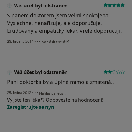
Váš účet byl odstraněn
S panem doktorem jsem velmi spokojena.
Vyslechne, nenařizuje, ale doporučuje.
Erudovaný a empatický lékař. Vřele doporučuji.
podle názoru uživatele Váš účet byl odstraněn
28. března 2014
•
•
•
Nahlásit zneužití
Váš účet byl odstraněn
Paní doktorka byla úplně mimo a zmatená..
podle názoru uživatele Váš účet byl odstraněn
25. ledna 2012
•
•
•
Nahlásit zneužití
Vy jste ten lékař? Odpovězte na hodnocení!
Zaregistrujte se nyní