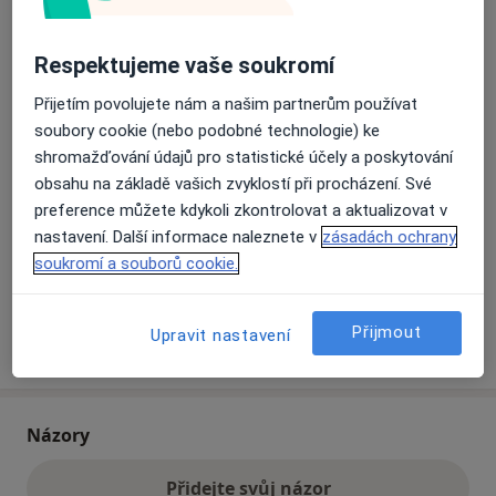
Přiblížit mapu
Respektujeme vaše soukromí
se otevře v nové záložce
Přijetím povolujete nám a našim partnerům používat
Dostupnost
Na této adrese online kalendář není aktivní
soubory cookie (nebo podobné technologie) ke
shromažďování údajů pro statistické účely a poskytování
Co mám v takové situaci udělat?
obsahu na základě vašich zvyklostí při procházení. Své
preference můžete kdykoli zkontrolovat a aktualizovat v
Způsoby platby (soukromé návštěvy)
nastavení. Další informace naleznete v
zásadách ochrany
Na teto adrese lékař přijímá pacienty na pojišťovnu
soukromí a souborů cookie.
Detaily
Přijmout
Upravit nastavení
Více
o adrese
Názory
Přidejte svůj názor