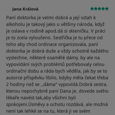
Jana Králová
J
Paní doktorka je velmi dobrá a její vztah k
alkoholu je takový jako u většiny národa, když
je oslava v rodině apod.dá si skleničku. V práci
je to zcela vyloučeno. Sestřička je tu přece od
toho aby chod ordinace organizovala, paní
doktorka je dobrá duše a vždy ochotně každého
vyslechne, některé osamělé dámy, by ale na
vypovídání svých problémů potřebovaly celou
ordinační dobu a ráda bych věděla, jak by se to
autorce příspěvku líbilo, kdyby měla čekat třeba
2 hodiny než se ,,dáma" vypovídá.Dobrá sestra,
kterou nepochybně paní Dana je, dovede svého
lékaře navést tak,aby všichni byli
spokojeni.Úsměvy a ochotu rozdává, ale možná
není tak lehké se na tu, která ji ve svém