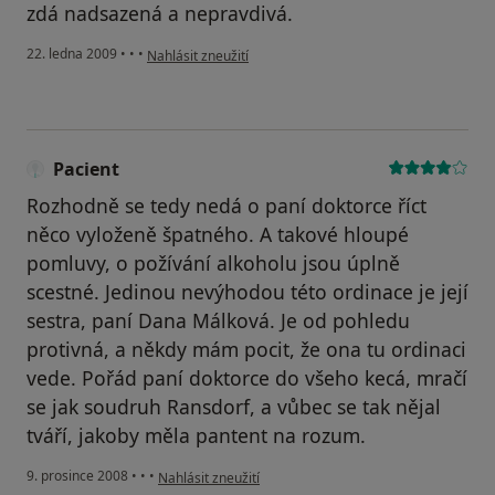
zdá nadsazená a nepravdivá.
podle názoru uživatele V.P.
22. ledna 2009
•
•
•
Nahlásit zneužití
Pacient
Rozhodně se tedy nedá o paní doktorce říct
něco vyloženě špatného. A takové hloupé
pomluvy, o požívání alkoholu jsou úplně
scestné. Jedinou nevýhodou této ordinace je její
sestra, paní Dana Málková. Je od pohledu
protivná, a někdy mám pocit, že ona tu ordinaci
vede. Pořád paní doktorce do všeho kecá, mračí
se jak soudruh Ransdorf, a vůbec se tak nějal
tváří, jakoby měla pantent na rozum.
podle názoru uživatele Pacient
9. prosince 2008
•
•
•
Nahlásit zneužití