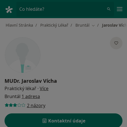
Hla
Co hledáte?
Hlavní Stránka
Praktický Lékař
Bruntál
Jaroslav Víc
Změna města
MUDr.
Jaroslav Vícha
o specializacích
Praktický lékař
·
Více
Bruntál
1 adresa
2 názory
Kontaktní údaje