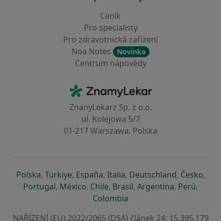
Ceník
Pro specialisty
Pro zdravotnická zařízení
Noa Notes
Novinka
Centrum nápovědy
Kontakt
ZnamyLekar - Hlavní stránka
ZnanyLekarz Sp. z o.o.
ul. Kolejowa 5/7
01-217 Warszawa, Polska
se otevře v nové záložce
se otevře v nové záložce
se otevře v nové záložce
se otevře v nové záložce
se otevře v 
se o
Polska
,
Türkiye
,
España
,
Italia
,
Deutschland
,
Česko
,
se otevře v nové záložce
se otevře v nové záložce
se otevře v nové záložce
se otevře v nové záložc
se otevře v 
se ote
Portugal
,
México
,
Chile
,
Brasil
,
Argentina
,
Perú
,
se otevře v nové záložce
Colombia
NAŘÍZENÍ (EU) 2022/2065 (DSA) článek 24: 15.395.179