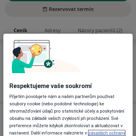
Rezervovat termín
Ceník
Adresy
Názory pacientů (2)
Ceník
Informace o službách a cenách nejsou k dispozici
Tento specialista ještě nepřidával žádné informace o
svých službách.
Respektujeme vaše soukromí
Přijetím povolujete nám a našim partnerům používat
soubory cookie (nebo podobné technologie) ke
shromažďování údajů pro statistické účely a poskytování
Adresa
obsahu na základě vašich zvyklostí při procházení. Své
preference můžete kdykoli zkontrolovat a aktualizovat v
Praktický lékař pro dospělé
nastavení. Další informace naleznete v
zásadách ochrany
Dr. E. Beneše 67,
Bruntál
79201