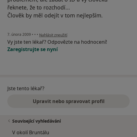
řeknete, že to rozchodí...
Člověk by měl odejít v tom nejlepším.
podle názoru uživatele Pacientka
7. února 2009
•
•
•
Nahlásit zneužití
Vy jste ten lékař? Odpovězte na hodnocení!
Zaregistrujte se nyní
Jste tento lékař?
Upravit nebo spravovat profil
Související vyhledávání
V okolí Bruntálu