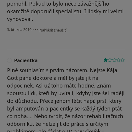
pomohl. Pokud to bylo něco závažnějšího
okamžitě doporučil specialistu. I lidsky mi velmi
vyhovoval.
podle názoru uživatele Váš účet byl odstraněn
3. března 2010
•
•
•
Nahlásit zneužití
Pacientka
P
Plně souhlasím s prvím názorem. Nejste Kája
Gott pane doktore a měl by jste jít na
odpočinek. Asi už toho máte hodně. Znám
spoustu lidí, kteří by uvítali, kdyby jste šel raději
do důchodu. Přece jenom léčit např. prst, který
byl amputován a pacientky se každý týden ptát
co noha.... Nebo tvrdit, že názor rehabilitačních
odborníku, že nelze jít do práce s určitým
problémem, ale žádat o ID a vy člověku