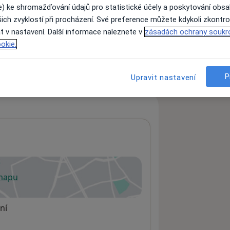
e) ke shromažďování údajů pro statistické účely a poskytování obs
ich zvyklostí při procházení. Své preference můžete kdykoli zkontro
t v nastavení. Další informace naleznete v
zásadách ochrany soukr
ách nejsou k dispozici
okie.
ádné informace o svých službách.
P
Upravit nastavení
 mapu
 otevře v nové záložce
ní