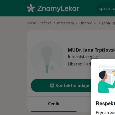
specializ
Hlavní Stránka
Internista
Liberec
Jana T
Změna měst
MUDr.
Jana Trpišovs
o special
Internista
·
Více
Liberec
1 adresa
Kontaktní údaje
Respekt
Ceník
Adresy
Přijetím p