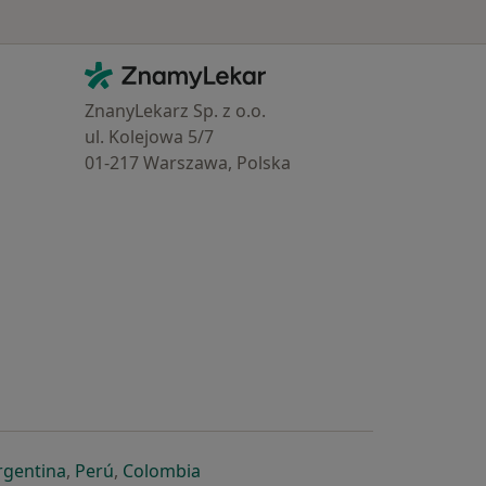
Kontakt
ZnamyLekar - Hlavní stránka
ZnanyLekarz Sp. z o.o.
ul. Kolejowa 5/7
01-217 Warszawa, Polska
e
é záložce
 v nové záložce
otevře v nové záložce
se otevře v nové záložce
se otevře v nové záložce
se otevře v nové záložce
rgentina
,
Perú
,
Colombia