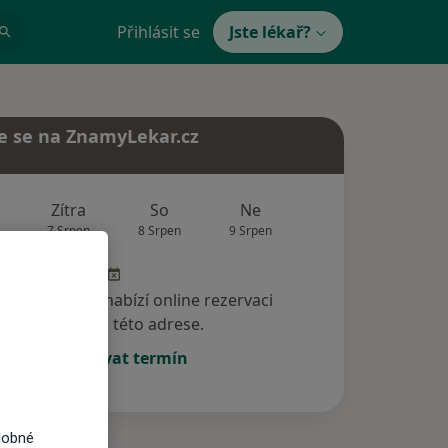
Přihlásit se
Jste lékař?
e se na ZnamyLekar.cz
Zítra
So
Ne
Po
Út
7 Srpen
8 Srpen
9 Srpen
10 Srpen
11 Srp
specialista nenabízí online rezervaci
termínu na této adrese.
Rezervovat termín
dobné