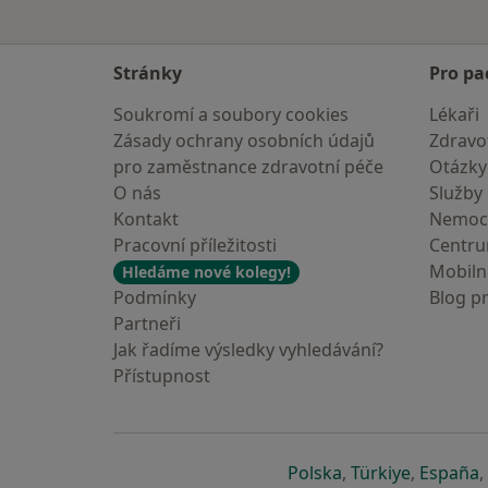
Stránky
Pro pa
Soukromí a soubory cookies
Lékaři
Zásady ochrany osobních údajů
Zdravot
pro zaměstnance zdravotní péče
Otázky
O nás
Služby
Kontakt
Nemoc
Pracovní příležitosti
Centr
Mobilní
Hledáme nové kolegy!
Podmínky
Blog p
Partneři
Jak řadíme výsledky vyhledávání?
Přístupnost
se otevře v nové 
se otevře
s
Polska
,
Türkiye
,
España
,