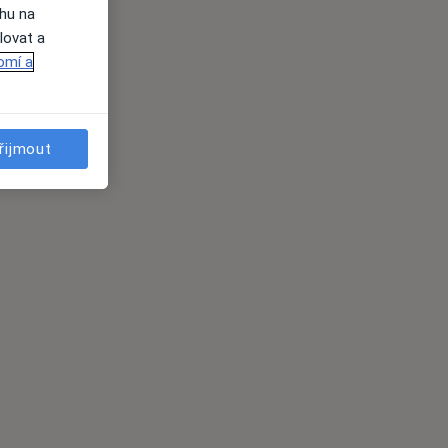
ahu na
lovat a
omí a
řijmout