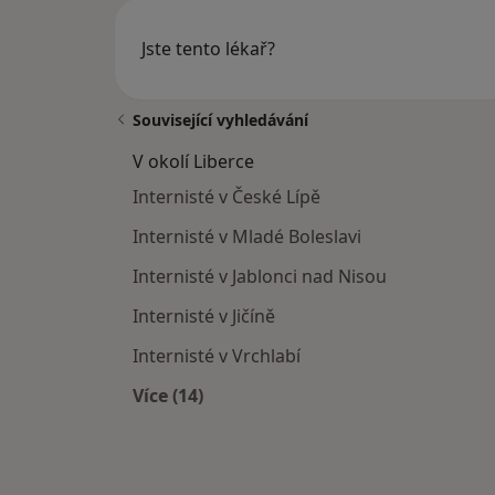
Jste tento lékař?
Související vyhledávání
V okolí Liberce
Internisté v České Lípě
Internisté v Mladé Boleslavi
Internisté v Jablonci nad Nisou
Internisté v Jičíně
Internisté v Vrchlabí
Více (14)
Více v kategorii: V okolí Liberce