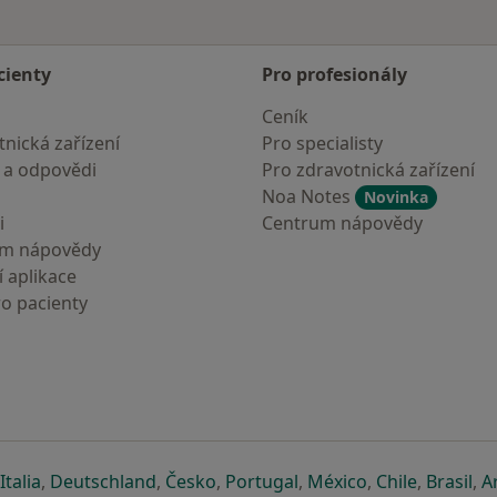
cienty
Pro profesionály
Ceník
nická zařízení
Pro specialisty
 a odpovědi
Pro zdravotnická zařízení
Noa Notes
Novinka
i
Centrum nápovědy
um nápovědy
 aplikace
ro pacienty
záložce
 v nové záložce
e otevře v nové záložce
se otevře v nové záložce
se otevře v nové záložce
se otevře v nové záložce
se otevře v nové záložc
se otevře v nov
se otevře
se 
Italia
,
Deutschland
,
Česko
,
Portugal
,
México
,
Chile
,
Brasil
,
A