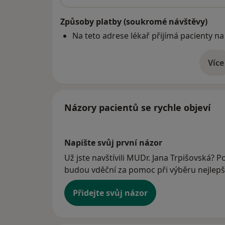
Způsoby platby (soukromé návštěvy)
Na teto adrese lékař přijímá pacienty na
Více
o 
Názory pacientů se rychle objeví
Napište svůj první názor
Už jste navštívili MUDr. Jana Trpišovská? Po
budou vděční za pomoc při výběru nejlepší
Přidejte svůj názor