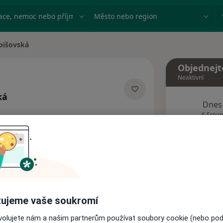
ace, nemoc nebo příjmení
Město nebo region
rpišovská
a
Objednejt
Neaktivní
ká
Dnes
izacích
6 Srpen
Tento 
Rezervovat termín
ujeme vaše soukromí
Názory pacientů
ovolujete nám a našim partnerům používat soubory cookie (nebo po