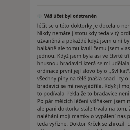
Váš účet byl odstraněn
léčit se u této doktorky je docela o ner
Nikdy nemáte jistotu kdy teda v tý ordi
užvaněná a pokaždé když jsem u ní byla
balkáně ale tomu kvuli čemu jsem vlast
jednou. Když jsem byla asi ve čtvrté tř
hnusnou bradavici která se mi udělala 
ordinace první její slovo bylo ,,Svlíka
všechny pihy na tělě (našla snad i ty o
bradavici se mi nevyjádřila. Když jí 
to podívala, řekla že to bradavice neni
Po pár měících léčení višňákem jsem m
ale pani doktorka stále trvala na tom, 
naléhání mojí mamky o vypálení nas pos
teda vyřízne. Doktor Krček se zhrozil, 