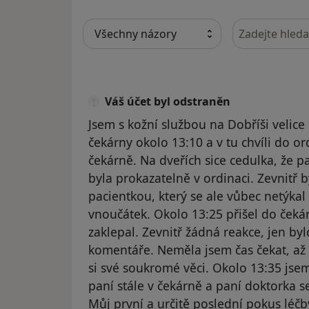
Hledejte v ná
Váš účet byl odstraněn
Jsem s kožní službou na Dobříši velic
čekárny okolo 13:10 a v tu chvíli do o
čekárně. Na dveřích sice cedulka, že pa
byla prokazatelně v ordinaci. Zevnitř 
pacientkou, který se ale vůbec netýk
vnoučátek. Okolo 13:25 přišel do čekár
zaklepal. Zevnitř žádná reakce, jen byl
komentáře. Neměla jsem čas čekat, až 
si své soukromé věci. Okolo 13:35 jse
paní stále v čekárně a paní doktorka se
Můj první a určitě poslední pokus léč