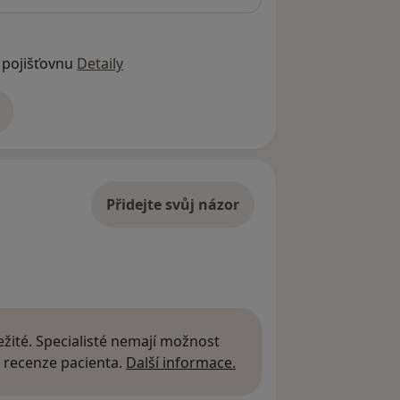
 pojišťovnu
Detaily
adrese
Přidejte svůj názor
žité. Specialisté nemají možnost
Další informace o názor
 recenze pacienta.
Další informace.