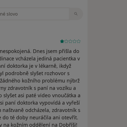
zorech
e nespokojená. Dnes jsem přišla do
rdinace vcházela jediná pacientka v
ní doktorka je v lékarně, ikdyž
byl podrobně slyšet rozhovor s
al žádného kožního problému nýbrž
ny zdravotník s paní na vozíku a
o slyšet asi paté video vnoučátka a
si paní doktorka vypovídá a vyřeší
m naštvaně odcházela, zdravotník s
 do té doby neuráčila ani otevřít.
by na kožním oddělení na Dobříši!