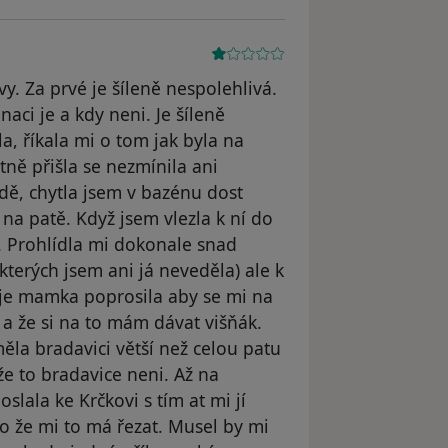
vy. Za prvé je šíleně nespolehlivá.
naci je a kdy neni. Je šíleně
, říkala mi o tom jak byla na
ně přišla se nezmínila ani
ídě, chytla jsem v bazénu dost
na patě. Když jsem vlezla k ní do
t". Prohlídla mi dokonale snad
 kterých jsem ani já neveděla) ale k
moje mamka poprosila aby se mi na
 a že si na to mám dávat višňák.
ěla bradavici větší než celou patu
že to bradavice neni. Až na
lala ke Krčkovi s tím at mi jí
co že mi to má řezat. Musel by mi