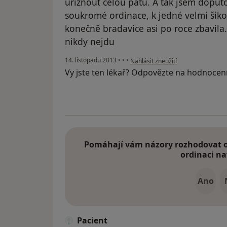
uříznout celou patu. A tak jsem doput
soukromé ordinace, k jedné velmi šiko
konečně bradavice asi po roce zbavila.
nikdy nejdu
podle názoru uživatele Váš účet b
14. listopadu 2013
•
•
•
Nahlásit zneužití
Vy jste ten lékař? Odpovězte na hodnocen
Pomáhají vám názory rozhodovat o 
ordinaci na
Ano
Pacient