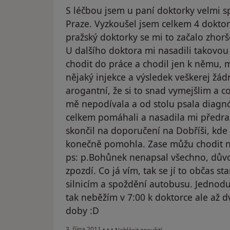
S léčbou jsem u paní doktorky velmi s
Praze. Vyzkoušel jsem celkem 4 doktor
pražský doktorky se mi to začalo zhorš
U dalšího doktora mi nasadili takovo
chodit do práce a chodil jen k němu, 
nějaký injekce a výsledek veškerej žádn
arogantní, že si to snad vymejšlim a co
mě nepodívala a od stolu psala diagnó
celkem pomáhali a nasadila mi předraž
skončil na doporučení na Dobříši, kd
konečně pomohla. Zase můžu chodit no
ps: p.Bohůnek nenapsal všechno, důvo
zpozdí. Co já vím, tak se jí to občas 
silnicím a spoždění autobusu. Jednodu
tak neběžím v 7:00 k doktorce ale až
doby :D
podle názoru uživatele Pacient
3. října 2011
•
•
•