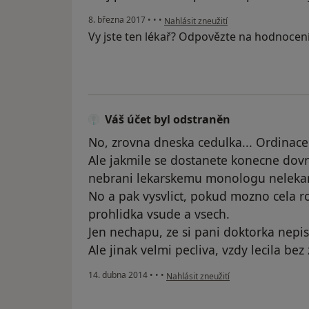
podle názoru uživatele Váš účet byl o
8. března 2017
•
•
•
Nahlásit zneužití
Vy jste ten lékař? Odpovězte na hodnocen
Váš účet byl odstraněn
No, zrovna dneska cedulka... Ordinace
Ale jakmile se dostanete konecne dovni
nebrani lekarskemu monologu neleka
No a pak vysvlict, pokud mozno cela r
prohlidka vsude a vsech.
Jen nechapu, ze si pani doktorka nepi
Ale jinak velmi pecliva, vzdy lecila bez
podle názoru uživatele Váš účet byl 
14. dubna 2014
•
•
•
Nahlásit zneužití