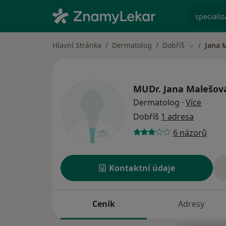
specializ
Hlavní Stránka
Dermatolog
Dobříš
Jana 
Změna měs
MUDr.
Jana Malešov
o spec
Dermatolog
·
Více
Dobříš
1 adresa
6 názorů
Kontaktní údaje
Ceník
Adresy