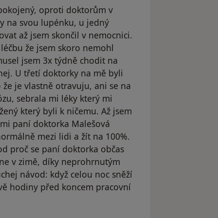
pokojený, oproti doktorům v
y na svou lupénku, u jedný
ovat až jsem skončil v nemocnici.
u léčbu že jsem skoro nemohl
musel jsem 3x týdně chodit na
ej. U třetí doktorky na mě byli
 že je vlastně otravuju, ani se na
zu, sebrala mi léky který mi
ený který byli k ničemu. Až jsem
e mi paní doktorka Malešová
rmálně mezi lidi a žít na 100%.
d proč se paní doktorka občas
stane v zimě, díky neprohrnutým
chej návod: když celou noc sněží
 dvě hodiny před koncem pracovní