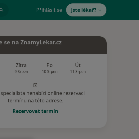
Přihlásit se
Jste lékař?
e se na ZnamyLekar.cz
Zítra
Po
Út
St
Čt
9 Srpen
10 Srpen
11 Srpen
12 Srpen
13 Srp
specialista nenabízí online rezervaci
termínu na této adrese.
Rezervovat termín