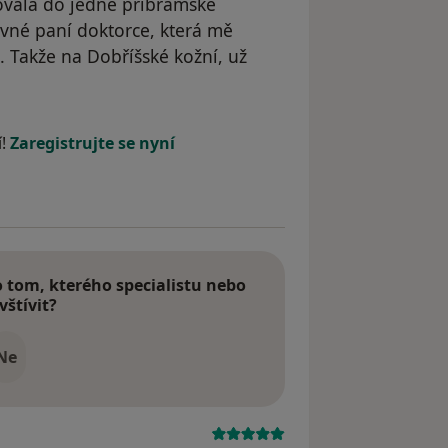
ovala do jedné příbramské
vné paní doktorce, která mě
. Takže na Dobříšské kožní, už
yl odstraněn
í!
Zaregistrujte se nyní
tom, kterého specialistu nebo
vštívit?
Ne