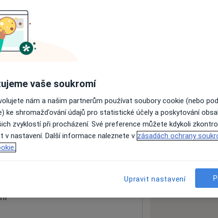
ách nejsou k dispozici
ádné informace o svých službách.
ujeme vaše soukromí
ovolujete nám a našim partnerům používat soubory cookie (nebo po
e) ke shromažďování údajů pro statistické účely a poskytování obs
ich zvyklostí při procházení. Své preference můžete kdykoli zkontro
t v nastavení. Další informace naleznete v
zásadách ochrany soukr
okie.
 mapu
 otevře v nové záložce
P
Upravit nastavení
ní