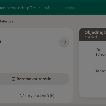
ace, nemoc nebo příjmení
Město nebo region
Malešová
ta
Objednejt
Neaktivní
á
ializacích
Dnes
8 Srpen
Tento 
Rezervovat termín
Názory pacientů (6)