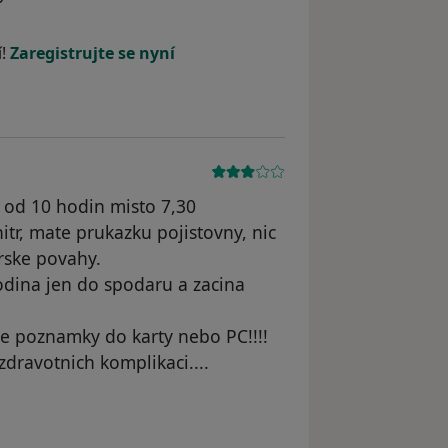
dstraněn
í!
Zaregistrujte se nyní
 od 10 hodin misto 7,30
tr, mate prukazku pojistovny, nic
rske povahy.
odina jen do spodaru a zacina
se poznamky do karty nebo PC!!!!
 zdravotnich komplikaci....
odstraněn