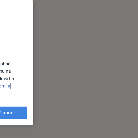
dobné
ahu na
lovat a
omí a
řijmout