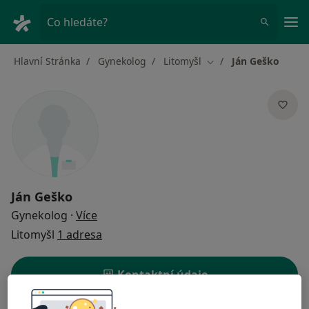
Hla
Co hledáte?
Hlavní Stránka
Gynekolog
Litomyšl
Ján Geško
Změna města
Ján Geško
o specializacích
Gynekolog
·
Více
Litomyšl
1 adresa
Kontaktní údaje