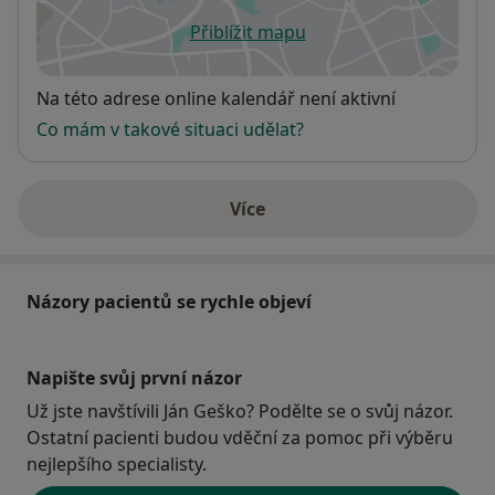
Přiblížit mapu
se otevře v nové záložce
Dostupnost
Na této adrese online kalendář není aktivní
Co mám v takové situaci udělat?
Více
o adrese
Názory pacientů se rychle objeví
Napište svůj první názor
Už jste navštívili Ján Geško? Podělte se o svůj názor.
Ostatní pacienti budou vděční za pomoc při výběru
nejlepšího specialisty.