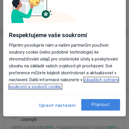
Rezervovat termín
Ceník
Adresy
Názory pacientů
Respektujeme vaše soukromí
Ceník
Přijetím povolujete nám a našim partnerům používat
soubory cookie (nebo podobné technologie) ke
Informace o službách a cenách nejsou k dispozici
shromažďování údajů pro statistické účely a poskytování
Tento specialista ještě nepřidával žádné informace o
obsahu na základě vašich zvyklostí při procházení. Své
svých službách.
preference můžete kdykoli zkontrolovat a aktualizovat v
nastavení. Další informace naleznete v
zásadách ochrany
soukromí a souborů cookie.
Adresa
Přijmout
Upravit nastavení
Ordinace
Litomyšl