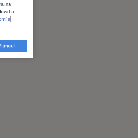
ahu na
lovat a
omí a
řijmout