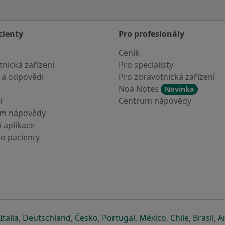
cienty
Pro profesionály
Ceník
nická zařízení
Pro specialisty
 a odpovědi
Pro zdravotnická zařízení
Noa Notes
Novinka
i
Centrum nápovědy
um nápovědy
 aplikace
ro pacienty
záložce
 v nové záložce
e otevře v nové záložce
se otevře v nové záložce
se otevře v nové záložce
se otevře v nové záložce
se otevře v nové záložc
se otevře v nov
se otevře
se 
Italia
,
Deutschland
,
Česko
,
Portugal
,
México
,
Chile
,
Brasil
,
A