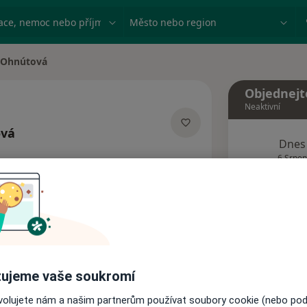
ace, nemoc nebo příjmení
Město nebo region
 Ohnútová
ta
Objednejt
Neaktivní
ová
Dnes
izacích
6 Srpen
Tento 
Rezervovat termín
ujeme vaše soukromí
Názory pacientů
ovolujete nám a našim partnerům používat soubory cookie (nebo po