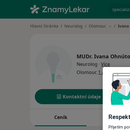
specializ
Hlavní Stránka
Neurolog
Olomouc
Ivana
Změna měs
MUDr.
Ivana Ohnút
o special
Neurolog
·
Více
Olomouc
1 adresa
Kontaktní údaje
Respekt
Ceník
Adresy
Přijetím p