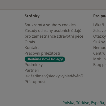
Stránky
Pro pa
Soukromí a soubory cookies
Lékaři
Zásady ochrany osobních údajů
Zdravot
pro zaměstnance zdravotní péče
Otázky
O nás
Služby
Kontakt
Nemoc
Pracovní příležitosti
Centr
Mobilní
Hledáme nové kolegy!
Podmínky
Blog p
Partneři
Jak řadíme výsledky vyhledávání?
Přístupnost
se otevře v nové 
se otevře
s
Polska
,
Türkiye
,
España
,