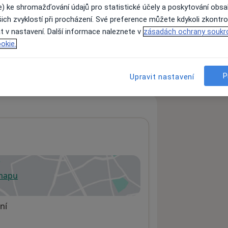
e) ke shromažďování údajů pro statistické účely a poskytování obs
ich zvyklostí při procházení. Své preference můžete kdykoli zkontro
t v nastavení. Další informace naleznete v
zásadách ochrany soukr
ách nejsou k dispozici
okie.
ádné informace o svých službách.
P
Upravit nastavení
 mapu
 otevře v nové záložce
ní