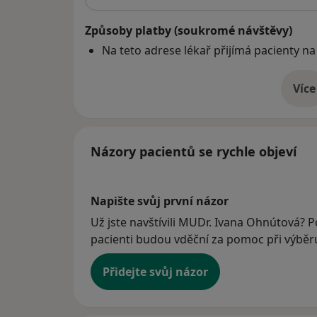
Způsoby platby (soukromé návštěvy)
Na teto adrese lékař přijímá pacienty na
Více
o 
Názory pacientů se rychle objeví
Napište svůj první názor
Už jste navštívili MUDr. Ivana Ohnútová? Po
pacienti budou vděční za pomoc při výběru 
Přidejte svůj názor