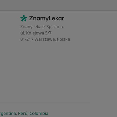
Kontakt
ZnamyLekar - Hlavní stránka
ZnanyLekarz Sp. z o.o.
ul. Kolejowa 5/7
01-217 Warszawa, Polska
e
é záložce
 v nové záložce
otevře v nové záložce
se otevře v nové záložce
se otevře v nové záložce
se otevře v nové záložce
rgentina
,
Perú
,
Colombia