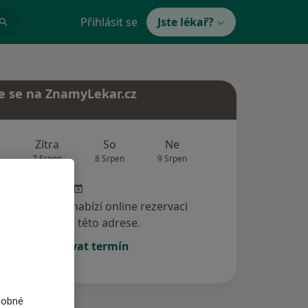
Přihlásit se
Jste lékař?
e se na ZnamyLekar.cz
Zítra
So
Ne
Po
Út
7 Srpen
8 Srpen
9 Srpen
10 Srpen
11 Srp
specialista nenabízí online rezervaci
termínu na této adrese.
Rezervovat termín
dobné