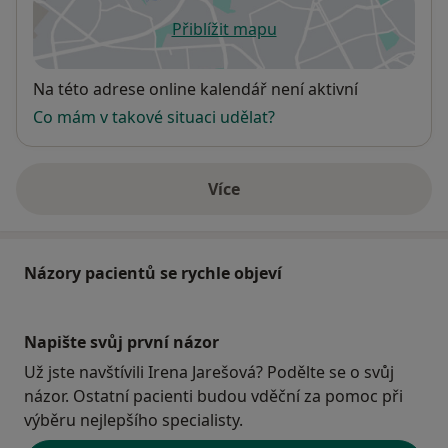
Přiblížit mapu
se otevře v nové záložce
Dostupnost
Na této adrese online kalendář není aktivní
Co mám v takové situaci udělat?
Více
o adrese
Názory pacientů se rychle objeví
Napište svůj první názor
Už jste navštívili Irena Jarešová? Podělte se o svůj
názor. Ostatní pacienti budou vděční za pomoc při
výběru nejlepšího specialisty.