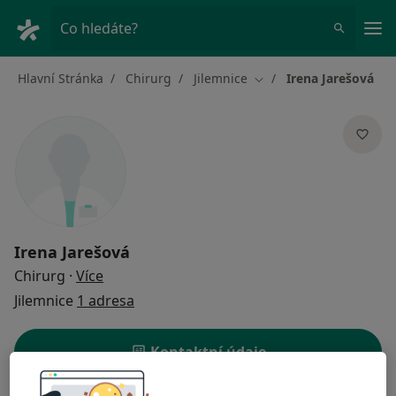
Hla
Co hledáte?
Hlavní Stránka
Chirurg
Jilemnice
Irena Jarešová
Změna města
Irena Jarešová
o specializacích
Chirurg
·
Více
Jilemnice
1 adresa
Kontaktní údaje