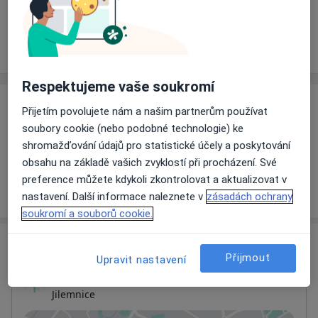
Rezervovat termín
Ceník
Adresy
Názory pacientů
Respektujeme vaše soukromí
Ceník
Přijetím povolujete nám a našim partnerům používat
soubory cookie (nebo podobné technologie) ke
Informace o službách a cenách nejsou k dispozici
shromažďování údajů pro statistické účely a poskytování
Tento specialista ještě nepřidával žádné informace o
obsahu na základě vašich zvyklostí při procházení. Své
svých službách.
preference můžete kdykoli zkontrolovat a aktualizovat v
nastavení. Další informace naleznete v
zásadách ochrany
soukromí a souborů cookie.
Adresa
Přijmout
Upravit nastavení
Ordinace
Jilemnice