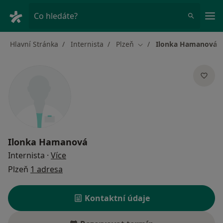
Hla
Co hledáte?
Hlavní Stránka
Internista
Plzeň
Ilonka Hamanová
Změna města
Ilonka Hamanová
o specializacích
Internista
·
Více
Plzeň
1 adresa
Kontaktní údaje