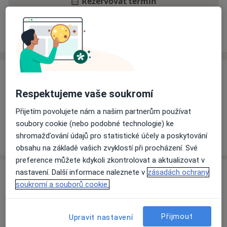
Rezervovat termín
Ceník
Adresy
Názory pacientů
Ceník
Respektujeme vaše soukromí
Informace o službách a cenách nejsou k dispozici
Tento specialista ještě nepřidával žádné informace o
Přijetím povolujete nám a našim partnerům používat
svých službách.
soubory cookie (nebo podobné technologie) ke
shromažďování údajů pro statistické účely a poskytování
obsahu na základě vašich zvyklostí při procházení. Své
preference můžete kdykoli zkontrolovat a aktualizovat v
Adresa
nastavení. Další informace naleznete v
zásadách ochrany
soukromí a souborů cookie.
Ordinace
Plzeň
Přijmout
Upravit nastavení