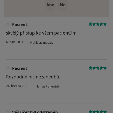
Ano
Ne
Pacient
skvělý přístup ke všem pacientům
podle názoru uživatele Pacient
6. října 2011
•
•
•
Nahlásit zneužití
Pacient
Rozhodně nic nezanedbá.
podle názoru uživatele Pacient
24. března 2011
•
•
•
Nahlásit zneužití
Váš účet byl odstraněn