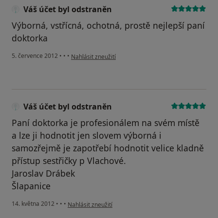
Váš účet byl odstraněn
Výborná, vstřícná, ochotná, prostě nejlepší paní
doktorka
podle názoru uživatele Váš účet byl odstraněn
5. července 2012
•
•
•
Nahlásit zneužití
Váš účet byl odstraněn
Paní doktorka je profesionálem na svém místě
a lze ji hodnotit jen slovem výborná i
samozřejmě je zapotřebí hodnotit velice kladně
přístup sestřičky p Vlachové.
Jaroslav Drábek
Šlapanice
podle názoru uživatele Váš účet byl odstraněn
14. května 2012
•
•
•
Nahlásit zneužití