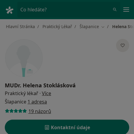
Hla
Co hledáte?
Hlavní Stránka
Praktický Lékař
Šlapanice
Helena St
Změna města
MUDr.
Helena Stoklásková
o specializacích
Praktický lékař
·
Více
Šlapanice
1 adresa
19 názorů
Kontaktní údaje