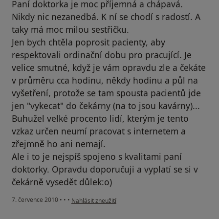
Paní doktorka je moc příjemná a chápavá.
Nikdy nic nezanedbá. K ní se chodí s radostí. A
taky má moc milou sestřičku.
Jen bych chtěla poprosit pacienty, aby
respektovali ordinační dobu pro pracující. Je
velice smutné, když je vám opravdu zle a čekáte
v průměru cca hodinu, někdy hodinu a půl na
vyšetření, protože se tam spousta pacientů jde
jen "vykecat" do čekárny (na to jsou kavárny)...
Buhužel velké procento lidí, kterým je tento
vzkaz určen neumí pracovat s internetem a
zřejmně ho ani nemají.
Ale i to je nejspíš spojeno s kvalitami paní
doktorky. Opravdu doporučuji a vyplatí se si v
čekárně vysedět důlek:o)
podle názoru uživatele Pacient
7. července 2010
•
•
•
Nahlásit zneužití