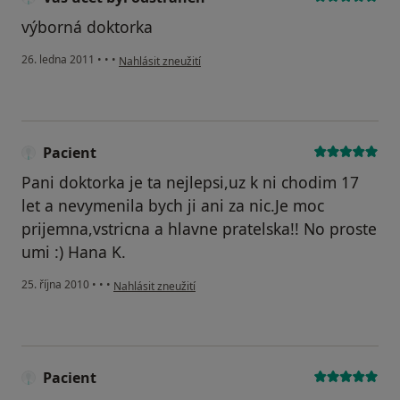
výborná doktorka
podle názoru uživatele Váš účet byl odstraněn
26. ledna 2011
•
•
•
Nahlásit zneužití
Pacient
Pani doktorka je ta nejlepsi,uz k ni chodim 17
let a nevymenila bych ji ani za nic.Je moc
prijemna,vstricna a hlavne pratelska!! No proste
umi :) Hana K.
podle názoru uživatele Pacient
25. října 2010
•
•
•
Nahlásit zneužití
Pacient