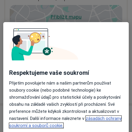
Přiblížit mapu
se otevře v nové záložce
Dostupnost
Na této adrese online kalendář není aktivní
Co mám v takové situaci udělat?
Způsoby platby (soukromé návštěvy)
Na teto adrese lékař přijímá pacienty na pojišťovnu
Respektujeme vaše soukromí
Detaily
Přijetím povolujete nám a našim partnerům používat
soubory cookie (nebo podobné technologie) ke
Více
o adrese
shromažďování údajů pro statistické účely a poskytování
obsahu na základě vašich zvyklostí při procházení. Své
preference můžete kdykoli zkontrolovat a aktualizovat v
Názory
nastavení. Další informace naleznete v
zásadách ochrany
soukromí a souborů cookie.
Přidejte svůj názor