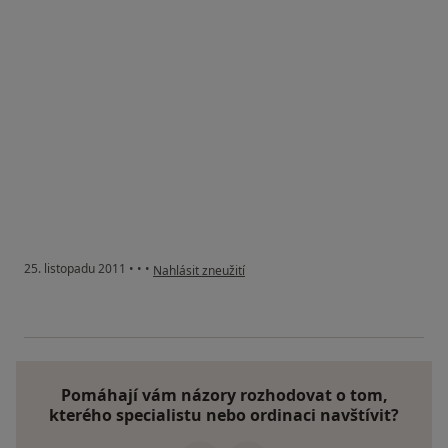
podle názoru uživatele Pacient
25. listopadu 2011
•
•
•
Nahlásit zneužití
Pomáhají vám názory rozhodovat o tom,
kterého specialistu nebo ordinaci navštívit?