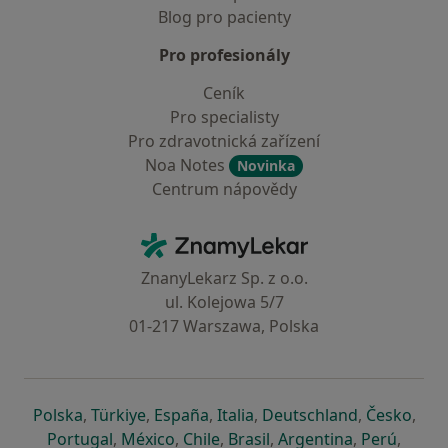
Blog pro pacienty
Pro profesionály
Ceník
Pro specialisty
Pro zdravotnická zařízení
Noa Notes
Novinka
Centrum nápovědy
Kontakt
ZnamyLekar - Hlavní stránka
ZnanyLekarz Sp. z o.o.
ul. Kolejowa 5/7
01-217 Warszawa, Polska
se otevře v nové záložce
se otevře v nové záložce
se otevře v nové záložce
se otevře v nové záložce
se otevře v 
se o
Polska
,
Türkiye
,
España
,
Italia
,
Deutschland
,
Česko
,
se otevře v nové záložce
se otevře v nové záložce
se otevře v nové záložce
se otevře v nové záložc
se otevře v 
se ote
Portugal
,
México
,
Chile
,
Brasil
,
Argentina
,
Perú
,