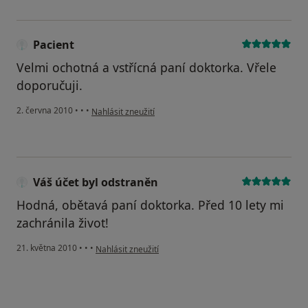
Pacient
Velmi ochotná a vstřícná paní doktorka. Vřele
doporučuji.
podle názoru uživatele Pacient
2. června 2010
•
•
•
Nahlásit zneužití
Váš účet byl odstraněn
Hodná, obětavá paní doktorka. Před 10 lety mi
zachránila život!
podle názoru uživatele Váš účet byl odstraněn
21. května 2010
•
•
•
Nahlásit zneužití