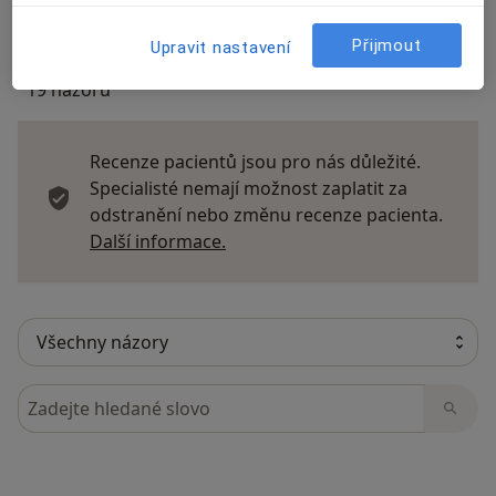
Přijmout
Upravit nastavení
19 názorů
Recenze pacientů jsou pro nás důležité.
Specialisté nemají možnost zaplatit za
odstranění nebo změnu recenze pacienta.
Další informace o názorech
Další informace.
Hledejte v názorech