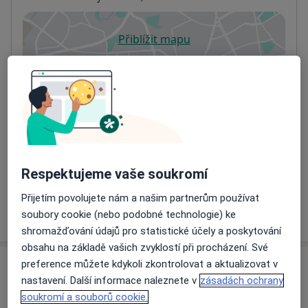
Přiblížit mapu
se otevře v nové záložce
Dostupnost
Na této adrese online kalendář není aktivní
Co mám v takové situaci udělat?
Způsoby platby (soukromé návštěvy)
Na teto adrese lékař přijímá pacienty na pojišťovnu
Respektujeme vaše soukromí
Detaily
Přijetím povolujete nám a našim partnerům používat
Více
soubory cookie (nebo podobné technologie) ke
o adrese
shromažďování údajů pro statistické účely a poskytování
obsahu na základě vašich zvyklostí při procházení. Své
preference můžete kdykoli zkontrolovat a aktualizovat v
Názory
nastavení. Další informace naleznete v
zásadách ochrany
soukromí a souborů cookie.
Přidejte svůj názor