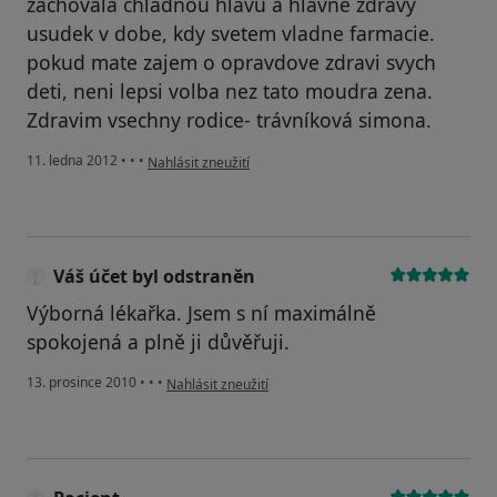
zachovala chladnou hlavu a hlavne zdravy
usudek v dobe, kdy svetem vladne farmacie.
pokud mate zajem o opravdove zdravi svych
deti, neni lepsi volba nez tato moudra zena.
Zdravim vsechny rodice- trávníková simona.
podle názoru uživatele Váš účet byl odstraněn
11. ledna 2012
•
•
•
Nahlásit zneužití
Váš účet byl odstraněn
Výborná lékařka. Jsem s ní maximálně
spokojená a plně ji důvěřuji.
podle názoru uživatele Váš účet byl odstraněn
13. prosince 2010
•
•
•
Nahlásit zneužití