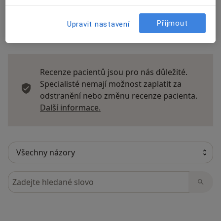
Přijmout
Upravit nastavení
20 názorů
Recenze pacientů jsou pro nás důležité.
Specialisté nemají možnost zaplatit za
odstranění nebo změnu recenze pacienta.
Další informace o názorech
Další informace.
Hledejte v názorech