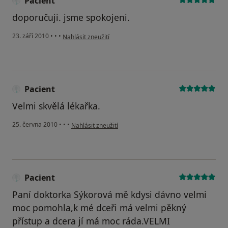
Pacient
doporučuji. jsme spokojeni.
podle názoru uživatele Pacient
23. září 2010
•
•
•
Nahlásit zneužití
Pacient
Velmi skvělá lékařka.
podle názoru uživatele Pacient
25. června 2010
•
•
•
Nahlásit zneužití
Pacient
Paní doktorka Sýkorová mě kdysi dávno velmi
moc pomohla,k mé dceři má velmi pěkný
přístup a dcera jí má moc ráda.VELMI