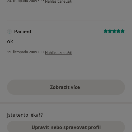
24. listopadu 2009
•
•
•
Nahlásit zneužití
Pacient
ok
podle názoru uživatele Pacient
15. listopadu 2009
•
•
•
Nahlásit zneužití
Zobrazit více
výše uvedené názory
Jste tento lékař?
Upravit nebo spravovat profil