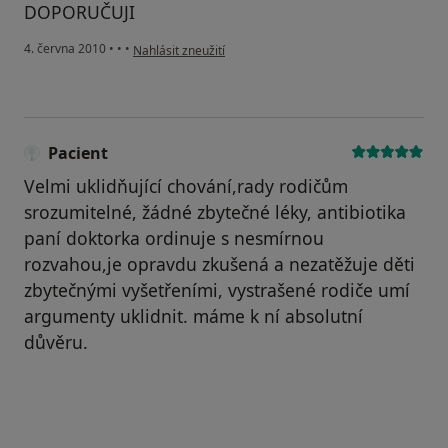
DOPORUČUJI
podle názoru uživatele Pacient
4. června 2010
•
•
•
Nahlásit zneužití
Pacient
Velmi uklidňující chování,rady rodičům
srozumitelné, žádné zbytečné léky, antibiotika
paní doktorka ordinuje s nesmírnou
rozvahou,je opravdu zkušená a nezatěžuje děti
zbytečnými vyšetřeními, vystrašené rodiče umí
argumenty uklidnit. máme k ní absolutní
důvěru.