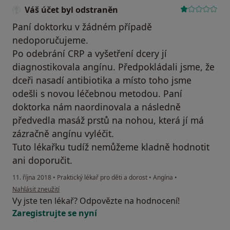
Váš účet byl odstraněn
Paní doktorku v žádném případě
nedoporučujeme.
Po odebrání CRP a vyšetření dcery jí
diagnostikovala angínu. Předpokládali jsme, že
dceři nasadí antibiotika a místo toho jsme
odešli s novou léčebnou metodou. Paní
doktorka nám naordinovala a následně
předvedla masáž prstů na nohou, která jí má
zázračně angínu vyléčit.
Tuto lékařku tudíž nemůžeme kladně hodnotit
ani doporučit.
11. října 2018
•
Praktický lékař pro děti a dorost
•
Angína
•
podle názoru uživatele Váš účet byl odstraněn
Nahlásit zneužití
Vy jste ten lékař? Odpovězte na hodnocení!
Zaregistrujte se nyní