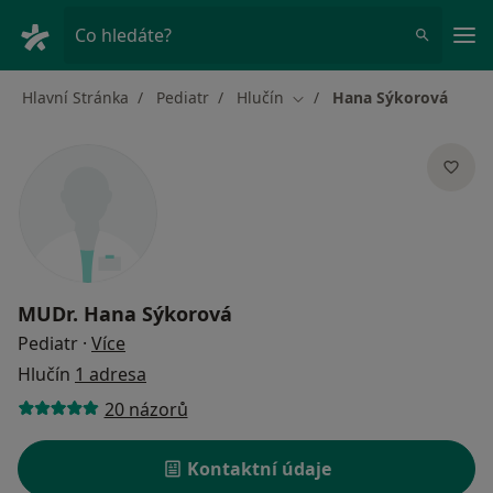
Hla
Co hledáte?
Hlavní Stránka
Pediatr
Hlučín
Hana Sýkorová
Změna města
MUDr.
Hana Sýkorová
o specializacích
Pediatr
·
Více
Hlučín
1 adresa
20 názorů
Kontaktní údaje