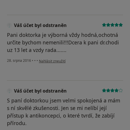
Váš účet byl odstraněn
Pani doktorka je výborná vždy hodná,ochotná
určite bychom nemenili!!!Dcera k pani dr.chodi
uz 13 let a vzdy rada.......
podle názoru uživatele Váš účet byl odstraněn
28. srpna 2016
•
•
•
Nahlásit zneužití
Váš účet byl odstraněn
S paní doktorkou jsem velmi spokojená a mám
s ní skvělé zkušenosti. Jen se mi nelíbí její
přístup k antikoncepci, o které tvrdí, že zabíjí
přírodu.