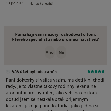
podle názoru uživatele Váš účet byl odstraněn
1. října 2013
•
•
•
Nahlásit zneužití
Pomáhají vám názory rozhodovat o tom,
kterého specialistu nebo ordinaci navštívit?
Ano
Ne
Váš účet byl odstraněn
Paní doktorky si velice vazim, me deti k ni chodi
rady. je to vlastne takovy rodinny lekar a ne
arogantni prechytralec, jako vetsina doktoru.
dosud jsem se nestkala s tak prijemnym
lekarem, jako je pani doktorka. jako jedina si