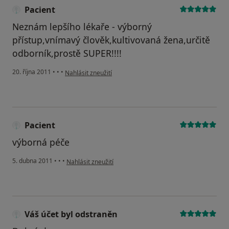
Pacient
Neznám lepšího lékaře - výborný
přístup,vnímavý člověk,kultivovaná žena,určitě
odborník,prostě SUPER!!!!
podle názoru uživatele Pacient
20. října 2011
•
•
•
Nahlásit zneužití
Pacient
výborná péče
podle názoru uživatele Pacient
5. dubna 2011
•
•
•
Nahlásit zneužití
Váš účet byl odstraněn