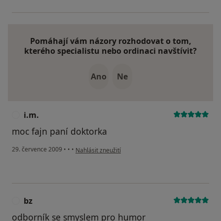
Pomáhají vám názory rozhodovat o tom,
kterého specialistu nebo ordinaci navštívit?
Ano
Ne
i.m.
I
moc fajn paní doktorka
podle názoru uživatele i.m.
29. července 2009
•
•
•
Nahlásit zneužití
bz
B
odborník se smyslem pro humor