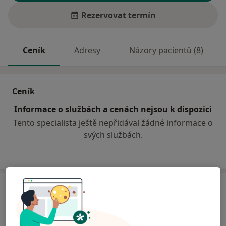
Rezervovat termín
Ceník
Adresy
Názory pacientů (8)
Ceník
Informace o službách a cenách nejsou k dispozici
Tento specialista ještě nepřidával žádné informace o
svých službách.
Adresa
Ordinace specialisty-chirurgie
Jungmannova 490,
Holice
534 01