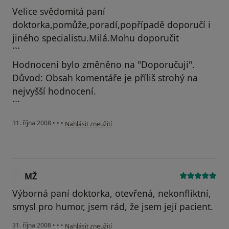
Velice svědomitá paní
doktorka,pomůže,poradí,popřípadě doporučí i
jiného specialistu.Milá.Mohu doporučit
```
Hodnocení bylo změněno na "Doporučuji".
Důvod: Obsah komentáře je příliš strohý na
nejvyšší hodnocení.
```
podle názoru uživatele Ťula
31. října 2008
•
•
•
Nahlásit zneužití
MŽ
M
Výborná paní doktorka, otevřená, nekonfliktní,
smysl pro humor, jsem rád, že jsem její pacient.
podle názoru uživatele MŽ
31. října 2008
•
•
•
Nahlásit zneužití