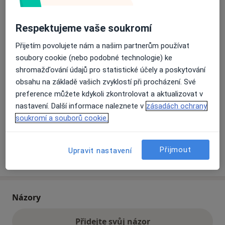
Respektujeme vaše soukromí
Přiblížit mapu
se otevře v nové záložce
Přijetím povolujete nám a našim partnerům používat
Dostupnost
soubory cookie (nebo podobné technologie) ke
Na této adrese online kalendář není aktivní
shromažďování údajů pro statistické účely a poskytování
Co mám v takové situaci udělat?
obsahu na základě vašich zvyklostí při procházení. Své
preference můžete kdykoli zkontrolovat a aktualizovat v
Způsoby platby (soukromé návštěvy)
nastavení. Další informace naleznete v
zásadách ochrany
Na teto adrese lékař přijímá pacienty na pojišťovnu
soukromí a souborů cookie.
Detaily
Přijmout
Upravit nastavení
Více
o adrese
Názory
Přidejte svůj názor