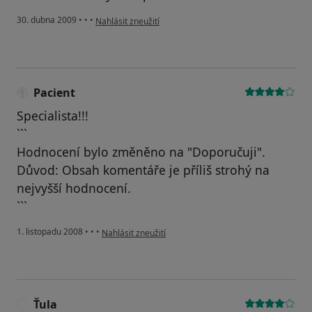
podle názoru uživatele bz
30. dubna 2009
•
•
•
Nahlásit zneužití
Pacient
Specialista!!!
```
Hodnocení bylo změněno na "Doporučuji".
Důvod: Obsah komentáře je příliš strohý na
nejvyšší hodnocení.
```
podle názoru uživatele Pacient
1. listopadu 2008
•
•
•
Nahlásit zneužití
Ťula
Ť