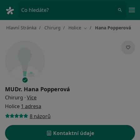
Hla
Co hledáte?
Hlavní Stránka
Chirurg
Holice
Hana Popperová
Změna města
MUDr.
Hana Popperová
o specializacích
Chirurg
·
Více
Holice
1 adresa
8 názorů
Kontaktní údaje