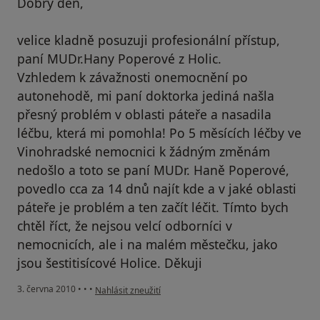
Dobrý den,
velice kladně posuzuji profesionální přístup,
paní MUDr.Hany Poperové z Holic.
Vzhledem k závažnosti onemocnění po
autonehodě, mi paní doktorka jediná našla
přesný problém v oblasti páteře a nasadila
léčbu, která mi pomohla! Po 5 měsících léčby ve
Vinohradské nemocnici k žádným změnám
nedošlo a toto se paní MUDr. Haně Poperové,
povedlo cca za 14 dnů najít kde a v jaké oblasti
páteře je problém a ten začít léčit. Tímto bych
chtěl říct, že nejsou velcí odborníci v
nemocnicích, ale i na malém městečku, jako
jsou šestitisícové Holice. Děkuji
podle názoru uživatele Váš účet byl odstraněn
3. června 2010
•
•
•
Nahlásit zneužití