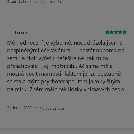
podle názoru uživatele Váš účet byl odstraněn
4. září 2012
•
•
•
Nahlásit zneužití
Lucie
L
Mé hodnocení je výborné, neodcházela jsem s
nesplněnými očekáváními.. ..nestát nohama na
zemi..a chtít vyřešit neřešitelné..tak to by
přesahovalo i její možnosti.. Ač sama měla
možná pocit marnosti, faktem je, že postupně
se stala mým psychoterapeutem jakoby šitým
na míru. Znám málo tak lidsky vnímavých osob..
podle názoru uživatele Lucie
21. ledna 2009
•
•
•
Nahlásit zneužití