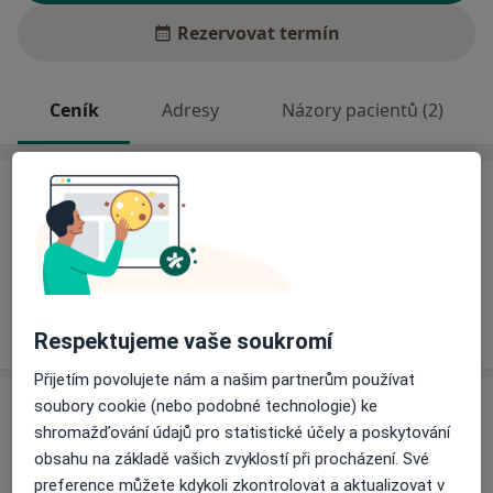
Rezervovat termín
Ceník
Adresy
Názory pacientů (2)
Ceník
Informace o službách a cenách nejsou k dispozici
Tento specialista ještě nepřidával žádné informace o
svých službách.
Respektujeme vaše soukromí
Přijetím povolujete nám a našim partnerům používat
Adresa
soubory cookie (nebo podobné technologie) ke
shromažďování údajů pro statistické účely a poskytování
obsahu na základě vašich zvyklostí při procházení. Své
Zařízení klinické psychologie
preference můžete kdykoli zkontrolovat a aktualizovat v
Čs. armády 6a,
Hlučín
74801