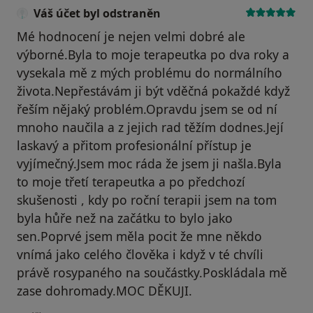
Váš účet byl odstraněn
Mé hodnocení je nejen velmi dobré ale
výborné.Byla to moje terapeutka po dva roky a
vysekala mě z mých problému do normálního
života.Nepřestávám ji být vděčná pokaždé když
řeším nějaký problém.Opravdu jsem se od ní
mnoho naučila a z jejich rad těžím dodnes.Její
laskavý a přitom profesionální přístup je
vyjímečný.Jsem moc ráda že jsem ji našla.Byla
to moje třetí terapeutka a po předchozí
skušenosti , kdy po roční terapii jsem na tom
byla hůře než na začátku to bylo jako
sen.Poprvé jsem měla pocit že mne někdo
vnímá jako celého člověka i když v té chvíli
právě rosypaného na součástky.Poskládala mě
zase dohromady.MOC DĚKUJI.