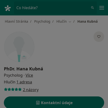
Hla
Co hledáte?
Hlavní Stránka
Psycholog
Hlučín
Hana Kubná
Změna města
PhDr.
Hana Kubná
o specializacích
Psycholog
·
Více
Hlučín
1 adresa
2 názory
Kontaktní údaje