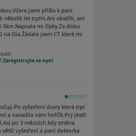
tkou.Včera jsem přišla k paní
 několik let trpím.Ani obstřik, ani
uji 5km.Napsala mi čípky.Za dobu
G na Dia.Žádala jsem CT které mi
oru uživatele Monika Struhárova
neužití
í!
Zaregistrujte se nyní
uji.Po vyšetření dcery která trpí
ení a nasadila nám hořčík.Prý jestli
í.Asi po 3 měsících,kdy změna
 větší vyšetření a paní doktorka