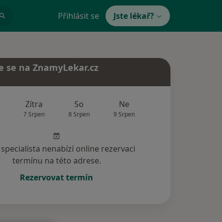
Přihlásit se
Jste lékař?
e se na ZnamyLekar.cz
Zítra
So
Ne
Po
Út
7 Srpen
8 Srpen
9 Srpen
10 Srpen
11 Srp
specialista nenabízí online rezervaci
termínu na této adrese.
Rezervovat termín