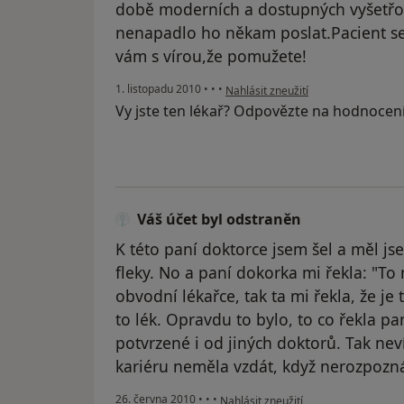
době moderních a dostupných vyšetř
nenapadlo ho někam poslat.Pacient s
vám s vírou,že pomužete!
podle názoru uživatele Pacient
1. listopadu 2010
•
•
•
Nahlásit zneužití
Vy jste ten lékař? Odpovězte na hodnocen
Váš účet byl odstraněn
K této paní doktorce jsem šel a měl j
fleky. No a paní dokorka mi řekla: "To
obvodní lékařce, tak ta mi řekla, že je
to lék. Opravdu to bylo, to co řekla p
potvrzené i od jiných doktorů. Tak neví
kariéru neměla vzdát, když nerozpozn
podle názoru uživatele Váš účet byl 
26. června 2010
•
•
•
Nahlásit zneužití