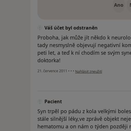
Ano
Váš účet byl odstraněn
Proboha, jak může jít někdo k neurolo
tady nesmyslně objevují negativní kom
peti let, a teď k ní chodím se svým sy
doktorka!
podle názoru uživatele Váš účet b
21. července 2011
•
•
•
Nahlásit zneužití
Pacient
Syn trpěl po pádu z kola velkými bole
stále silnější léky,ve zprávě objekt n
hematomu a on nám o týden později 