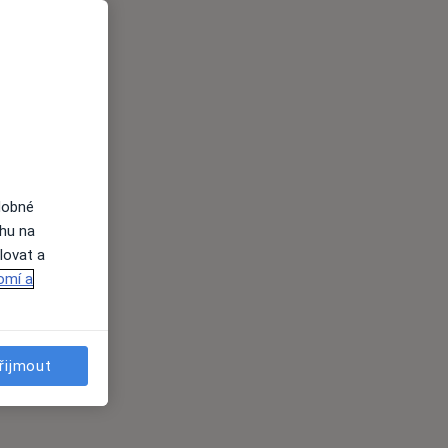
dobné
ahu na
lovat a
omí a
řijmout