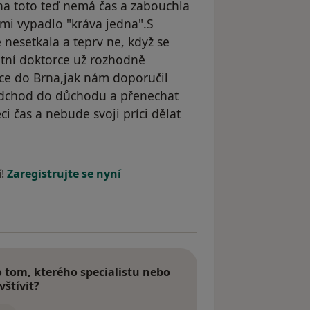
na toto teď nemá čas a zabouchla
dmi vypadlo "kráva jedna".S
 nesetkala a teprv ne, když se
ntní doktorce už rozhodně
ce do Brna,jak nám doporučil
 odchod do důchodu a přenechat
 čas a nebude svoji príci dělat
straněn
í!
Zaregistrujte se nyní
tom, kterého specialistu nebo
vštívit?