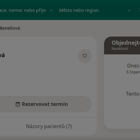
ace, nemoc nebo příjmení
Město nebo region
Benešová
ta
Objednejt
Neaktivní
vá
izacích
Dnes
6 Srpen
Tento 
Rezervovat termín
Názory pacientů (7)