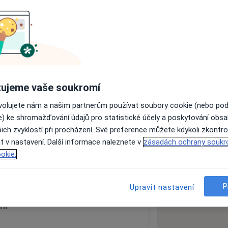
ách nejsou k dispozici
ádné informace o svých službách.
ujeme vaše soukromí
ovolujete nám a našim partnerům používat soubory cookie (nebo po
e) ke shromažďování údajů pro statistické účely a poskytování obs
ich zvyklostí při procházení. Své preference můžete kdykoli zkontro
t v nastavení. Další informace naleznete v
zásadách ochrany soukr
okie.
 mapu
 otevře v nové záložce
P
Upravit nastavení
ní