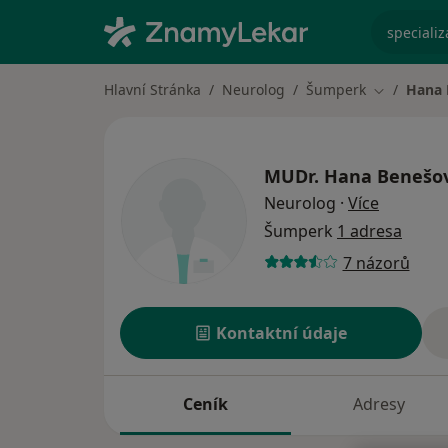
specializ
Hlavní Stránka
Neurolog
Šumperk
Hana 
Změna měs
MUDr.
Hana Benešo
o special
Neurolog
·
Více
Šumperk
1 adresa
7 názorů
Kontaktní údaje
Ceník
Adresy