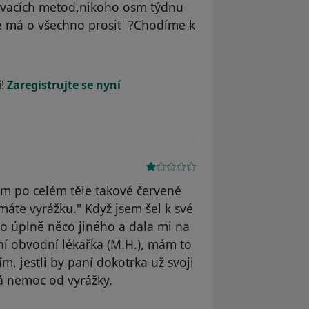
ovacích metod,nikoho osm týdnu
e má o všechno prosit¨?Chodíme k
í!
Zaregistrujte se nyní
sem po celém těle takové červené
 máte vyrážku." Když jsem šel k své
 to úplně něco jiného a dala mi na
aní obvodní lékařka (M.H.), mám to
m, jestli by paní dokotrka už svoji
á nemoc od vyrážky.
odstraněn