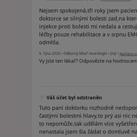
Nejsem spokojená,tři roky jsem pacien
doktorce se silnými bolesti zad,na které
injekce proti bolesti mi nedala a cest
léčby pouze rehabilitace a v srpnu EM
odmítla.
podle náz
6. října 2020
•
Odborný lékař neurologie
•
Jiný
•
Nahlásit z
Vy jste ten lékař? Odpovězte na hodnocen
Váš účet byl odstraněn
Tuto paní doktorku rozhodně nedoporuč
častými bolestmi hlavy,to prý asi nic n
to nepomůže,tak udělám více vyšetřen
nenastala jsem šla žádat o domluvě na