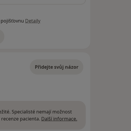
 pojišťovnu
Detaily
adrese
Přidejte svůj názor
žité. Specialisté nemají možnost
Další informace o názor
 recenze pacienta.
Další informace.