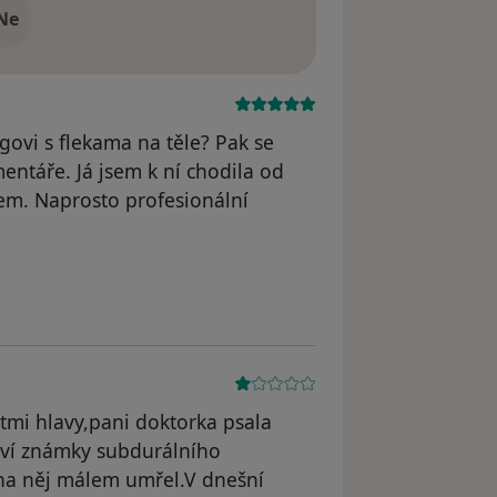
Ne
govi s flekama na těle? Pak se
entáře. Já jsem k ní chodila od
nem. Naprosto profesionální
yl odstraněn
stmi hlavy,pani doktorka psala
ejeví známky subdurálního
na něj málem umřel.V dnešní