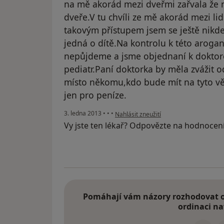
na mě akorád mezi dveřmi zařvala že 
dveře.V tu chvíli ze mě akorád mezi li
takovým přístupem jsem se ještě nikde
jedná o dítě.Na kontrolu k této aroga
nepůjdeme a jsme objednaní k doktor
pediatr.Paní doktorka by měla zvážit
místo někomu,kdo bude mít na tyto věci
jen pro peníze.
podle názoru uživatele Váš účet byl od
3. ledna 2013
•
•
•
Nahlásit zneužití
Vy jste ten lékař? Odpovězte na hodnocen
Pomáhají vám názory rozhodovat o 
ordinaci na