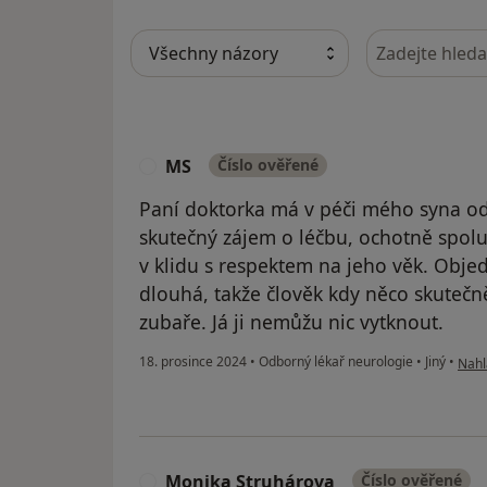
Hledejte v ná
MS
Číslo ověřené
M
Paní doktorka má v péči mého syna od
skutečný zájem o léčbu, ochotně spol
v klidu s respektem na jeho věk. Obje
dlouhá, takže člověk kdy něco skutečn
zubaře. Já ji nemůžu nic vytknout.
podl
18. prosince 2024
•
Odborný lékař neurologie
•
Jiný
•
Nahl
Monika Struhárova
Číslo ověřené
M