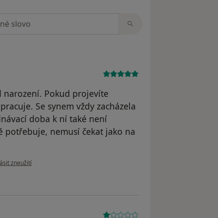
zorech
 narození. Pokud projevíte
upracuje. Se synem vždy zacházela
dnávací doba k ní také není
ě potřebuje, nemusí čekat jako na
e názoru uživatele MS
ásit zneužití