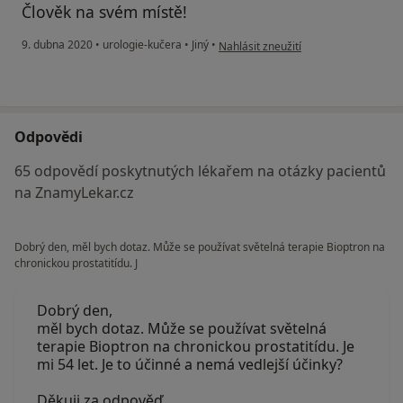
Člověk na svém místě!
podle názoru uživatele Váš účet byl 
9. dubna 2020
•
urologie-kučera
•
Jiný
•
Nahlásit zneužití
Odpovědi
65 odpovědí poskytnutých lékařem na otázky pacientů
na ZnamyLekar.cz
Dobrý den, měl bych dotaz. Může se používat světelná terapie Bioptron na
chronickou prostatitídu. J
Dobrý den,
měl bych dotaz. Může se používat světelná
terapie Bioptron na chronickou prostatitídu. Je
mi 54 let. Je to účinné a nemá vedlejší účinky?
Děkuji za odpověď