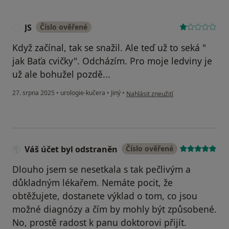
JS
Číslo ověřené
J
Když začínal, tak se snažil. Ale teď už to seká "
jak Baťa cvičky". Odcházím. Pro moje ledviny je
už ale bohužel pozdě...
podle názoru uživatele JS
27. srpna 2025
•
urologie-kučera
•
Jiný
•
Nahlásit zneužití
Váš účet byl odstraněn
Číslo ověřené
Dlouho jsem se nesetkala s tak pečlivým a
důkladným lékařem. Nemáte pocit, že
obtěžujete, dostanete výklad o tom, co jsou
možné diagnózy a čím by mohly být způsobené.
No, prostě radost k panu doktorovi přijít.