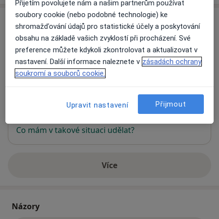
Přijetím povolujete nám a našim partnerům používat
soubory cookie (nebo podobné technologie) ke
Adresa
shromažďování údajů pro statistické účely a poskytování
obsahu na základě vašich zvyklostí při procházení. Své
urologie-kučera
preference můžete kdykoli zkontrolovat a aktualizovat v
Purkyňova 143,
Vyškov
682 01
nastavení. Další informace naleznete v
zásadách ochrany
soukromí a souborů cookie.
Přiblížit mapu
se otevře v nové záložce
Přijmout
Upravit nastavení
Dostupnost
Na této adrese online kalendář není aktivní
Co mám v takové situaci udělat?
Více
o adrese
Názory