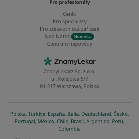
Pro profesionály
Ceník
Pro specialisty
Pro zdravotnická zařízení
Noa Notes
Novinka
Centrum nápovědy
Kontakt
ZnamyLekar - Hlavní stránka
ZnanyLekarz Sp. z o.o.
ul. Kolejowa 5/7
01-217 Warszawa, Polska
se otevře v nové záložce
se otevře v nové záložce
se otevře v nové záložce
se otevře v nové záložce
se otevře v 
se o
Polska
,
Türkiye
,
España
,
Italia
,
Deutschland
,
Česko
,
se otevře v nové záložce
se otevře v nové záložce
se otevře v nové záložce
se otevře v nové záložc
se otevře v 
se ote
Portugal
,
México
,
Chile
,
Brasil
,
Argentina
,
Perú
,
se otevře v nové záložce
Colombia