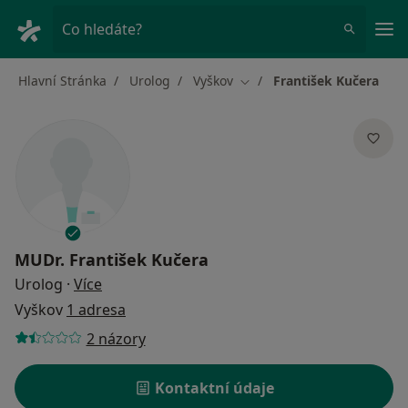
Hla
Co hledáte?
Hlavní Stránka
Urolog
Vyškov
František Kučera
Změna města
MUDr.
František Kučera
o specializacích
Urolog
·
Více
Vyškov
1 adresa
2 názory
Kontaktní údaje