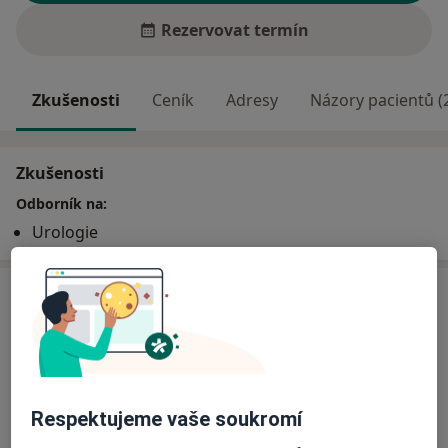
Rezervovat termín
Zkušenosti
Ceník
Adresy
Názory pacientů (
Zkušenosti
Odborník na:
Urologie
Ceník
Informace o službách a cenách nejsou k dispozici
Tento specialista ještě nepřidával žádné informace o
svých službách.
Respektujeme vaše soukromí