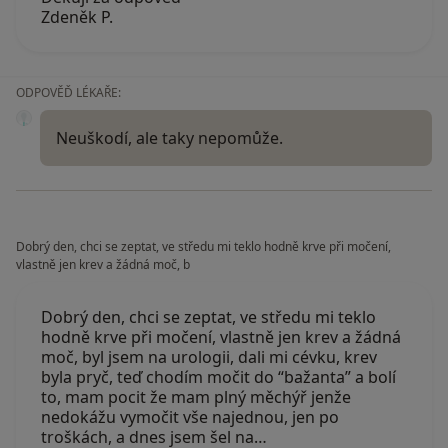
Zdeněk P.
ODPOVĚĎ LÉKAŘE:
Neuškodí, ale taky nepomůže.
Dobrý den, chci se zeptat, ve středu mi teklo hodně krve při močení,
vlastně jen krev a žádná moč, b
Dobrý den, chci se zeptat, ve středu mi teklo
hodně krve při močení, vlastně jen krev a žádná
moč, byl jsem na urologii, dali mi cévku, krev
byla pryč, teď chodím močit do “bažanta” a bolí
to, mam pocit že mam plný měchýř jenže
nedokážu vymočit vše najednou, jen po
troškách, a dnes jsem šel na…