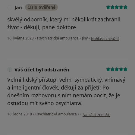
Jari
Číslo ověřené
J
skvělý odborník, který mi několikrát zachránil
život - děkuji, pane doktore
podle názoru uživatele Jari
16. května 2023
•
Psychiatrická ambulance
•
Jiný
•
Nahlásit zneužití
Váš účet byl odstraněn
Velmi lidský přístup, velmi sympatický, vnímavý
a inteligentní člověk, děkuji za přijetí! Po
dnešním rozhovoru s ním nemám pocit, že je
ostudou mít svého psychiatra.
podle názoru uživatele Váš úče
18. ledna 2018
•
Psychiatrická ambulance
•
•
Nahlásit zneužití