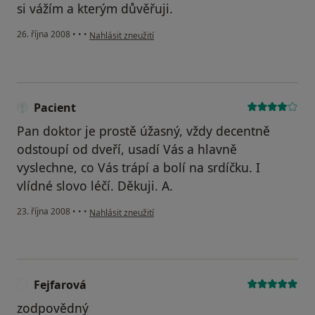
si vážím a kterým důvěřuji.
podle názoru uživatele Jarmila N.
26. října 2008
•
•
•
Nahlásit zneužití
Pacient
Pan doktor je prostě úžasný, vždy decentně
odstoupí od dveří, usadí Vás a hlavně
vyslechne, co Vás trápí a bolí na srdíčku. I
vlídné slovo léčí. Děkuji. A.
podle názoru uživatele Pacient
23. října 2008
•
•
•
Nahlásit zneužití
Fejfarová
F
zodpovědný