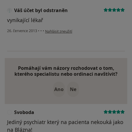
Váš účet byl odstraněn
vynikající lékař
podle názoru uživatele Váš účet byl odstraněn
26. července 2013
•
•
•
Nahlásit zneužití
Pomáhají vám názory rozhodovat o tom,
kterého specialistu nebo ordinaci navštívit?
Ano
Ne
Svoboda
S
Jediný psychiatr který na pacienta nekouká jako
na Blázna!