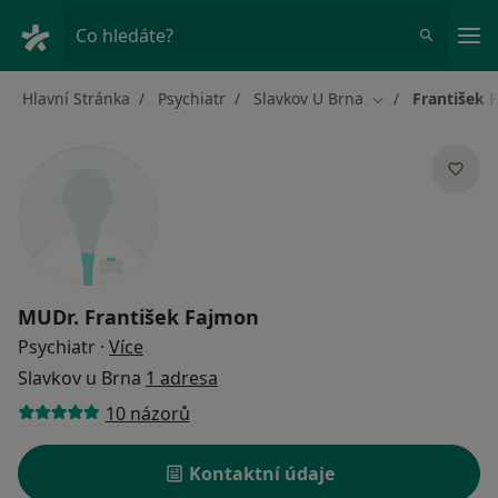
Hla
Co hledáte?
Hlavní Stránka
Psychiatr
Slavkov U Brna
František 
Změna města
MUDr.
František Fajmon
o specializacích
Psychiatr
·
Více
Slavkov u Brna
1 adresa
10 názorů
Kontaktní údaje