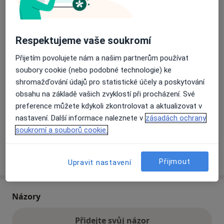
Přiblížit mapu
se otevře v nové záložce
Respektujeme vaše soukromí
Dostupnost
Na této adrese online kalendář není aktivní
Přijetím povolujete nám a našim partnerům používat
soubory cookie (nebo podobné technologie) ke
Co mám v takové situaci udělat?
shromažďování údajů pro statistické účely a poskytování
obsahu na základě vašich zvyklostí při procházení. Své
Způsoby platby (soukromé návštěvy)
preference můžete kdykoli zkontrolovat a aktualizovat v
Na teto adrese lékař přijímá pacienty na pojišťovnu
nastavení. Další informace naleznete v
zásadách ochrany
Detaily
soukromí a souborů cookie.
Více
o adrese
Přijmout
Upravit nastavení
Názory
Přidejte svůj názor