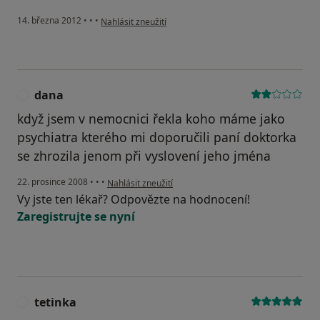
podle názoru uživatele Svoboda
14. března 2012
•
•
•
Nahlásit zneužití
dana
D
když jsem v nemocnici řekla koho máme jako
psychiatra kterého mi doporučili paní doktorka
se zhrozila jenom při vyslovení jeho jména
podle názoru uživatele dana
22. prosince 2008
•
•
•
Nahlásit zneužití
Vy jste ten lékař? Odpovězte na hodnocení!
Zaregistrujte se nyní
tetinka
T