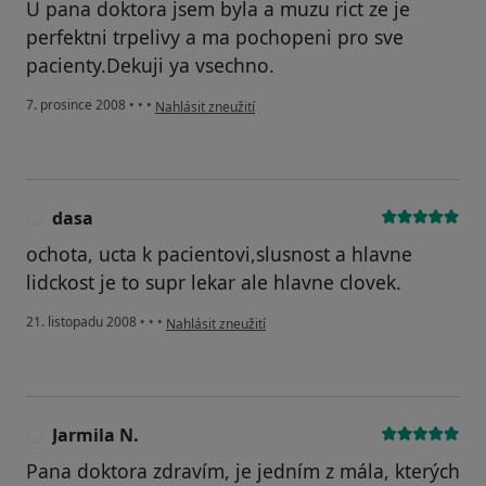
U pana doktora jsem byla a muzu rict ze je
perfektni trpelivy a ma pochopeni pro sve
pacienty.Dekuji ya vsechno.
podle názoru uživatele tetinka
7. prosince 2008
•
•
•
Nahlásit zneužití
dasa
D
ochota, ucta k pacientovi,slusnost a hlavne
lidckost je to supr lekar ale hlavne clovek.
podle názoru uživatele dasa
21. listopadu 2008
•
•
•
Nahlásit zneužití
Jarmila N.
J
Pana doktora zdravím, je jedním z mála, kterých