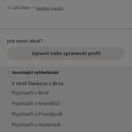
podle názoru uživatele Fejfarová
17. září 2008
•
•
•
Nahlásit zneužití
Jste tento lékař?
Upravit nebo spravovat profil
Související vyhledávání
V okolí Slavkova u Brna
Psychiatři v Brně
Psychiatři v Kroměříži
Psychiatři v Prostějově
Psychiatři v Hodoníně