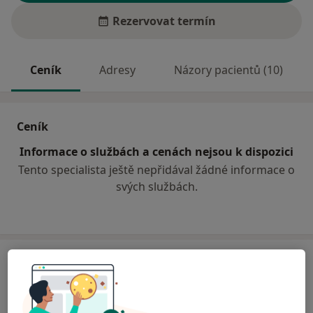
Rezervovat termín
Ceník
Adresy
Názory pacientů (10)
Ceník
Informace o službách a cenách nejsou k dispozici
Tento specialista ještě nepřidával žádné informace o
svých službách.
Adresa
Psychiatrická ambulance
Horní 21,
Slavkov u Brna
602 00