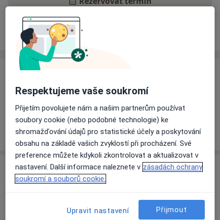
Rezervovat termín
Ceník
Adresy
Názory pacientů
Ceník
Respektujeme vaše soukromí
Informace o službách a cenách nejsou k dispozici
Tento specialista ještě nepřidával žádné informace o
Přijetím povolujete nám a našim partnerům používat
svých službách.
soubory cookie (nebo podobné technologie) ke
shromažďování údajů pro statistické účely a poskytování
obsahu na základě vašich zvyklostí při procházení. Své
preference můžete kdykoli zkontrolovat a aktualizovat v
Adresa
nastavení. Další informace naleznete v
zásadách ochrany
soukromí a souborů cookie.
Ordinace
Plzeň
Přijmout
Upravit nastavení