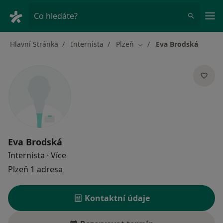
Hla
Co hledáte?
Hlavní Stránka
Internista
Plzeň
Eva Brodská
Změna města
Eva Brodská
o specializacích
Internista
·
Více
Plzeň
1 adresa
Kontaktní údaje