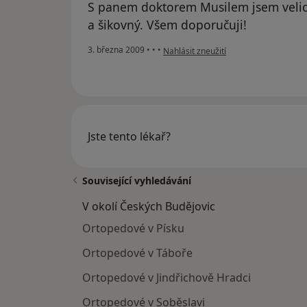
S panem doktorem Musilem jsem velice
a šikovný. Všem doporučuji!
podle názoru uživatele vencysta
3. března 2009
•
•
•
Nahlásit zneužití
Jste tento lékař?
Související vyhledávání
V okolí Českých Budějovic
Ortopedové v Písku
Ortopedové v Táboře
Ortopedové v Jindřichově Hradci
Ortopedové v Soběslavi