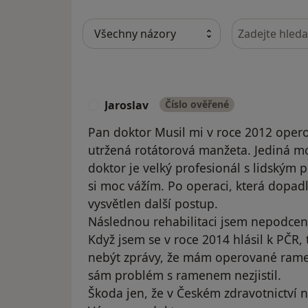
Hledejte v ná
Jaroslav
Číslo ověřené
J
Pan doktor Musil mi v roce 2012 oper
utržená rotátorová manžeta. Jediná mo
doktor je velký profesionál s lidským 
si moc vážím. Po operaci, která dopad
vysvětlen další postup.
Následnou rehabilitaci jsem nepodcenil
Když jsem se v roce 2014 hlásil k PČR, t
nebýt zprávy, že mám operované rame
sám problém s ramenem nezjistil.
Škoda jen, že v Českém zdravotnictví n