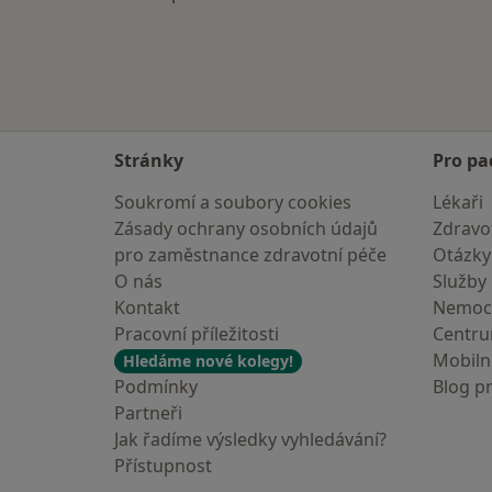
Stránky
Pro pa
Soukromí a soubory cookies
Lékaři
Zásady ochrany osobních údajů
Zdravot
pro zaměstnance zdravotní péče
Otázky
O nás
Služby
Kontakt
Nemoc
Pracovní příležitosti
Centr
Mobilní
Hledáme nové kolegy!
Podmínky
Blog p
Partneři
Jak řadíme výsledky vyhledávání?
Přístupnost