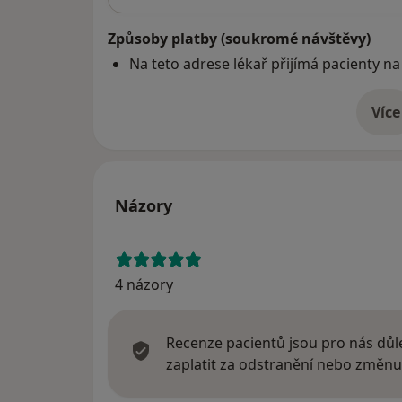
Způsoby platby (soukromé návštěvy)
Na teto adrese lékař přijímá pacienty na
Více
o 
Názory
4 názory
Recenze pacientů jsou pro nás důle
zaplatit za odstranění nebo změnu