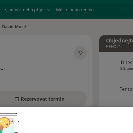
ace, nemoc nebo příjmení
Město nebo region
David Musil
na města
Objednejt
Neaktivní
zacích
Dnes
sa
8 Srpen
Tento 
Rezervovat termín
Názory pacientů (4)