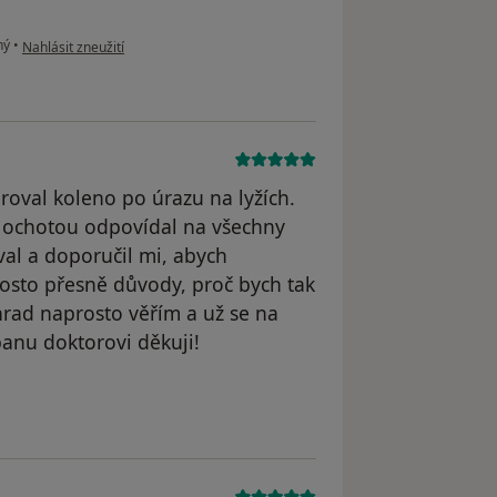
podle názoru uživatele Jaroslav
ný
•
Nahlásit zneužití
roval koleno po úrazu na lyžích.
 s ochotou odpovídal na všechny
val a doporučil mi, abych
rosto přesně důvody, proč bych tak
hrad naprosto věřím a už se na
anu doktorovi děkuji!
odstraněn