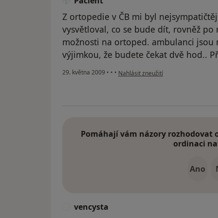
Pacient
Z ortopedie v ČB mi byl nejsympatičtěj
vysvětloval, co se bude dít, rovněž po
možnosti na ortoped. ambulanci jsou m
výjimkou, že budete čekat dvě hod.. Př
podle názoru uživatele Pacient
29. května 2009
•
•
•
Nahlásit zneužití
Pomáhají vám názory rozhodovat o 
ordinaci na
Ano
vencysta
V