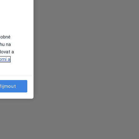
dobné
ahu na
lovat a
omí a
řijmout