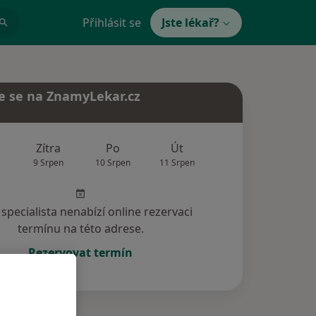
Přihlásit se
Jste lékař?
e se na ZnamyLekar.cz
Zítra
Po
Út
St
Čt
9 Srpen
10 Srpen
11 Srpen
12 Srpen
13 Srp
specialista nenabízí online rezervaci
termínu na této adrese.
Rezervovat termín