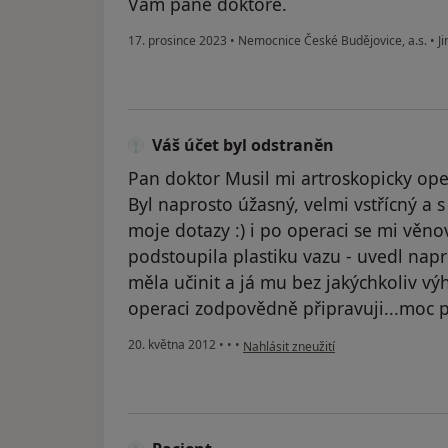
Vám pane doktore.
17. prosince 2023
•
Nemocnice České Budějovice, a.s.
•
Ji
Váš účet byl odstraněn
Pan doktor Musil mi artroskopicky ope
Byl naprosto úžasný, velmi vstřícný a
moje dotazy :) i po operaci se mi věno
podstoupila plastiku vazu - uvedl nap
měla učinit a já mu bez jakýchkoliv vý
operaci zodpovědně připravuji...moc p
podle názoru uživatele Váš účet byl 
20. května 2012
•
•
•
Nahlásit zneužití