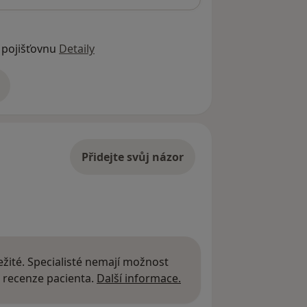
 pojišťovnu
Detaily
adrese
Přidejte svůj názor
žité. Specialisté nemají možnost
Další informace o názor
 recenze pacienta.
Další informace.