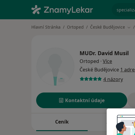
specializ
Hlavní Stránka
Ortoped
České Budějovice
Změ
MUDr.
David Musil
o speciali
Ortoped
·
Více
České Budějovice
1 adre
4 názory
Kontaktní údaje
Ceník
Adresy