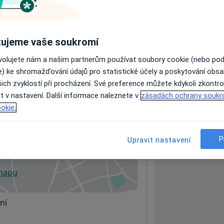
ách nejsou k dispozici
ujeme vaše soukromí
ádné informace o svých službách.
ovolujete nám a našim partnerům používat soubory cookie (nebo po
e) ke shromažďování údajů pro statistické účely a poskytování obs
ich zvyklostí při procházení. Své preference můžete kdykoli zkontro
t v nastavení. Další informace naleznete v
zásadách ochrany soukr
okie.
P
Upravit nastavení
0 01
 mapu
 otevře v nové záložce
ní