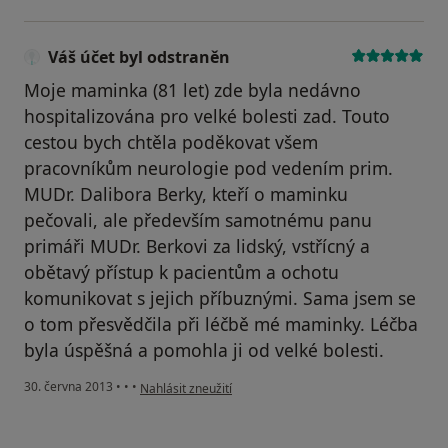
Váš účet byl odstraněn
Moje maminka (81 let) zde byla nedávno
hospitalizována pro velké bolesti zad. Touto
cestou bych chtěla poděkovat všem
pracovníkům neurologie pod vedením prim.
MUDr. Dalibora Berky, kteří o maminku
pečovali, ale především samotnému panu
primáři MUDr. Berkovi za lidský, vstřícný a
obětavý přístup k pacientům a ochotu
komunikovat s jejich příbuznými. Sama jsem se
o tom přesvědčila při léčbě mé maminky. Léčba
byla úspěšná a pomohla ji od velké bolesti.
podle názoru uživatele Váš účet byl odstraněn
30. června 2013
•
•
•
Nahlásit zneužití