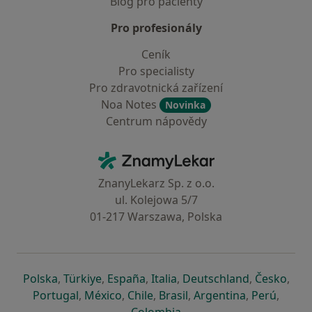
Blog pro pacienty
Pro profesionály
Ceník
Pro specialisty
Pro zdravotnická zařízení
Noa Notes
Novinka
Centrum nápovědy
Kontakt
ZnamyLekar - Hlavní stránka
ZnanyLekarz Sp. z o.o.
ul. Kolejowa 5/7
01-217 Warszawa, Polska
se otevře v nové záložce
se otevře v nové záložce
se otevře v nové záložce
se otevře v nové záložce
se otevře v 
se o
Polska
,
Türkiye
,
España
,
Italia
,
Deutschland
,
Česko
,
se otevře v nové záložce
se otevře v nové záložce
se otevře v nové záložce
se otevře v nové záložc
se otevře v 
se ote
Portugal
,
México
,
Chile
,
Brasil
,
Argentina
,
Perú
,
se otevře v nové záložce