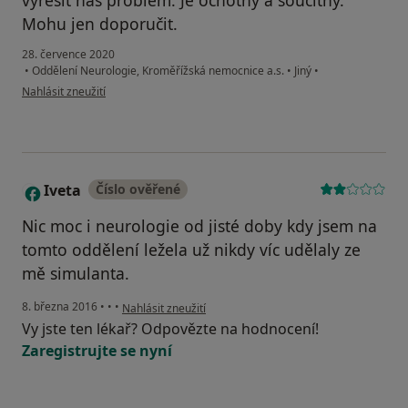
vyřešit náš problém. Je ochotný a soucitný.
Mohu jen doporučit.
28. července 2020
•
Oddělení Neurologie, Kroměřížská nemocnice a.s.
•
Jiný
•
podle názoru uživatele T
Nahlásit zneužití
Iveta
Číslo ověřené
I
Nic moc i neurologie od jisté doby kdy jsem na
tomto oddělení ležela už nikdy víc udělaly ze
mě simulanta.
podle názoru uživatele Iveta
8. března 2016
•
•
•
Nahlásit zneužití
Vy jste ten lékař? Odpovězte na hodnocení!
Zaregistrujte se nyní