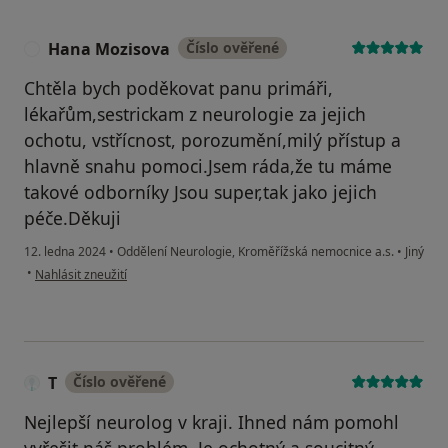
Hana Mozisova
Číslo ověřené
H
Chtěla bych poděkovat panu primáři,
lékařům,sestrickam z neurologie za jejich
ochotu, vstřícnost, porozumění,milý přístup a
hlavně snahu pomoci.Jsem ráda,že tu máme
takové odborníky Jsou super,tak jako jejich
péče.Děkuji
12. ledna 2024
•
Oddělení Neurologie, Kroměřížská nemocnice a.s.
•
Jiný
podle názoru uživatele Hana Mozisova
•
Nahlásit zneužití
T
Číslo ověřené
Nejlepší neurolog v kraji. Ihned nám pomohl