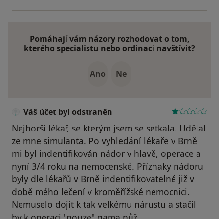
Pomáhají vám názory rozhodovat o tom,
kterého specialistu nebo ordinaci navštívit?
Ano
Ne
Váš účet byl odstraněn
Nejhorší lékař, se kterým jsem se setkala. Udělal
ze mne simulanta. Po vyhledání lékaře v Brně
mi byl indentifikován nádor v hlavě, operace a
nyní 3/4 roku na nemocenské. Příznaky nádoru
byly dle lékařů v Brně indentifikovatelné již v
době mého lečení v kroměřížské nemocnici.
Nemuselo dojít k tak velkému nárustu a stačil
by k operaci "pouze" gama nůž.