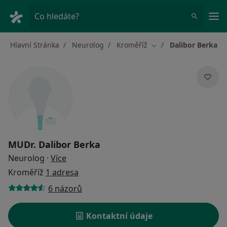
Hla
Co hledáte?
Hlavní Stránka
Neurolog
Kroměříž
Dalibor Berka
Změna města
MUDr.
Dalibor Berka
o specializacích
Neurolog
·
Více
Kroměříž
1 adresa
6 názorů
Kontaktní údaje