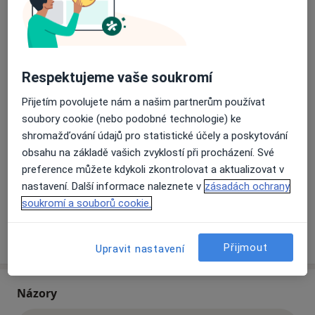
Havlíčkova 660/73,
Kroměříž
76701
Přiblížit mapu
se otevře v nové záložce
Respektujeme vaše soukromí
Dostupnost
Na této adrese online kalendář není aktivní
Přijetím povolujete nám a našim partnerům používat
Co mám v takové situaci udělat?
soubory cookie (nebo podobné technologie) ke
shromažďování údajů pro statistické účely a poskytování
obsahu na základě vašich zvyklostí při procházení. Své
Způsoby platby (soukromé návštěvy)
preference můžete kdykoli zkontrolovat a aktualizovat v
Na teto adrese lékař přijímá pacienty na pojišťovnu
nastavení. Další informace naleznete v
zásadách ochrany
Detaily
soukromí a souborů cookie.
Více
o adrese
Přijmout
Upravit nastavení
Názory