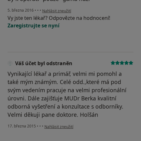
podle názoru uživatele Váš účet byl odstraněn
5. března 2016
•
•
•
Nahlásit zneužití
Vy jste ten lékař? Odpovězte na hodnocení!
Zaregistrujte se nyní
Váš účet byl odstraněn
Vynikající lékař a primář, velmi mi pomohl a
také mým známým. Celé odd.,které má pod
svým vedením pracuje na velmi profesionální
úrovni. Dále zajišťuje MUDr Berka kvalitní
odborná vyšetření a konzultace s odborníky.
Velmi děkuji pane doktore. Holšán
podle názoru uživatele Váš účet byl odstraněn
17. března 2015
•
•
•
Nahlásit zneužití