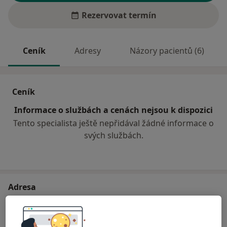
Rezervovat termín
Ceník
Adresy
Názory pacientů (6)
Ceník
Informace o službách a cenách nejsou k dispozici
Tento specialista ještě nepřidával žádné informace o
svých službách.
Adresa
Oddělení Neurologie, Kroměřížská
nemocnice a.s.