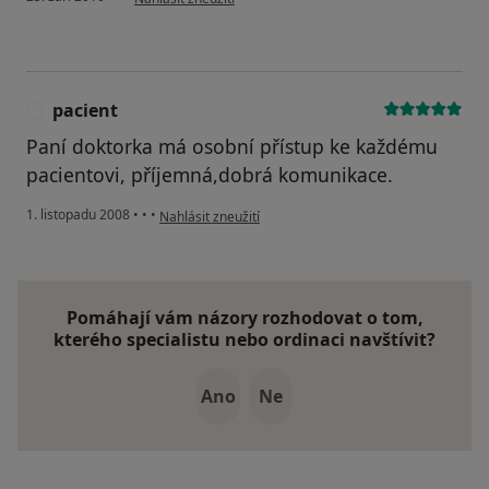
pacient
P
Paní doktorka má osobní přístup ke každému
pacientovi, příjemná,dobrá komunikace.
podle názoru uživatele pacient
1. listopadu 2008
•
•
•
Nahlásit zneužití
Pomáhají vám názory rozhodovat o tom,
kterého specialistu nebo ordinaci navštívit?
Ano
Ne