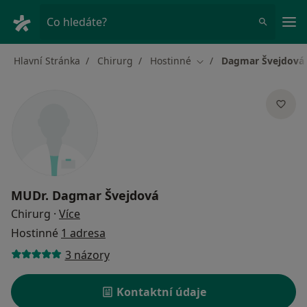
Hla
Co hledáte?
Hlavní Stránka
Chirurg
Hostinné
Dagmar Švejdová
Změna města
MUDr.
Dagmar Švejdová
o specializacích
Chirurg
·
Více
Hostinné
1 adresa
3 názory
Kontaktní údaje