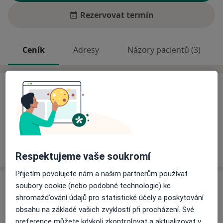
Rezervovat termín
Ceník
Adresy
Názory pacientů (3)
Ceník
Informace o službách a cenách nejsou k dispozici
Tento specialista ještě nepřidával žádné informace o
svých službách.
Respektujeme vaše soukromí
Přijetím povolujete nám a našim partnerům používat
Adresa
soubory cookie (nebo podobné technologie) ke
shromažďování údajů pro statistické účely a poskytování
Sam. ord. lékaře spec. - chirurgie
obsahu na základě vašich zvyklostí při procházení. Své
Horní brána 77,
Hostinné
54371
preference můžete kdykoli zkontrolovat a aktualizovat v