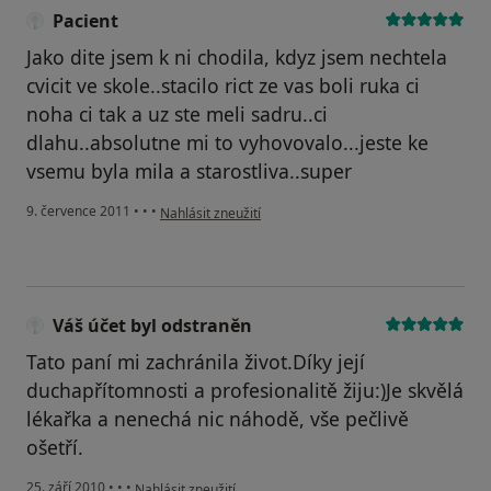
Pacient
Jako dite jsem k ni chodila, kdyz jsem nechtela
cvicit ve skole..stacilo rict ze vas boli ruka ci
noha ci tak a uz ste meli sadru..ci
dlahu..absolutne mi to vyhovovalo...jeste ke
vsemu byla mila a starostliva..super
podle názoru uživatele Pacient
9. července 2011
•
•
•
Nahlásit zneužití
Váš účet byl odstraněn
Tato paní mi zachránila život.Díky její
duchapřítomnosti a profesionalitě žiju:)Je skvělá
lékařka a nenechá nic náhodě, vše pečlivě
ošetří.
podle názoru uživatele Váš účet byl odstraněn
25. září 2010
•
•
•
Nahlásit zneužití