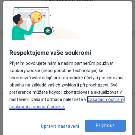
Rezervovat termín
Ceník
Adresy
Názory pacientů
Ceník
Respektujeme vaše soukromí
Informace o službách a cenách nejsou k dispozici
Přijetím povolujete nám a našim partnerům používat
Tento specialista ještě nepřidával žádné informace o
soubory cookie (nebo podobné technologie) ke
svých službách.
shromažďování údajů pro statistické účely a poskytování
obsahu na základě vašich zvyklostí při procházení. Své
preference můžete kdykoli zkontrolovat a aktualizovat v
nastavení. Další informace naleznete v
zásadách ochrany
Adresa
soukromí a souborů cookie.
Krajská nemocnice Liberec, a.s.
Husova 10,
Liberec
460 01
Přijmout
Upravit nastavení