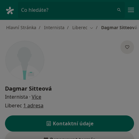
Hla
Co hledáte?
Hlavní Stránka
Internista
Liberec
Dagmar Sitteová
Změna města
Dagmar Sitteová
o specializacích
Internista
·
Více
Liberec
1 adresa
Kontaktní údaje