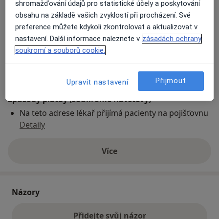
shromažďování údajů pro statistické účely a poskytování
obsahu na základě vašich zvyklostí při procházení. Své
preference můžete kdykoli zkontrolovat a aktualizovat v
Přiblížit mapu
se otevře v nové záložce
nastavení. Další informace naleznete v
zásadách ochrany
soukromí a souborů cookie.
Dostupnost
Na této adrese online kalendář není aktivní
Co mám v takové situaci udělat?
Přijmout
Upravit nastavení
Způsoby platby (soukromé návštěvy)
Na teto adrese lékař přijímá pacienty na pojišťovnu
Detaily
Více
o adrese
Názory
Přidejte svůj názor