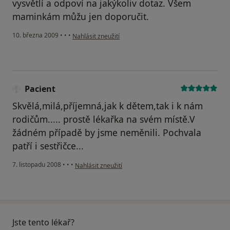
vysvětlí a odpoví na jakýkoliv dotaz. Všem
maminkám můžu jen doporučit.
podle názoru uživatele Jana Foltisová
10. března 2009
•
•
•
Nahlásit zneužití
Pacient
Skvělá,milá,příjemná,jak k dětem,tak i k nám
rodičům..... prostě lékařka na svém místě.V
žádném případě by jsme neměnili. Pochvala
patří i sestřičce...
podle názoru uživatele Pacient
7. listopadu 2008
•
•
•
Nahlásit zneužití
Jste tento lékař?