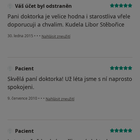
Váš účet byl odstraněn
Pani doktorka je velice hodna i starostliva vřele
doporucuji a chvalim. Kudela Libor Stěbořice
podle názoru uživatele Váš účet byl odstraněn
30. ledna 2015
•
•
•
Nahlásit zneužití
Pacient
Skvělá paní doktorka! Už léta jsme s ní naprosto
spokojeni.
podle názoru uživatele Pacient
9. července 2010
•
•
•
Nahlásit zneužití
Pacient