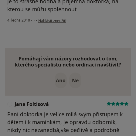
Je to strašně hodná a příjemná doktorka, na
kterou se můžu spolehnout
podle názoru uživatele Pacient
4. ledna 2010
•
•
•
Nahlásit zneužití
Pomáhají vám názory rozhodovat o tom,
kterého specialistu nebo ordinaci navštívit?
Ano
Ne
Jana Foltisová
J
Paní doktorka je velice milá svým přístupem k
dětem i k maminkám, je opravdu odborník,
nikdy nic nezanedbá,vše pečlivě a podrobně