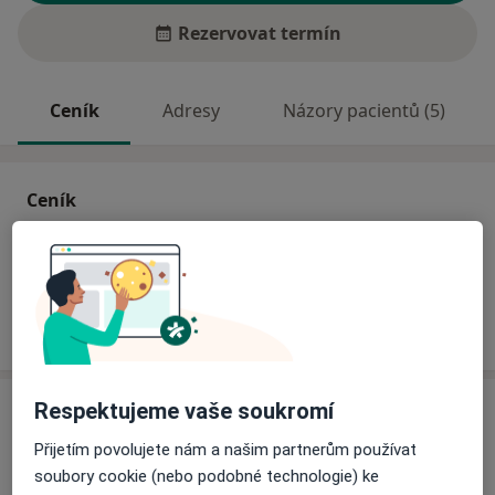
Rezervovat termín
Ceník
Adresy
Názory pacientů (5)
Ceník
Informace o službách a cenách nejsou k dispozici
Tento specialista ještě nepřidával žádné informace o
svých službách.
Adresa
Respektujeme vaše soukromí
Přijetím povolujete nám a našim partnerům používat
Praktický lékař pro děti a dorost
soubory cookie (nebo podobné technologie) ke
Stěbořice 28,
Stěbořice
74751