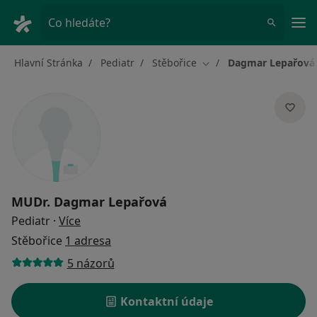
Hla
Co hledáte?
Hlavní Stránka
Pediatr
Stěbořice
Dagmar Lepařová
Změna města
MUDr.
Dagmar Lepařová
o specializacích
Pediatr
·
Více
Stěbořice
1 adresa
5 názorů
Kontaktní údaje