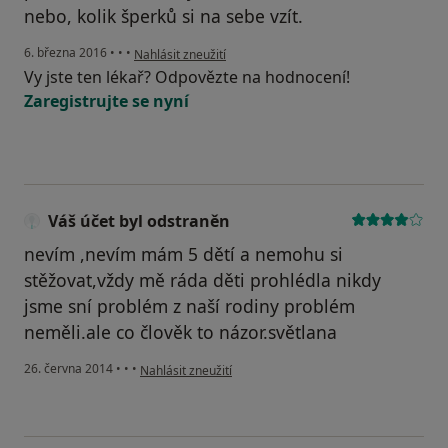
nebo, kolik šperků si na sebe vzít.
podle názoru uživatele Váš účet byl odstraněn
6. března 2016
•
•
•
Nahlásit zneužití
Vy jste ten lékař? Odpovězte na hodnocení!
Zaregistrujte se nyní
Váš účet byl odstraněn
nevím ,nevím mám 5 dětí a nemohu si
stěžovat,vždy mě ráda děti prohlédla nikdy
jsme sní problém z naší rodiny problém
neměli.ale co člověk to názor.světlana
podle názoru uživatele Váš účet byl odstraněn
26. června 2014
•
•
•
Nahlásit zneužití