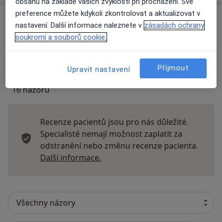
obsahu na základě vašich zvyklostí při procházení. Své
preference můžete kdykoli zkontrolovat a aktualizovat v
Názory
nastavení. Další informace naleznete v
zásadách ochrany
soukromí a souborů cookie.
Přidejte svůj názor
Přijmout
Upravit nastavení
16 názorů
Recenze pacientů jsou pro nás důležité.
Specialisté nemají možnost zaplatit za
odstranění nebo změnu recenze pacienta.
Další informace o názorech
Další informace.