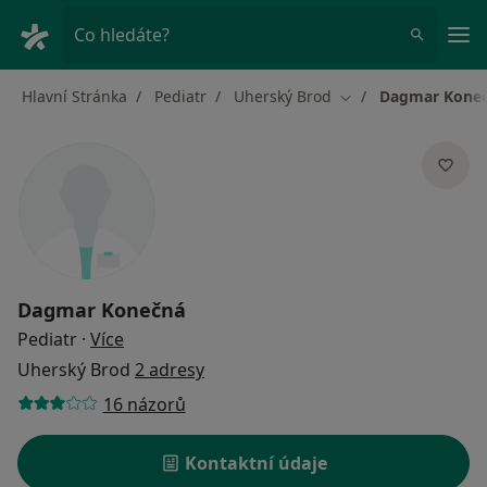
Hla
Co hledáte?
Hlavní Stránka
Pediatr
Uherský Brod
Dagmar Kone
Změna města
Dagmar Konečná
o specializacích
Pediatr
·
Více
Uherský Brod
2 adresy
16 názorů
Kontaktní údaje