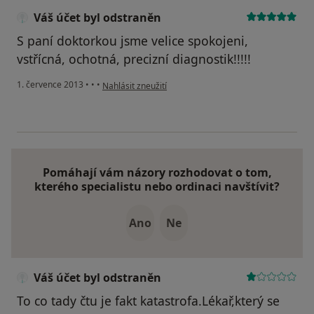
Váš účet byl odstraněn
S paní doktorkou jsme velice spokojeni,
vstřícná, ochotná, precizní diagnostik!!!!!
podle názoru uživatele Váš účet byl odstraněn
1. července 2013
•
•
•
Nahlásit zneužití
Pomáhají vám názory rozhodovat o tom,
kterého specialistu nebo ordinaci navštívit?
Ano
Ne
Váš účet byl odstraněn
To co tady čtu je fakt katastrofa.Lékař,který se