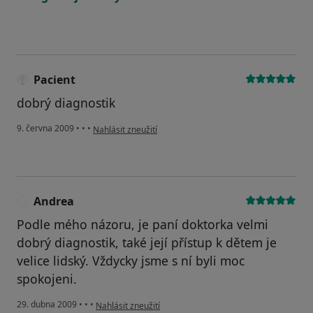
Pacient
dobrý diagnostik
podle názoru uživatele Pacient
9. června 2009
•
•
•
Nahlásit zneužití
Andrea
A
Podle mého názoru, je paní doktorka velmi
dobrý diagnostik, také její přístup k dětem je
velice lidský. Vždycky jsme s ní byli moc
spokojeni.
podle názoru uživatele Andrea
29. dubna 2009
•
•
•
Nahlásit zneužití