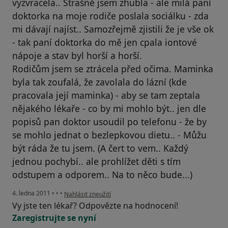
vyzvracela.. Strašně jsem zhubla - ale milá paní
doktorka na moje rodiče poslala sociálku - zda
mi dávají najíst.. Samozřejmě zjistili že je vše ok
- tak paní doktorka do mě jen cpala iontové
nápoje a stav byl horší a horší.
Rodičům jsem se ztrácela před očima. Maminka
byla tak zoufalá, že zavolala do lázní (kde
pracovala její maminka) - aby se tam zeptala
nějakého lékaře - co by mi mohlo být.. jen dle
popisů pan doktor usoudil po telefonu - že by
se mohlo jednat o bezlepkovou dietu.. - Můžu
být ráda že tu jsem. (A čert to vem.. Každý
jednou pochybí.. ale prohlížet děti s tím
odstupem a odporem.. Na to něco bude...)
podle názoru uživatele Pacient
4. ledna 2011
•
•
•
Nahlásit zneužití
Vy jste ten lékař? Odpovězte na hodnocení!
Zaregistrujte se nyní