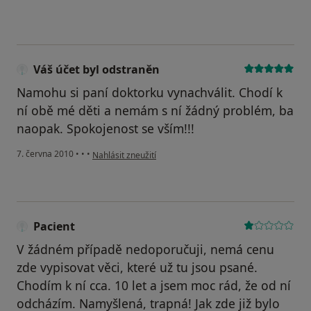
Váš účet byl odstraněn
Namohu si paní doktorku vynachválit. Chodí k
ní obě mé děti a nemám s ní žádný problém, ba
naopak. Spokojenost se vším!!!
podle názoru uživatele Váš účet byl odstraněn
7. června 2010
•
•
•
Nahlásit zneužití
Pacient
V žádném případě nedoporučuji, nemá cenu
zde vypisovat věci, které už tu jsou psané.
Chodím k ní cca. 10 let a jsem moc rád, že od ní
odcházím. Namyšlená, trapná! Jak zde již bylo