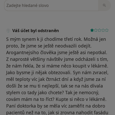
Hledejte v názorech
Váš účet byl odstraněn
S mým synem k ji chodíme třetí rok. Možná jen
proto, že jsme se ještě neodvazili odejít.
Arogantnejsiho člověka jsme ještě asi nepotkal.
Z naprosté většiny návštěv jsme odcházeli s tím,
že nám řekla, že si máme něco koupit v lékárně.
Jako bysme ji nějak obtezovali. Syn nám zvracel,
měl teploty víc jak čtrnáct dní a když jsme za ní
došli že se mu ti nejlepší, tak se na nás dívala
stylem co tady jako chcete? Tak je nemocný,
covám mám na to říct? Kupte si něco v lékárně.
Paní doktorka by se měla víc zaměřit na dobro
pacientů než na to, jak si zrovna nahodit fasádu