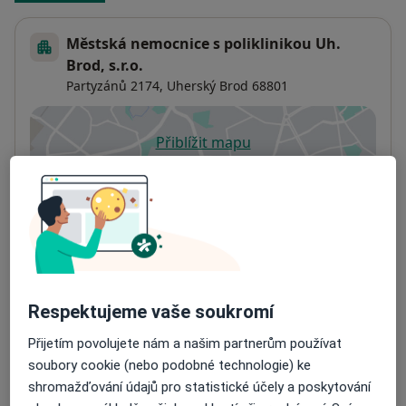
Městská nemocnice s poliklinikou Uh.
Brod, s.r.o.
Partyzánů 2174,
Uherský Brod
68801
Přiblížit mapu
se otevře v nové záložce
Dostupnost
Na této adrese online kalendář není aktivní
Co mám v takové situaci udělat?
Způsoby platby (soukromé návštěvy)
Na teto adrese lékař přijímá pacienty na pojišťovnu
Respektujeme vaše soukromí
Detaily
Přijetím povolujete nám a našim partnerům používat
soubory cookie (nebo podobné technologie) ke
Více
o adrese
shromažďování údajů pro statistické účely a poskytování