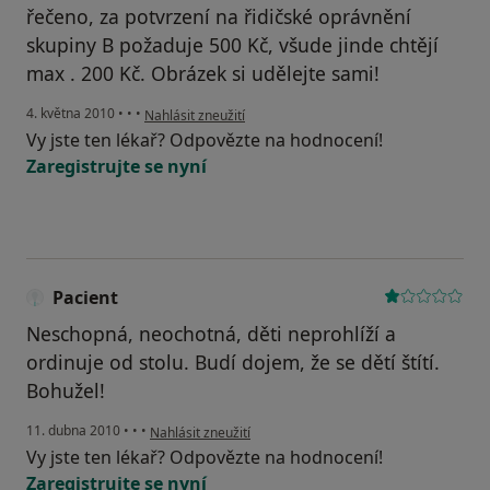
řečeno, za potvrzení na řidičské oprávnění
skupiny B požaduje 500 Kč, všude jinde chtějí
max . 200 Kč. Obrázek si udělejte sami!
podle názoru uživatele Pacient
4. května 2010
•
•
•
Nahlásit zneužití
Vy jste ten lékař? Odpovězte na hodnocení!
Zaregistrujte se nyní
Pacient
Neschopná, neochotná, děti neprohlíží a
ordinuje od stolu. Budí dojem, že se dětí štítí.
Bohužel!
podle názoru uživatele Pacient
11. dubna 2010
•
•
•
Nahlásit zneužití
Vy jste ten lékař? Odpovězte na hodnocení!
Zaregistrujte se nyní