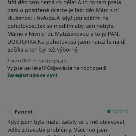
štítí dětí tam nemá co dělat.A to co tam psala
paní o postižené dcerce je fakt děs.Mám s ní
zkušenost - hvězda.A když jdu sdětmi na
pohotovost,tak se modlím aby tam nebyla.
Máme v Nivnici dr. Matušákovou a to je PANÍ
DOKTORKA.Na pohotovosti jsem narazila na dr.
Bačíka a ten byl též výborný.
podle názoru uživatele Váš účet byl odstraněn
8. srpna 2012
•
•
•
Nahlásit zneužití
Vy jste ten lékař? Odpovězte na hodnocení!
Zaregistrujte se nyní
Pacient
Když jsem byla malá, začaly se u mě objevovat
velké zdravotní problémy. Všechno jsem