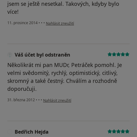
jsem se ještě nesetkal. Takových, kdyby bylo
více!
podle názoru uživatele Váš účet byl odstraněn
11. prosince 2014
•
•
•
Nahlásit zneužití
Váš účet byl odstraněn
Několikrát mi pan MUDr, Petráček pomohl. Je
velmi svědomitý, rychlý, optimistický, citlivý,
skromný a také čestný. Chválím a rozhodně
doporučuji.
podle názoru uživatele Váš účet byl odstraněn
31. března 2012
•
•
•
Nahlásit zneužití
Bedřich Hejda
B