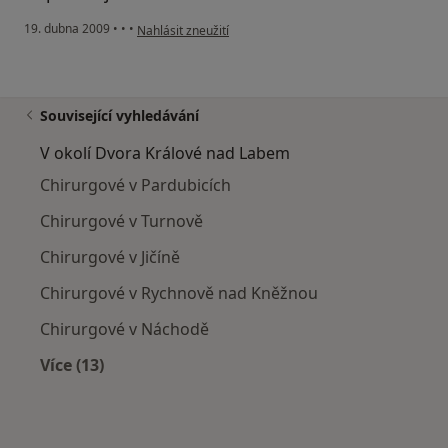
podle názoru uživatele Jiří Pilař
19. dubna 2009
•
•
•
Nahlásit zneužití
Související vyhledávání
V okolí Dvora Králové nad Labem
Chirurgové v Pardubicích
Chirurgové v Turnově
Chirurgové v Jičíně
Chirurgové v Rychnově nad Kněžnou
Chirurgové v Náchodě
Více (13)
Více v kategorii: V okolí Dvora Králové nad La