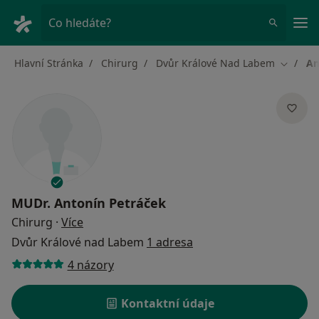
Hla
Co hledáte?
Hlavní Stránka
Chirurg
Dvůr Králové Nad Labem
An
Změna 
MUDr.
Antonín Petráček
o specializacích
Chirurg
·
Více
Dvůr Králové nad Labem
1 adresa
4 názory
Kontaktní údaje