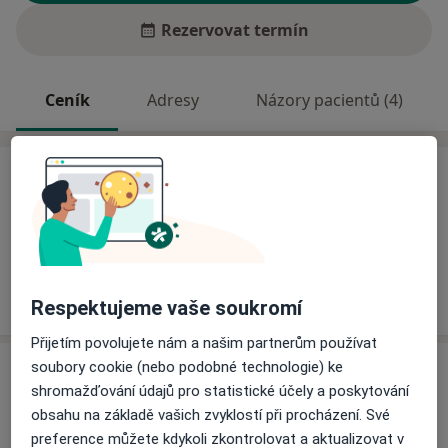
Rezervovat termín
Ceník
Adresy
Názory pacientů (4)
Ceník
Informace o službách a cenách nejsou k dispozici
Tento specialista ještě nepřidával žádné informace o
svých službách.
Respektujeme vaše soukromí
Přijetím povolujete nám a našim partnerům používat
soubory cookie (nebo podobné technologie) ke
Adresa
shromažďování údajů pro statistické účely a poskytování
obsahu na základě vašich zvyklostí při procházení. Své
Chirurgická ambulance
preference můžete kdykoli zkontrolovat a aktualizovat v
Přemyslova 1890,
Dvůr Králové nad Labem
54401