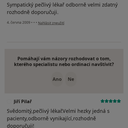
Sympatický pečlivý lékař odborně velmi zdatný
rozhodně doporučuji.
podle názoru uživatele Bedřich Hejda
4. června 2009
•
•
•
Nahlásit zneužití
Pomáhají vám názory rozhodovat o tom,
kterého specialistu nebo ordinaci navštívit?
Ano
Ne
Jiří Pilař
J
Svědomitý,pečlivý lékař.Velmi hezky jedná s
pacienty,odborně vynikající,rozhodně
doporučuji!