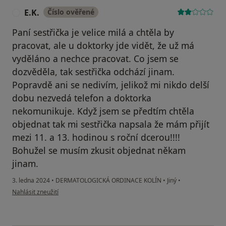
E.K.
Číslo ověřené
E
Paní sestřička je velice milá a chtěla by
pracovat, ale u doktorky jde vidět, že už má
vyděláno a nechce pracovat. Co jsem se
dozvěděla, tak sestřička odchází jinam.
Popravdě ani se nedivím, jelikož mi nikdo delší
dobu nezvedá telefon a doktorka
nekomunikuje. Když jsem se předtím chtěla
objednat tak mi sestřička napsala že mám přijít
mezi 11. a 13. hodinou s roční dcerou!!!!
Bohužel se musím zkusit objednat někam
jinam.
3. ledna 2024
•
DERMATOLOGICKÁ ORDINACE KOLÍN
•
Jiný
•
podle názoru uživatele E.K.
Nahlásit zneužití