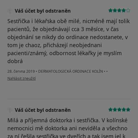
Váš účet byl odstraněn
Sestřička i lékařska obě milé, nicméně mají tolik
pacientů, že objednávají cca 3 měsíce, v čas
objednání se nikdy do ordinace nedostanete, v
tom je chaoz, přicházejí neobjednani
pacienti/známý, odbornost lékařky je myslím
dobrá
28. června 2019
•
DERMATOLOGICKÁ ORDINACE KOLÍN
•
•
podle názoru uživatele Váš účet byl odstraněn
Nahlásit zneužití
Váš účet byl odstraněn
Milá a příjemná doktorka i sestřička. V kolínské
nemocnici mě doktorka ani neviděla a všechno
za ní řešila sestřička ve dveřích a tak jsem jel k