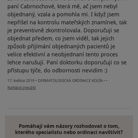
paní Cabrnochové, která mě, ač jsem nebyl
objednaný, vzala a pomohla mi. I když jsem
nepřišel na kontrolu mateřských znamínek, tak
je preventivně zkontrolovala. Doporučuji se
objednat předem, co jsem viděl, tak jejich
způsob přijímání objednaných pacientů je
velice efektivní a neobjednaní tento proces
lehce narušují. Paní doktorku doporučuji co se
přístupu týče, do odbornosti nevidím :)
17. května 2019
•
DERMATOLOGICKÁ ORDINACE KOLÍN
•
•
podle názoru uživatele Váš účet byl odstraněn
Nahlásit zneužití
Pomáhají vám názory rozhodovat o tom,
kterého specialistu nebo ordinaci navštívit?