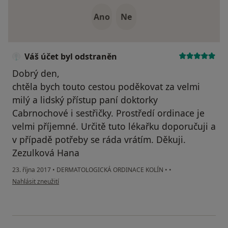
Ano
Ne
Váš účet byl odstraněn
Dobrý den,
chtěla bych touto cestou poděkovat za velmi
milý a lidský přístup paní doktorky
Cabrnochové i sestřičky. Prostředí ordinace je
velmi příjemné. Určitě tuto lékařku doporučuji a
v případě potřeby se ráda vrátím. Děkuji.
Zezulková Hana
23. října 2017
•
DERMATOLOGICKÁ ORDINACE KOLÍN
•
•
podle názoru uživatele Váš účet byl odstraněn
Nahlásit zneužití