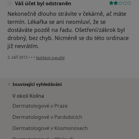
Váš účet byl odstraněn
Nekonečně dlouho strávíte v čekárně, ač máte
termín. Lékařka se ani neomluví, že se
dostáváte pozdě na řadu. Ošetření/zákrok byl
drobný, bez chyb. Nicméně se do této ordinace
již nevrátím.
podle názoru uživatele Váš účet byl odstraněn
2. září 2013
•
•
•
Nahlásit zneužití
Související vyhledávání
V okolí Kolína
Dermatologové v Praze
Dermatologové v Pardubicích
Dermatologové v Kosmonosech