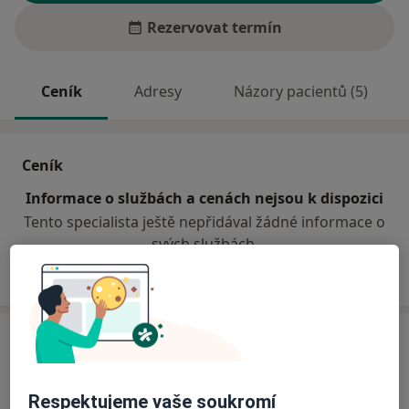
Rezervovat termín
Ceník
Adresy
Názory pacientů (5)
Ceník
Informace o službách a cenách nejsou k dispozici
Tento specialista ještě nepřidával žádné informace o
svých službách.
Adresa
DERMATOLOGICKÁ ORDINACE KOLÍN
Respektujeme vaše soukromí
Smetanova 764,
Kolín
280 02