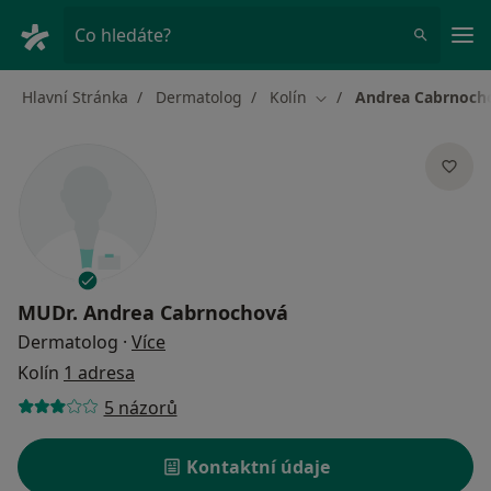
Hla
Co hledáte?
Hlavní Stránka
Dermatolog
Kolín
Andrea Cabrnoch
Změna města
MUDr.
Andrea Cabrnochová
o specializacích
Dermatolog
·
Více
Kolín
1 adresa
5 názorů
Kontaktní údaje