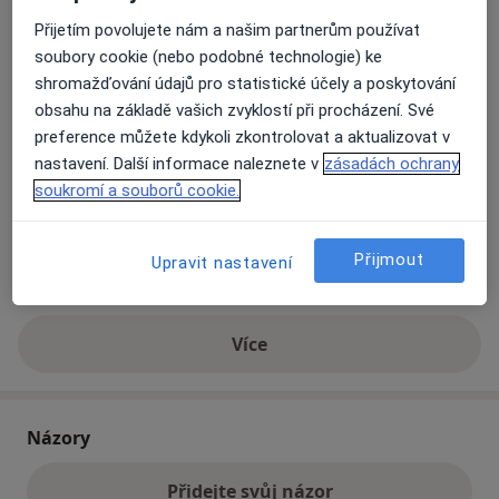
Přijetím povolujete nám a našim partnerům používat
soubory cookie (nebo podobné technologie) ke
Přiblížit mapu
se otevře v nové záložce
shromažďování údajů pro statistické účely a poskytování
obsahu na základě vašich zvyklostí při procházení. Své
Dostupnost
Na této adrese online kalendář není aktivní
preference můžete kdykoli zkontrolovat a aktualizovat v
Co mám v takové situaci udělat?
nastavení. Další informace naleznete v
zásadách ochrany
soukromí a souborů cookie.
Způsoby platby (soukromé návštěvy)
Na teto adrese lékař přijímá pacienty na pojišťovnu
Přijmout
Upravit nastavení
Detaily
Více
o adrese
Názory
Přidejte svůj názor