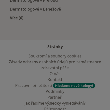
Dermatologové v Přelouči
Dermatologové v Benešově
Více (6)
Více v kategorii: V okolí Kolína
Stránky
Soukromí a soubory cookies
Zásady ochrany osobních údajů pro zaměstnance
zdravotní péče
O nás
Kontakt
Pracovní příležitosti
Hledáme nové kolegy!
Podmínky
Partneři
Jak řadíme výsledky vyhledávání?
Přístupnost