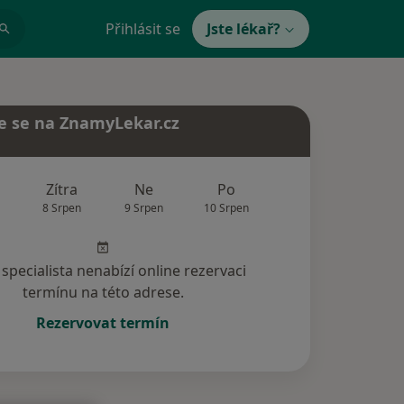
Přihlásit se
Jste lékař?
e se na ZnamyLekar.cz
Zítra
Ne
Po
Út
St
8 Srpen
9 Srpen
10 Srpen
11 Srpen
12 Srp
specialista nenabízí online rezervaci
termínu na této adrese.
Rezervovat termín