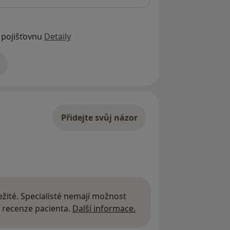
 pojišťovnu
Detaily
adrese
Přidejte svůj názor
žité. Specialisté nemají možnost
Další informace o názor
 recenze pacienta.
Další informace.