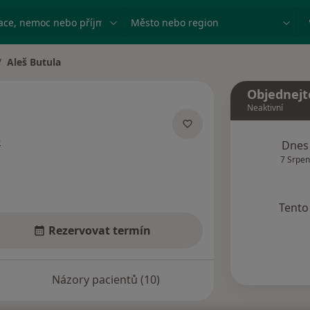
ace, nemoc nebo příjmení
Město nebo region
Aleš Butula
ěna města
Objednejt
Neaktivní
o specializacích
e
Dnes
7 Srpen
Tento 
Rezervovat termín
Názory pacientů (10)