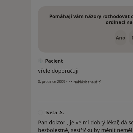
Pomáhají vám názory rozhodovat o 
ordinaci na
Ano
Pacient
vřele doporučuji
podle názoru uživatele Pacient
8. prosince 2009
•
•
•
Nahlásit zneužití
Iveta .S.
I
Pan doktor , je velmi dobrý lékař, dá se
bezbolestné, sestřičku by měnit neměl 