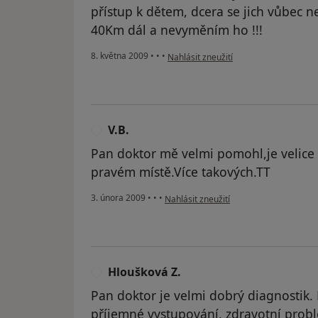
přístup k dětem, dcera se jich vůbec n
40Km dál a nevyměním ho !!!
podle názoru uživatele Iveta .S.
8. května 2009
•
•
•
Nahlásit zneužití
V.B.
V
Pan doktor mě velmi pomohl,je velice p
pravém místě.Více takových.TT
podle názoru uživatele V.B.
3. února 2009
•
•
•
Nahlásit zneužití
Hloušková Z.
H
Pan doktor je velmi dobrý diagnostik.
příjemné vystupování, zdravotní problé