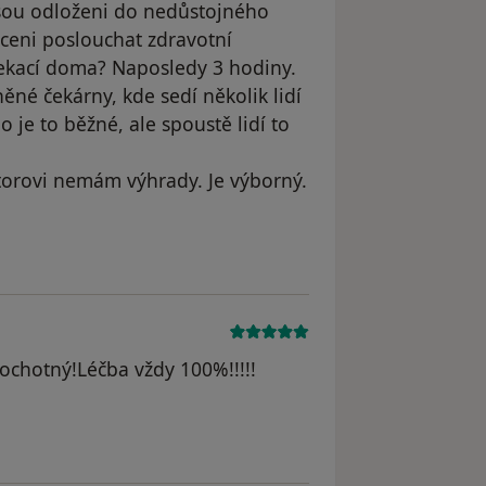
 jsou odloženi do nedůstojného
uceni poslouchat zdravotní
čekací doma? Naposledy 3 hodiny.
něné čekárny, kde sedí několik lidí
o je to běžné, ale spoustě lidí to
ktorovi nemám výhrady. Je výborný.
 ochotný!Léčba vždy 100%!!!!!
traněn