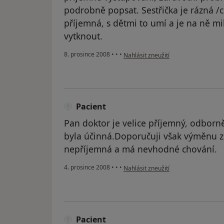
podrobně popsat. Sestřička je rázná /c
příjemná, s dětmi to umí a je na ně mi
vytknout.
podle názoru uživatele Hloušková Z.
8. prosince 2008
•
•
•
Nahlásit zneužití
Pacient
Pan doktor je velice příjemný, odborn
byla účinná.Doporučuji však výměnu zd
nepříjemná a má nevhodné chování.
podle názoru uživatele Pacient
4. prosince 2008
•
•
•
Nahlásit zneužití
Pacient