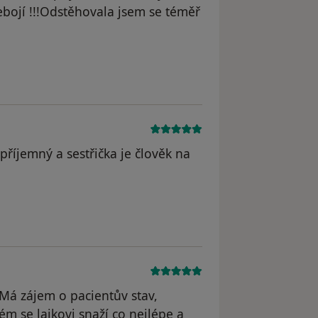
ebojí !!!Odstěhovala jsem se téměř
říjemný a sestřička je člověk na
 Má zájem o pacientův stav,
m se laikovi snaží co nejlépe a