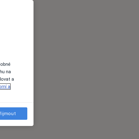
dobné
ahu na
lovat a
omí a
řijmout