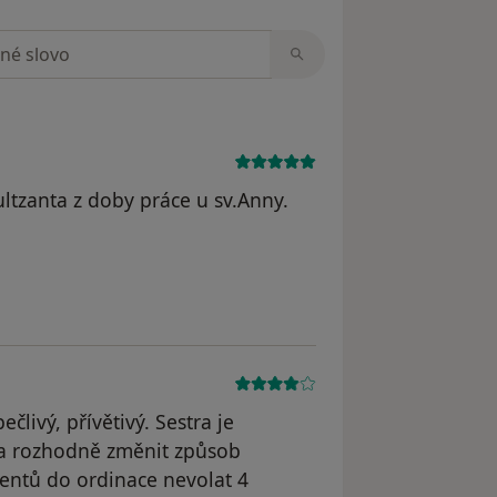
zorech
ltzanta z doby práce u sv.Anny.
yl odstraněn
člivý, přívětivý. Sestra je
ba rozhodně změnit způsob
ientů do ordinace nevolat 4