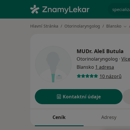
specializ
Hlavní Stránka
Otorinolaryngolog
Blansko
Zm
MUDr.
Aleš Butula
Otorinolaryngolog
·
Víc
Blansko
1 adresa
10 názorů
Kontaktní údaje
Ceník
Adresy