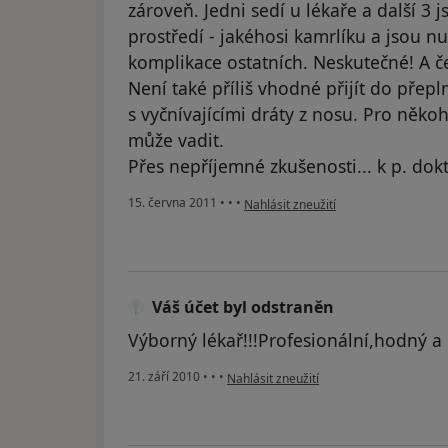
zároveň. Jedni sedí u lékaře a další 3
prostředí - jakéhosi kamrlíku a jsou n
komplikace ostatních. Neskutečné! A 
Není také příliš vhodné přijít do přepl
s vyčnívajícími dráty z nosu. Pro někoh
může vadit.
Přes nepříjemné zkušenosti... k p. do
podle názoru uživatele Pacient
15. června 2011
•
•
•
Nahlásit zneužití
Váš účet byl odstraněn
Výborný lékař!!!Profesionální,hodný a
podle názoru uživatele Váš účet byl ods
21. září 2010
•
•
•
Nahlásit zneužití