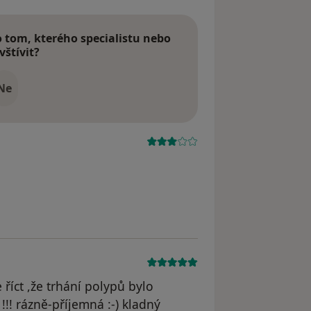
tom, kterého specialistu nebo
vštívit?
Ne
 říct ,že trhání polypů bylo
!!! rázně-příjemná :-) kladný