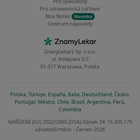
Pro specialisty
Pro zdravotnická zařízení
Noa Notes
Novinka
Centrum nápovědy
Kontakt
ZnamyLekar - Hlavní stránka
ZnanyLekarz Sp. z o.o.
ul. Kolejowa 5/7
01-217 Warszawa, Polska
se otevře v nové záložce
se otevře v nové záložce
se otevře v nové záložce
se otevře v nové záložce
se otevře v 
se o
Polska
,
Türkiye
,
España
,
Italia
,
Deutschland
,
Česko
,
se otevře v nové záložce
se otevře v nové záložce
se otevře v nové záložce
se otevře v nové záložc
se otevře v 
se ote
Portugal
,
México
,
Chile
,
Brasil
,
Argentina
,
Perú
,
se otevře v nové záložce
Colombia
NAŘÍZENÍ (EU) 2022/2065 (DSA) článek 24: 15.395.179
uživatelů/měsíc - Červen 2026