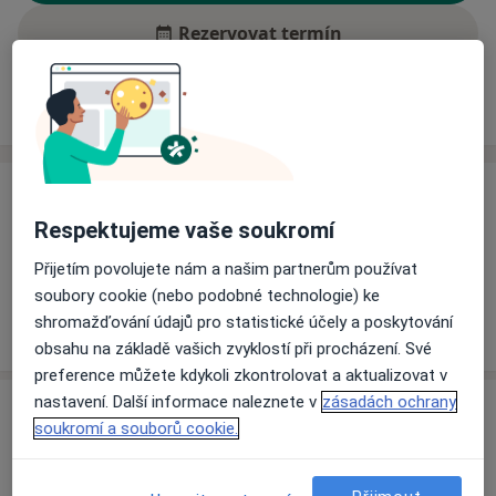
Rezervovat termín
Ceník
Adresy
Názory pacientů (1)
Ceník
Respektujeme vaše soukromí
Informace o službách a cenách nejsou k dispozici
Tento specialista ještě nepřidával žádné informace o
Přijetím povolujete nám a našim partnerům používat
svých službách.
soubory cookie (nebo podobné technologie) ke
shromažďování údajů pro statistické účely a poskytování
obsahu na základě vašich zvyklostí při procházení. Své
preference můžete kdykoli zkontrolovat a aktualizovat v
nastavení. Další informace naleznete v
zásadách ochrany
Adresa
soukromí a souborů cookie.
Chirurgická ambulance
náměstí Míru 3287/13,
Kroměříž
767 01