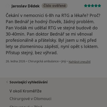
Jaroslav Dědek
Číslo ověřené
J
Čekání v nemocnici 6-8h na RTG a lékaře? Proč?
Pan Bednář je hodný člověk, žádný problém.
Pan Vodák mi udělal RTG ve stejné budově do
30-40min. Pan doktor Bednář se mi věnoval
profesionálně a přátelsky. Byl jsem u něj před
lety se zlomeninou zápěstí, nyní opět s loktem.
Přístup stejný, bez výhrad.
podle názoru uživatele Jaros
26. ledna 2026
•
Chirurgická ambulance
•
Jiný
•
Nahlásit zneužití
Související vyhledávání
V okolí Kroměříže
Chirurgové v Olomouci