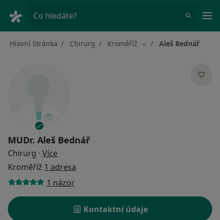
Hla
Co hledáte?
Hlavní Stránka
Chirurg
Kroměříž
Aleš Bednář
Změna města
MUDr.
Aleš Bednář
o specializacích
Chirurg
·
Více
Kroměříž
1 adresa
1 názor
Kontaktní údaje