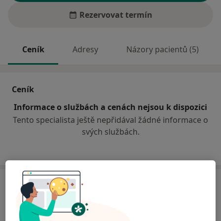
Rezervovat termín
Ceník
Adresy
Názory pacientů (5)
Ceník
Informace o službách a cenách nejsou k dispozici
Tento specialista ještě nepřidával žádné informace o
svých službách.
Adresy (2)
Adresa 1
Adresa 2