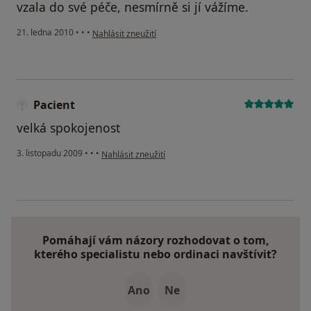
vzala do své péče, nesmírně si jí vážíme.
podle názoru uživatele Pacient
21. ledna 2010
•
•
•
Nahlásit zneužití
Pacient
velká spokojenost
podle názoru uživatele Pacient
3. listopadu 2009
•
•
•
Nahlásit zneužití
Pomáhají vám názory rozhodovat o tom,
kterého specialistu nebo ordinaci navštívit?
Ano
Ne