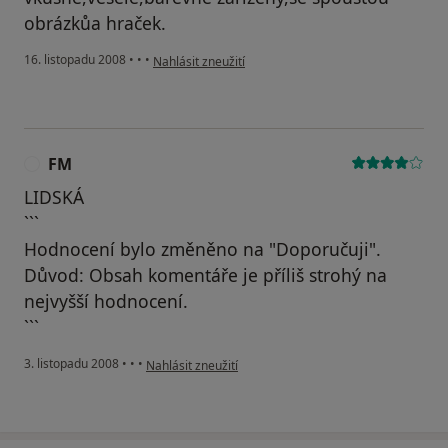
obrázkůa hraček.
podle názoru uživatele paní B.
16. listopadu 2008
•
•
•
Nahlásit zneužití
FM
F
LIDSKÁ
```
Hodnocení bylo změněno na "Doporučuji".
Důvod: Obsah komentáře je příliš strohý na
nejvyšší hodnocení.
```
podle názoru uživatele FM
3. listopadu 2008
•
•
•
Nahlásit zneužití