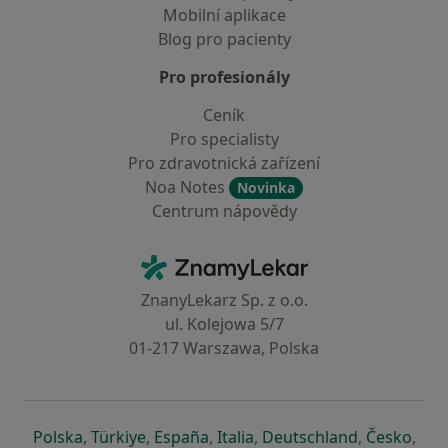
Mobilní aplikace
Blog pro pacienty
Pro profesionály
Ceník
Pro specialisty
Pro zdravotnická zařízení
Noa Notes
Novinka
Centrum nápovědy
Kontakt
ZnamyLekar - Hlavní stránka
ZnanyLekarz Sp. z o.o.
ul. Kolejowa 5/7
01-217 Warszawa, Polska
se otevře v nové záložce
se otevře v nové záložce
se otevře v nové záložce
se otevře v nové záložce
se otevře v 
se o
Polska
,
Türkiye
,
España
,
Italia
,
Deutschland
,
Česko
,