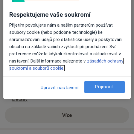
Praktický lékař pro děti a dorost
Respektujeme vaše soukromí
Jánského 24,
Olomouc
779 00
Přijetím povolujete nám a našim partnerům používat
soubory cookie (nebo podobné technologie) ke
Přiblížit mapu
shromažďování údajů pro statistické účely a poskytování
se otevře v nové záložce
obsahu na základě vašich zvyklostí při procházení. Své
preference můžete kdykoli zkontrolovat a aktualizovat v
Dostupnost
Na této adrese online kalendář není aktivní
nastavení. Další informace naleznete v
zásadách ochrany
Co mám v takové situaci udělat?
soukromí a souborů cookie.
Způsoby platby (soukromé návštěvy)
Přijmout
Upravit nastavení
Na teto adrese lékař přijímá pacienty na pojišťovnu
Detaily
Více
o adrese