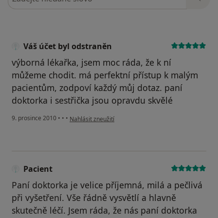
Váš účet byl odstraněn
výborná lékařka, jsem moc ráda, že k ní
můžeme chodit. má perfektní přístup k malým
pacientům, zodpoví každý můj dotaz. paní
doktorka i sestřička jsou opravdu skvělé
podle názoru uživatele Váš účet byl odstraněn
9. prosince 2010
•
•
•
Nahlásit zneužití
Pacient
Paní doktorka je velice příjemná, milá a pečlivá
při vyšetření. Vše řádně vysvětlí a hlavně
skutečně léčí. Jsem ráda, že nás paní doktorka