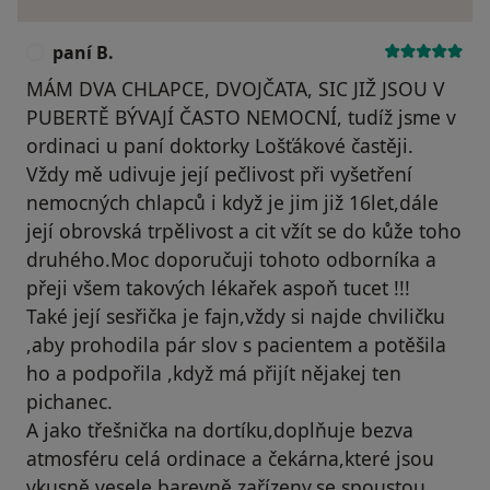
paní B.
P
MÁM DVA CHLAPCE, DVOJČATA, SIC JIŽ JSOU V
PUBERTĚ BÝVAJÍ ČASTO NEMOCNÍ, tudíž jsme v
ordinaci u paní doktorky Lošťákové častěji.
Vždy mě udivuje její pečlivost při vyšetření
nemocných chlapců i když je jim již 16let,dále
její obrovská trpělivost a cit vžít se do kůže toho
druhého.Moc doporučuji tohoto odborníka a
přeji všem takových lékařek aspoň tucet !!!
Také její sesřička je fajn,vždy si najde chviličku
,aby prohodila pár slov s pacientem a potěšila
ho a podpořila ,když má přijít nějakej ten
pichanec.
A jako třešnička na dortíku,doplňuje bezva
atmosféru celá ordinace a čekárna,které jsou
vkusně,vesele,barevně zařízeny,se spoustou