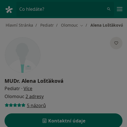
Hla
Co hledáte?
Hlavní Stránka
Pediatr
Olomouc
Alena Lošťáková
Změna města
MUDr.
Alena Lošťáková
o specializacích
Pediatr
·
Více
Olomouc
2 adresy
5 názorů
Kontaktní údaje