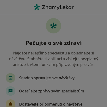
Hla
Praktický Lékař • Brno-Nový Lískovec, Brno, jihomoravský
Filtry
Mapa
Praktický lékař, Brno-Nový Lískovec, Brno
Pečujte o své zdraví
Jak řadíme výsledky vyhledávání?
Najděte nejlepšího specialistu a objednejte si
návštěvu. Stáhněte si aplikaci a získejte bezplatný
Jakou pojišťovnu máte?
přístup k všem funkcím připraveným pro vás:
Všeobecná zdravotní pojišťovna
Zdravotní poj
Snadno spravujte své návštěvy
Odesílejte zprávy svým specialistům
Dostávejte připomenutí o návštěvě