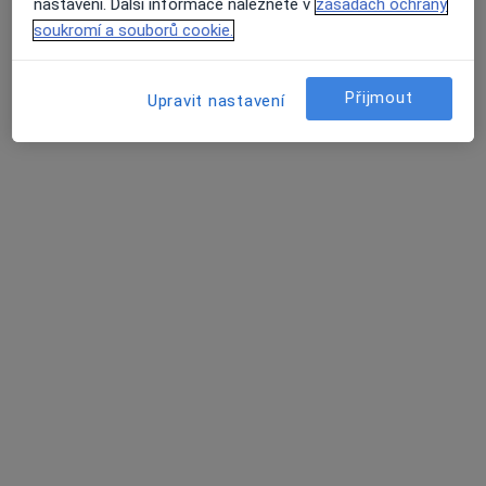
nastavení. Další informace naleznete v
zásadách ochrany
21 názorů
soukromí a souborů cookie.
Šumavská 33, Brno
•
Mapa
Praktický lékař
Přijmout
Upravit nastavení
Tento specialista nenabízí online rezervaci termínu na této adrese.
Rezervovat termín
MUDr. Eva Hamžová
Praktický lékař
33 názorů