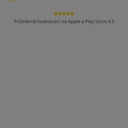
Průměrné hodnocení na Apple a Play Store 4.5
Dagmar Zdubová
Praktický lékař
11 názorů
Křídlovická 19b, Brno
•
Mapa
Ordinace praktického lékaře
Tento specialista nenabízí online rezervaci termínu na této adrese.
Rezervovat termín