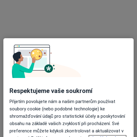
MUDr. Eva Hrubá
Praktický lékař
22 názorů
Pionýrská 11, Brno
•
Mapa
Praktická lékařka
Tento specialista nenabízí online rezervaci termínu na této adrese.
Rezervovat termín
Respektujeme vaše soukromí
Přijetím povolujete nám a našim partnerům používat
soubory cookie (nebo podobné technologie) ke
shromažďování údajů pro statistické účely a poskytování
obsahu na základě vašich zvyklostí při procházení. Své
MUDr. Karla Dostálová
preference můžete kdykoli zkontrolovat a aktualizovat v
Praktický lékař