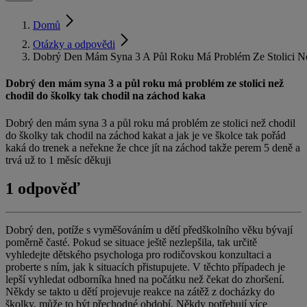
Domů
Otázky a odpovědi
Dobrý Den Mám Syna 3 A Půl Roku Má Problém Ze Stolici N
Dobrý den mám syna 3 a půl roku má problém ze stolici než
chodil do školky tak chodil na záchod kaka
Dobrý den mám syna 3 a půl roku má problém ze stolici než chodil
do školky tak chodil na záchod kakat a jak je ve školce tak pořád
kaká do trenek a neřekne že chce jít na záchod takže perem 5 deně a
trvá už to 1 měsíc děkuji
1 odpověď
Dobrý den, potíže s vyměšováním u dětí předškolního věku bývají
poměrně časté. Pokud se situace ještě nezlepšila, tak určitě
vyhledejte dětského psychologa pro rodičovskou konzultaci a
proberte s ním, jak k situacích přistupujete. V těchto případech je
lepší vyhledat odborníka hned na počátku než čekat do zhoršení.
Někdy se takto u dětí projevuje reakce na zátěž z docházky do
školky, může to být přechodné období. Někdy potřebují více