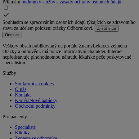
Přijímám
podmínky služby
a
zásady ochrany osobních údajů
Souhlasím se zpracováním osobních údajů týkajících se zdravotního
stavu za účelem položení otázky Odborníkovi.
Zjistit více
Odeslat
Veškerý obsah publikovaný na portálu ZnamyLekar.cz zejména
Otázky a odpovědi, má pouze informativní charakter. Internet
nepředstavuje plnohodnotnou náhradu lékařské péče poskytované
specialistou.
Služby
Soukromí a cookies
O nás
Kontakt
Kariéra
Nové nabídky
Obchodní podmínky
Pro pacienty
Specialisté
Kliniky
Zeptejte se odborníka