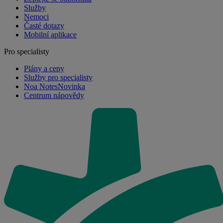
Služby
Nemoci
Časté dotazy
Mobilní aplikace
Pro specialisty
Plány a ceny
Služby pro specialisty
Noa Notes
Novinka
Centrum nápovědy