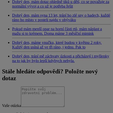
Dobrý den, mám dotaz ohledně tiků u dětí, co se považuje za
normální vývoj a co už je potřeba řešit
Dobrý den, mám syna 13 let, trápí ho zlé sny o hadech, každé
ráno ho místo v posteli najdu v obýváku
Pokud mám menší opar na horní části rtů, mám náplast a
mažu si to krémem. Doma máme 3 měsíční mimink
Dobrý den, máme vnučku, které budou v květnu 2 roky.
Každý den usíná až ve tři ráno, j jednu. Pak to
Dobrý den, trápí mě záchvaty úzkosti a přicházejí i myšlenky
na to jak by bylo lepší kdybych nebyla.
Stále hledáte odpovědi? Položte nový
dotaz
Vaše otázka