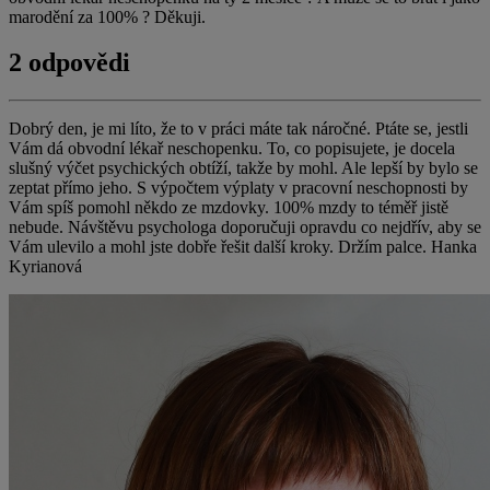
marodění za 100% ? Děkuji.
2 odpovědi
Dobrý den, je mi líto, že to v práci máte tak náročné. Ptáte se, jestli
Vám dá obvodní lékař neschopenku. To, co popisujete, je docela
slušný výčet psychických obtíží, takže by mohl. Ale lepší by bylo se
zeptat přímo jeho. S výpočtem výplaty v pracovní neschopnosti by
Vám spíš pomohl někdo ze mzdovky. 100% mzdy to téměř jistě
nebude. Návštěvu psychologa doporučuji opravdu co nejdřív, aby se
Vám ulevilo a mohl jste dobře řešit další kroky. Držím palce. Hanka
Kyrianová