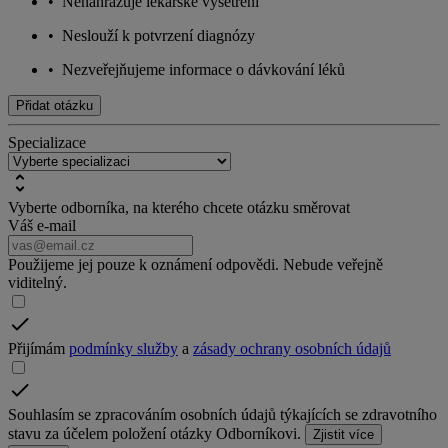
•
Nenahrazuje lékařské vyšetření
•
Neslouží k potvrzení diagnózy
•
Nezveřejňujeme informace o dávkování léků
Přidat otázku
Specializace
Vyberte odborníka, na kterého chcete otázku směrovat
Váš e-mail
Použijeme jej pouze k oznámení odpovědi. Nebude veřejně
viditelný.
Přijímám
podmínky služby
a
zásady ochrany osobních údajů
Souhlasím se zpracováním osobních údajů týkajících se zdravotního
stavu za účelem položení otázky Odborníkovi.
Zjistit více