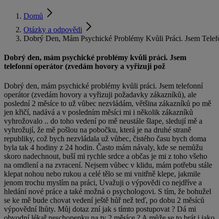
Domů
Otázky a odpovědi
Dobrý Den, Mám Psychické Problémy Kvůli Práci. Jsem Telef
Dobrý den, mám psychické problémy kvůli práci. Jsem
telefonní operátor (zvedám hovory a vyřizuji pož
Dobrý den, mám psychické problémy kvůli práci. Jsem telefonní
operátor (zvedám hovory a vyřizuji požadavky zákazníků), ale
poslední 2 měsíce to už vůbec nezvládám, většina zákazníků po mě
jen křičí, nadává a v posledním měsíci mi i několik zákazníků
vyhrožovalo .. do toho vedení po mě neustále šlape, sledují mě a
vyhrožují, že mě pošlou na pobočku, která je na druhé straně
republiky, což bych nezvládala už vůbec, čistého času bych doma
byla tak 4 hodiny z 24 hodin. Často mám návaly, kde se nemůžu
skoro nadechnout, buší mi rychle srdce a občas je mi z toho všeho
na omdlení a na zvracení. Nejsem vůbec v klidu, mám potřebu stále
klepat nohou nebo rukou a celé tělo se mi vnitřně klepe, jakmile
jenom trochu myslím na práci, Uvažuji o výpovědi co nejdříve a
hledání nové práce a také možná o psychologovi. S tím, že bohužel
se ke mě bude chovat vedení ještě hůř než teď, po dobu 2 měsíců
výpovědní lhůty. Můj dotaz zní jak s tímto postupovat ? Dá mi
obvodní lékař neschopenku na ty 2 měsíce ? A může se to brát i jako