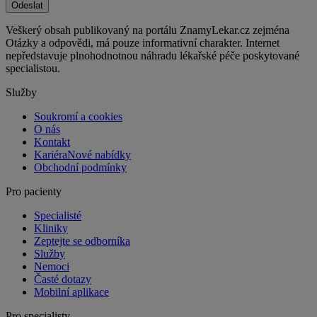
Odeslat
Veškerý obsah publikovaný na portálu ZnamyLekar.cz zejména
Otázky a odpovědi, má pouze informativní charakter. Internet
nepředstavuje plnohodnotnou náhradu lékařské péče poskytované
specialistou.
Služby
Soukromí a cookies
O nás
Kontakt
Kariéra
Nové nabídky
Obchodní podmínky
Pro pacienty
Specialisté
Kliniky
Zeptejte se odborníka
Služby
Nemoci
Časté dotazy
Mobilní aplikace
Pro specialisty