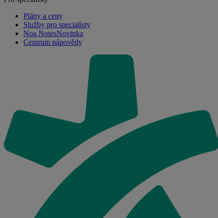
Plány a ceny
Služby pro specialisty
Noa Notes
Novinka
Centrum nápovědy