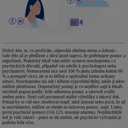
Dobrý den, to, co prožíváte, odpovídá silnému stresu a úzkosti –
vaše tělo už je přetížené a dává jasně najevo, že potřebujete pomoc a
odpočinek. Praktický lékař vám může vystavit neschopenku i z
psychických důvodů, případně vás odešle k psychologovi nebo
psychiatrovi. Nemocenská sice není 100 % platu (zhruba kolem 60
% a postupně více), ale je to běžná a oprávněná forma ochrany
zdraví. Neschopenku lze mít i během výpovědní lhůty, takže ji takto
můžete překlenout. Doporučený postup je co nejdříve zajít k lékaři,
otevřeně popsat potíže, řešit odbornou pomoc a zároveň zvážit
změnu práce. Není vaší povinností snášet výhrůžky a takový tlak.
Pokud by se váš stav zhoršoval (např. silné úzkosti nebo pocit, že už
to nezvládnete), můžete se obrátit na krizovou pomoc, např. Linku
první psychické pomoci (116 123, nonstop zdarma). Nejdůležitější
teď je vaše zdraví – práce se dá změnit, ale psychické vyčerpání je
potřeba řešit včas.