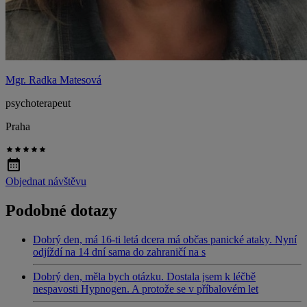
Mgr. Radka Matesová
psychoterapeut
Praha
Objednat návštěvu
Podobné dotazy
Dobrý den, má 16-ti letá dcera má občas panické ataky. Nyní
odjíždí na 14 dní sama do zahraničí na s
Dobrý den, měla bych otázku. Dostala jsem k léčbě
nespavosti Hypnogen. A protože se v příbalovém let