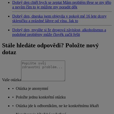
Dobrý den chtěl bych se zeptat Mám problém třese se my tělo
a nevím čím to je můžete my poradit děk
Dobrý den, dneska jsem objevila v pokoji mé 16 lete dcery
skleničku a prázdné láhve od vína. Jak to
Dobrý den, myslíte si že drogová závislost, alkoholismus a
podobné problémy může člověk začít řešit
Stále hledáte odpovědi? Položte nový
dotaz
Vaše otázka
•
Otázka je anonymní
•
Položte jednu konkrétní otázku
•
Otázka jde k odborníkům, ne ke konkrétnímu lékaři