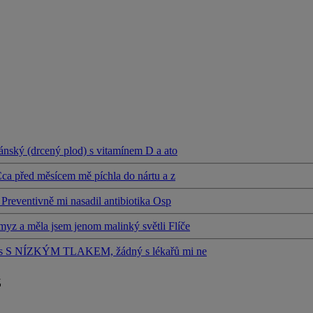
ánský (drcený plod) s vitamínem D a ato
Cca před měsícem mě píchla do nártu a z
Preventivně mi nasadil antibiotika Osp
yz a měla jsem jenom malinký světli Flíče
kám s S NÍZKÝM TLAKEM, žádný s lékařů mi ne
z