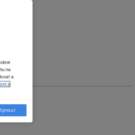
dobné
ahu na
lovat a
omí a
řijmout