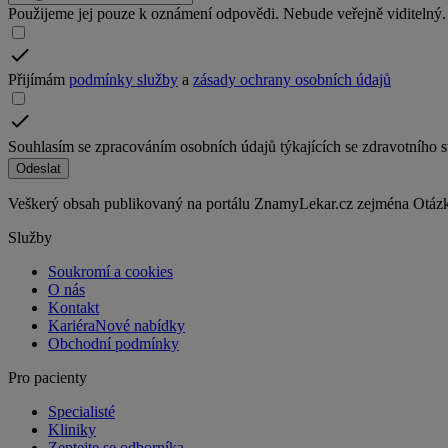
Použijeme jej pouze k oznámení odpovědi. Nebude veřejně viditelný.
Přijímám
podmínky služby
a
zásady ochrany osobních údajů
Souhlasím se zpracováním osobních údajů týkajících se zdravotního 
Odeslat
Veškerý obsah publikovaný na portálu ZnamyLekar.cz zejména Otázky 
Služby
Soukromí a cookies
O nás
Kontakt
Kariéra
Nové nabídky
Obchodní podmínky
Pro pacienty
Specialisté
Kliniky
Zeptejte se odborníka