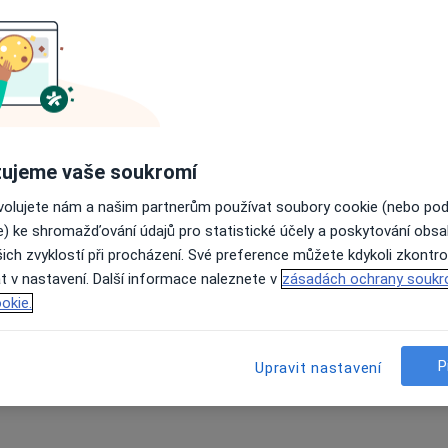
ujeme vaše soukromí
ovolujete nám a našim partnerům používat soubory cookie (nebo po
e) ke shromažďování údajů pro statistické účely a poskytování obs
ich zvyklostí při procházení. Své preference můžete kdykoli zkontro
t v nastavení. Další informace naleznete v
zásadách ochrany soukr
okie.
P
Upravit nastavení