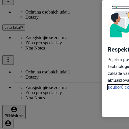
Ochrana osobních údajů
Dotazy
Jste lékař?
Zaregistrujte se zdarma
Zóna pro specialisty
Noa Notes
Respekt
Přijetím p
technologi
Ochrana osobních údajů
základě vaš
Dotazy
aktualizova
souborů co
Zaregistrujte se zdarma
Zóna pro specialisty
Noa Notes
Přihlásit se