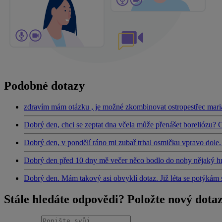
Podobné dotazy
zdravím mám otázku , je možné zkombinovat ostropestřec mari
Dobrý den, chci se zeptat dna včela může přenášet boreliózu? 
Dobrý den, v pondělí ráno mi zubař trhal osmičku vpravo dole. 
Dobrý den před 10 dny mě večer něco bodlo do nohy nějaký hm
Dobrý den. Mám takový asi obvyklí dotaz. Již léta se potý
Stále hledáte odpovědi? Položte nový dota