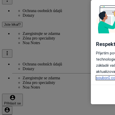
Ochrana osobních údajů
Dotazy
Jste lékař?
Zaregistrujte se zdarma
Zóna pro specialisty
Noa Notes
Respekt
Přijetím p
technologi
Ochrana osobních údajů
základě vaš
Dotazy
aktualizova
souborů co
Zaregistrujte se zdarma
Zóna pro specialisty
Noa Notes
Přihlásit se