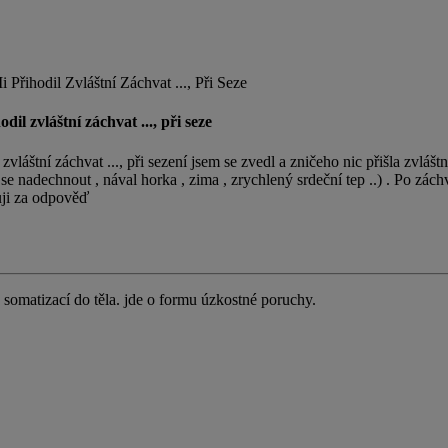
Přihodil Zvláštní Záchvat ..., Při Seze
il zvláštní záchvat ..., při seze
vláštní záchvat ..., při sezení jsem se zvedl a zničeho nic přišla zvlášt
se nadechnout , nával horka , zima , zrychlený srdeční tep ..) . Po zá
uji za odpověď
 somatizací do těla. jde o formu úzkostné poruchy.