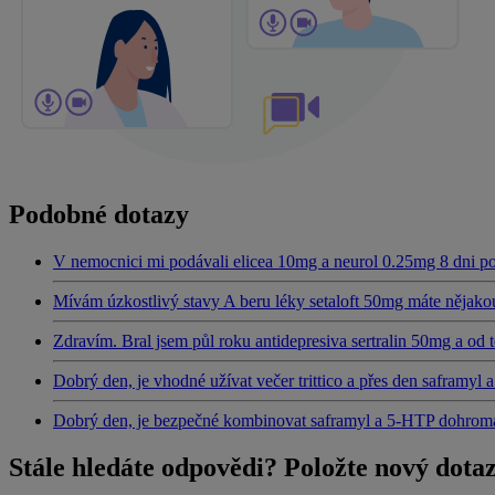
Podobné dotazy
V nemocnici mi podávali elicea 10mg a neurol 0.25mg 8 dni p
Mívám úzkostlivý stavy A beru léky setaloft 50mg máte nějako
Zdravím. Bral jsem půl roku antidepresiva sertralin 50mg a od 
Dobrý den, je vhodné užívat večer trittico a přes den saframyl
Dobrý den, je bezpečné kombinovat saframyl a 5-HTP dohrom
Stále hledáte odpovědi? Položte nový dota