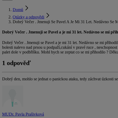
Domů
Otázky a odpovědi
Dobrý Večer . Jmenuji Se Pavel A Je Mi 31 Let. Nedávno Se Mi 
Dobrý Večer . Jmenuji se Pavel a je mi 31 let. Nedávno se mi přihod
Dobrý Večer . Jmenuji se Pavel a je mi 31 let. Nedávno se mi přihodil z
bolesti nalevo nad prsou u podpaží,cukání v pravé ruce , neschopnost 
palet dole v podbřišku. Mohl bych se zeptat co se mi přihodilo ? Děk
1 odpověď
Dobrý den, mohlo se jednat o panickou ataku, tedy záchvat úzkosti se
MUDr. Pavla Prašivková