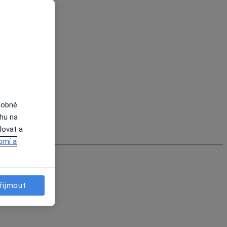
dobné
ahu na
lovat a
omí a
řijmout