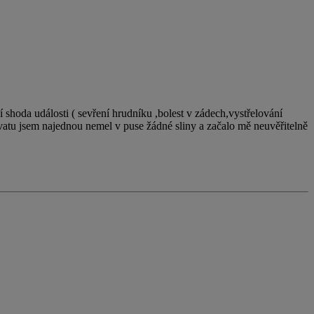
ní shoda události ( sevření hrudníku ,bolest v zádech,vystřelování
chvatu jsem najednou nemel v puse žádné sliny a začalo mě neuvěřitelně