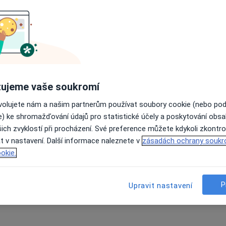
ujeme vaše soukromí
ovolujete nám a našim partnerům používat soubory cookie (nebo po
e) ke shromažďování údajů pro statistické účely a poskytování obs
ich zvyklostí při procházení. Své preference můžete kdykoli zkontro
t v nastavení. Další informace naleznete v
zásadách ochrany soukr
okie.
P
Upravit nastavení