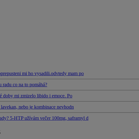
oprepusteni mi ho vysadili.odvtedy mam po
u radu co na to pomáhá?
té doby mi zmizelo libido i emoce. Po
 a lavekan, nebo je kombinace nevhodn
ady? 5-HTP užívám večer 100mg, saframyl d
z