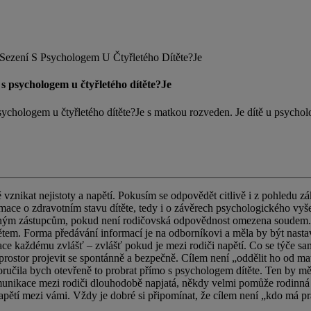
ezení S Psychologem U Čtyřletého Dítěte?Je
s psychologem u čtyřletého dítěte?Je
sychologem u čtyřletého dítěte?Je s matkou rozveden. Je dítě u psych
vznikat nejistoty a napětí. Pokusím se odpovědět citlivě i z pohledu 
mace o zdravotním stavu dítěte, tedy i o závěrech psychologického vyš
ým zástupcům, pokud není rodičovská odpovědnost omezena soudem. T
ětem. Forma předávání informací je na odborníkovi a měla by být nasta
každému zvlášť – zvlášť pokud je mezi rodiči napětí. Co se týče samot
rostor projevit se spontánně a bezpečně. Cílem není „oddělit ho od matk
učila bych otevřeně to probrat přímo s psychologem dítěte. Ten by měl 
omunikace mezi rodiči dlouhodobě napjatá, někdy velmi pomůže rodinná
pětí mezi vámi. Vždy je dobré si připomínat, že cílem není „kdo má právo