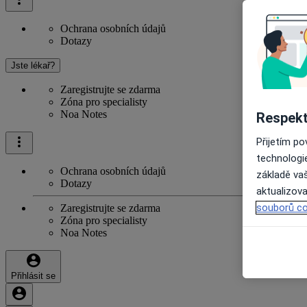
Ochrana osobních údajů
Dotazy
Jste lékař?
Zaregistrujte se zdarma
Zóna pro specialisty
Noa Notes
Respekt
Přijetím p
technologi
Ochrana osobních údajů
základě vaš
Dotazy
aktualizova
souborů co
Zaregistrujte se zdarma
Zóna pro specialisty
Noa Notes
Přihlásit se