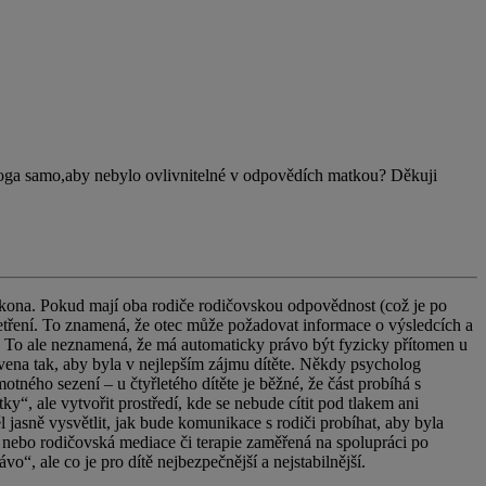
ologa samo,aby nebylo ovlivnitelné v odpovědích matkou? Děkuji
zákona. Pokud mají oba rodiče rodičovskou odpovědnost (což je po
etření. To znamená, že otec může požadovat informace o výsledcích a
o ale neznamená, že má automaticky právo být fyzicky přítomen u
vena tak, aby byla v nejlepším zájmu dítěte. Někdy psycholog
ného sezení – u čtyřletého dítěte je běžné, že část probíhá s
y“, ale vytvořit prostředí, kde se nebude cítit pod tlakem ani
jasně vysvětlit, jak bude komunikace s rodiči probíhat, aby byla
 nebo rodičovská mediace či terapie zaměřená na spolupráci po
“, ale co je pro dítě nejbezpečnější a nejstabilnější.