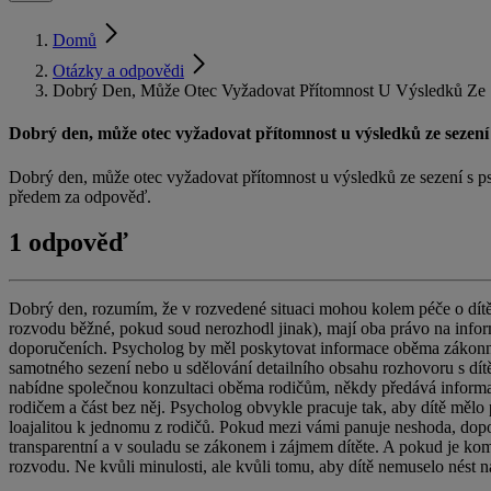
Domů
Otázky a odpovědi
Dobrý Den, Může Otec Vyžadovat Přítomnost U Výsledků Ze S
Dobrý den, může otec vyžadovat přítomnost u výsledků ze sezení 
Dobrý den, může otec vyžadovat přítomnost u výsledků ze sezení s p
předem za odpověď.
1 odpověď
Dobrý den, rozumím, že v rozvedené situaci mohou kolem péče o dítě 
rozvodu běžné, pokud soud nerozhodl jinak), mají oba právo na infor
doporučeních. Psycholog by měl poskytovat informace oběma zákonn
samotného sezení nebo u sdělování detailního obsahu rozhovoru s dít
nabídne společnou konzultaci oběma rodičům, někdy předává informace 
rodičem a část bez něj. Psycholog obvykle pracuje tak, aby dítě mělo p
loajalitou k jednomu z rodičů. Pokud mezi vámi panuje neshoda, dopor
transparentní a v souladu se zákonem i zájmem dítěte. A pokud je k
rozvodu. Ne kvůli minulosti, ale kvůli tomu, aby dítě nemuselo nést na