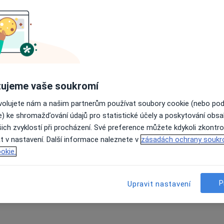
ujeme vaše soukromí
ovolujete nám a našim partnerům používat soubory cookie (nebo po
e) ke shromažďování údajů pro statistické účely a poskytování obs
ich zvyklostí při procházení. Své preference můžete kdykoli zkontro
t v nastavení. Další informace naleznete v
zásadách ochrany soukr
okie.
P
Upravit nastavení