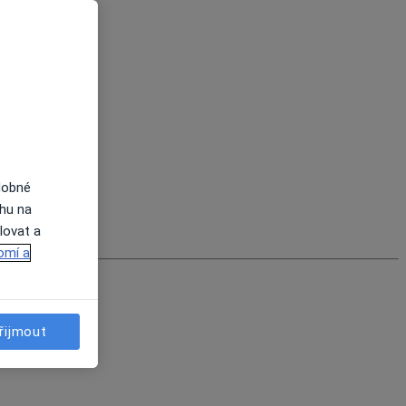
dobné
ahu na
lovat a
omí a
řijmout